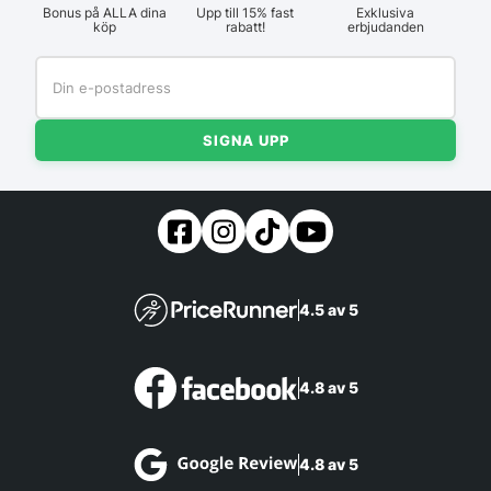
Bonus på ALLA dina
Upp till 15% fast
Exklusiva
köp
rabatt!
erbjudanden
SIGNA UPP
4.5 av 5
4.8 av 5
4.8 av 5