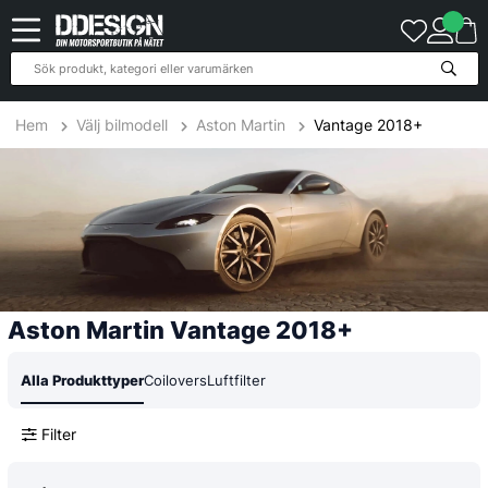
3
Produkter
Hem
Välj bilmodell
Aston Martin
Vantage 2018+
Aston Martin Vantage 2018+
Alla Produkttyper
Coilovers
Luftfilter
Filter