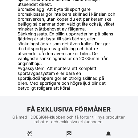
utseendet direkt.
Bromsbelägg. Att byta till sportigare
bromsklossar gör inte bara skillnad i känslan och
bromsverkan, utan köper du ett par keramiska
belägg så dammar dom väldigt lite också, vilket
minskar tvättbehovet av fälgarna.
Sänkningssats. En billig uppgradering på bilens
fjädring är att byta till sänkfjädrar, eller
sänkningsfjädrar som det även kallas. Det ger
din bil sportigare väghållning och bättre
utseende, då den även sänker bilen. De
vanligaste sänkningarna är ca 20-35mm från
originalhöjd.
Avgassystem. Att montera ett komplett
sportavgassystem eller bara en
sportljuddämpare gör en otrolig skillnad på
bilen. Med sportigare och högre ljud blir det
betydligt roligare att köra!
FÅ EXKLUSIVA FÖRMÅNER
Gå med i DDESIGN-klubben och få förtur till nya produkter,
rabatter och exklusiva erbjudanden.
🎁
🏁︎
🔔