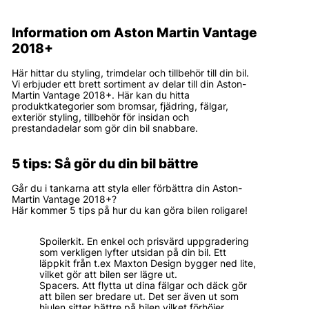
Information om Aston Martin Vantage
2018+
Här hittar du styling, trimdelar och tillbehör till din bil.
Vi erbjuder ett brett sortiment av delar till din Aston-
Martin Vantage 2018+. Här kan du hitta
produktkategorier som bromsar, fjädring, fälgar,
exteriör styling, tillbehör för insidan och
prestandadelar som gör din bil snabbare.
5 tips: Så gör du din bil bättre
Går du i tankarna att styla eller förbättra din Aston-
Martin Vantage 2018+?
Här kommer 5 tips på hur du kan göra bilen roligare!
Spoilerkit. En enkel och prisvärd uppgradering
som verkligen lyfter utsidan på din bil. Ett
läppkit från t.ex Maxton Design bygger ned lite,
vilket gör att bilen ser lägre ut.
Spacers. Att flytta ut dina fälgar och däck gör
att bilen ser bredare ut. Det ser även ut som
hjulen sitter bättre på bilen vilket förhöjer