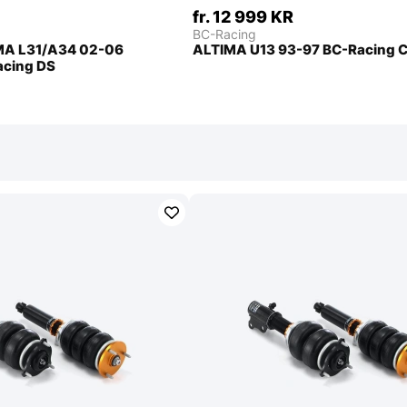
fr. 12 999 KR
BC-Racing
A L31/A34 02-06
ALTIMA U13 93-97 BC-Racing C
acing DS