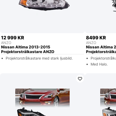
12 999 KR
8499 KR
ANZO
ANZO
Nissan Altima 2013-2015
Nissan Altima 
Projektorstrålkastare ANZO
Projektorstrål
Projektorstrålkastare med stark ljusbild.
Projektorstrålk
Med Halo.