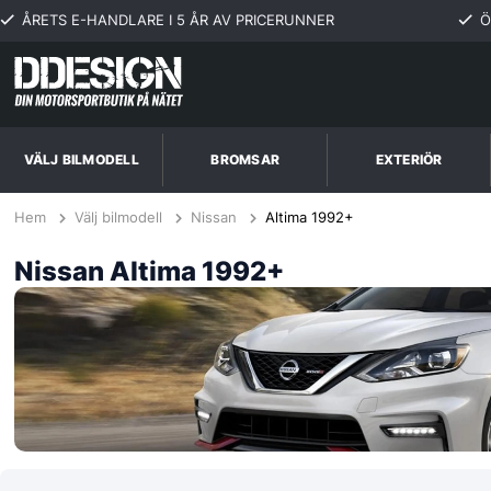
ÅRETS E-HANDLARE I 5 ÅR AV PRICERUNNER
Ö
VÄLJ BILMODELL
BROMSAR
EXTERIÖR
Hem
Välj bilmodell
Nissan
Altima 1992+
Nissan Altima 1992+