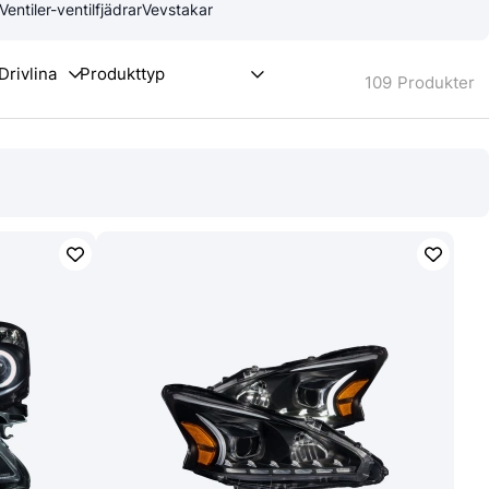
Ventiler-ventilfjädrar
Vevstakar
109
Produkter