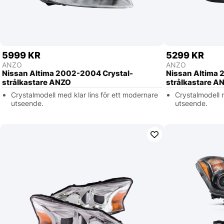
5999 KR
5299 KR
ANZO
ANZO
Nissan Altima 2002-2004 Crystal-
Nissan Altima 
strålkastare ANZO
strålkastare A
Crystalmodell med klar lins för ett modernare
Crystalmodell 
utseende.
utseende.