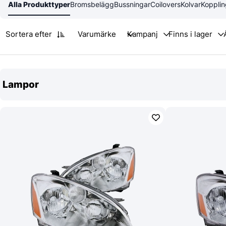
Alla Produkttyper
Bromsbelägg
Bussningar
Coilovers
Kolvar
Kopplin
Sortera efter
Varumärke
Lampor