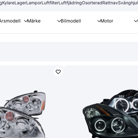
g
Kylare
Lager
Lampor
Luftfilter
Luftfjädring
Osorterad
Rattnav
Svänghjul