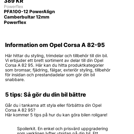
389 KR
Powerflex
PFA100-12 PowerAlign
Camberbultar 12mm
Powerflex
Information om Opel Corsa A 82-95
Här hittar du styling, trimdelar och tillbehör till din bil.
Vi erbjuder ett brett sortiment av delar till din Opel
Corsa A 82 95. Här kan du hitta produktkategorier
som bromsar, fjädring, fälgar, exteriör styling, tillbehör
för insidan och prestandadelar som gör din bil
snabbare.
5 tips: Så gör du din bil bättre
Går du i tankarna att styla eller förbättra din Opel
Corsa A 82 95?
Här kommer 5 tips på hur du kan göra bilen roligare!
Spoilerkit. En enkel och prisvärd uppgradering
som verkligen lyfter utsidan på din bil. Ett