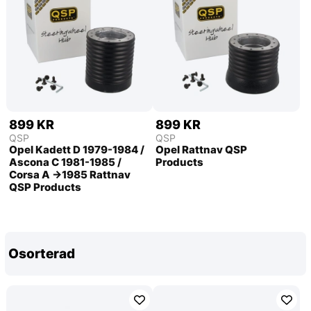
899 KR
899 KR
QSP
QSP
Opel Kadett D 1979-1984 /
Opel Rattnav QSP
Ascona C 1981-1985 /
Products
Corsa A ->1985 Rattnav
QSP Products
Osorterad