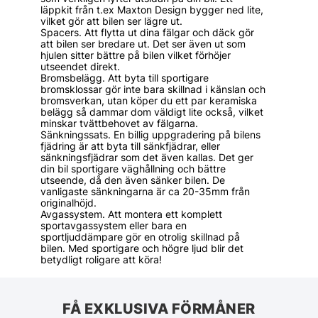
läppkit från t.ex Maxton Design bygger ned lite,
vilket gör att bilen ser lägre ut.
Spacers. Att flytta ut dina fälgar och däck gör
att bilen ser bredare ut. Det ser även ut som
hjulen sitter bättre på bilen vilket förhöjer
utseendet direkt.
Bromsbelägg. Att byta till sportigare
bromsklossar gör inte bara skillnad i känslan och
bromsverkan, utan köper du ett par keramiska
belägg så dammar dom väldigt lite också, vilket
minskar tvättbehovet av fälgarna.
Sänkningssats. En billig uppgradering på bilens
fjädring är att byta till sänkfjädrar, eller
sänkningsfjädrar som det även kallas. Det ger
din bil sportigare väghållning och bättre
utseende, då den även sänker bilen. De
vanligaste sänkningarna är ca 20-35mm från
originalhöjd.
Avgassystem. Att montera ett komplett
sportavgassystem eller bara en
sportljuddämpare gör en otrolig skillnad på
bilen. Med sportigare och högre ljud blir det
betydligt roligare att köra!
FÅ EXKLUSIVA FÖRMÅNER