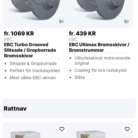
fr. 1069 KR
fr. 439 KR
EBC
EBC
EBC Turbo Grooved
EBC Ultimax Bromsskivor /
Slitsade / Gropborrade
Bromstrummor
Bromsskivor
Utbytesskivor motsvarande
original
Slitsade & Gropborrade
Coating för bra rostskydd
Perfekt för trackdaybilen
Släta
Mest sålda EBC-skivan
Rattnav