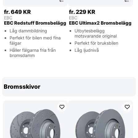
fr. 649 KR
fr. 229 KR
EBC
EBC
EBC Redstuff Bromsbelägg
EBC Ultimax2 Bromsbelägg
Låg dammbildning
Utbytesbelägg
motsvarande original
Perfekt för bilen med fina
fälgar
Perfekt för bruksbilen
Håller fälgarna fria från
Låg ljudnivå
bromsdamm
Bromsskivor