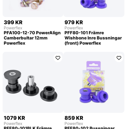
399 KR
979 KR
Powerflex
Powerflex
PFA100-12-70 PowerAlign
PFF80-101 Främre
Camberbultar 12mm
Wishbone Inre Bussningar
Powerflex
(front) Powerflex
1079 KR
859 KR
Powerflex
Powerflex
PFF80-101BLK Främre
PFF80-102 Bussningar