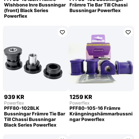
Wishbone Inre Bussningar
Främre Tie Bar Till Chassi
(front) Black Series
Bussningar Powerflex
Powerflex
939 KR
1259 KR
Powerflex
Powerflex
PFF80-102BLK
PFF80-105-16 Främre
Bussningar Främre Tie Bar
Krängningshämmarbussni
Till Chassi Bussningar
ngar Powerflex
Black Series Powerflex