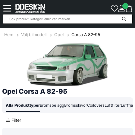
34
Produkter
Hem
Välj bilmodell
Opel
Corsa A 82-95
Opel Corsa A 82-95
Alla Produkttyper
Bromsbelägg
Bromsskivor
Coilovers
Luftfilter
Luftfjä
Filter