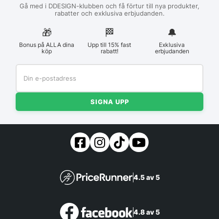
Gå med i DDESIGN-klubben och få förtur till nya produkter,
rabatter och exklusiva erbjudanden.
🎁
🏁︎
🔔
Bonus på ALLA dina
Upp till 15% fast
Exklusiva
köp
rabatt!
erbjudanden
SIGNA UPP
4.5 av 5
4.8 av 5