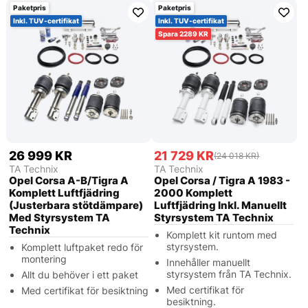
Paketpris
Paketpris
Inkl. TUV-certifikat
Inkl. TUV-certifikat
2289
26 999 KR
21 729 KR
(24 018 KR)
TA Technix
TA Technix
Opel Corsa A-B/Tigra A
Opel Corsa / Tigra A 1983 -
Komplett Luftfjädring
2000 Komplett
(Justerbara stötdämpare)
Luftfjädring Inkl. Manuellt
Med Styrsystem TA
Styrsystem TA Technix
Technix
Komplett kit runtom med
styrsystem.
Komplett luftpaket redo för
montering
Innehåller manuellt
styrsystem från TA Technix.
Allt du behöver i ett paket
Med certifikat för
Med certifikat för besiktning
besiktning.