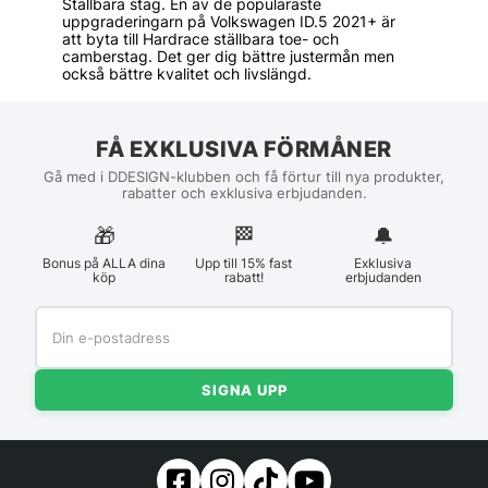
Ställbara stag. En av de populäraste
uppgraderingarn på Volkswagen ID.5 2021+ är
att byta till Hardrace ställbara toe- och
camberstag. Det ger dig bättre justermån men
också bättre kvalitet och livslängd.
FÅ EXKLUSIVA FÖRMÅNER
Gå med i DDESIGN-klubben och få förtur till nya produkter,
rabatter och exklusiva erbjudanden.
🎁
🏁︎
🔔
Bonus på ALLA dina
Upp till 15% fast
Exklusiva
köp
rabatt!
erbjudanden
SIGNA UPP