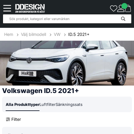
3
Produkter
Hem
Välj bilmodell
VW
ID.5 2021+
Volkswagen ID.5 2021+
Alla Produkttyper
Luftfilter
Sänkningssats
Filter