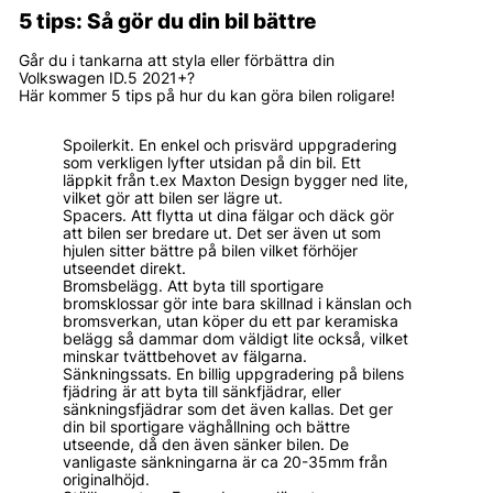
5 tips: Så gör du din bil bättre
Går du i tankarna att styla eller förbättra din
Volkswagen ID.5 2021+?
Här kommer 5 tips på hur du kan göra bilen roligare!
Spoilerkit. En enkel och prisvärd uppgradering
som verkligen lyfter utsidan på din bil. Ett
läppkit från t.ex Maxton Design bygger ned lite,
vilket gör att bilen ser lägre ut.
Spacers. Att flytta ut dina fälgar och däck gör
att bilen ser bredare ut. Det ser även ut som
hjulen sitter bättre på bilen vilket förhöjer
utseendet direkt.
Bromsbelägg. Att byta till sportigare
bromsklossar gör inte bara skillnad i känslan och
bromsverkan, utan köper du ett par keramiska
belägg så dammar dom väldigt lite också, vilket
minskar tvättbehovet av fälgarna.
Sänkningssats. En billig uppgradering på bilens
fjädring är att byta till sänkfjädrar, eller
sänkningsfjädrar som det även kallas. Det ger
din bil sportigare väghållning och bättre
utseende, då den även sänker bilen. De
vanligaste sänkningarna är ca 20-35mm från
originalhöjd.