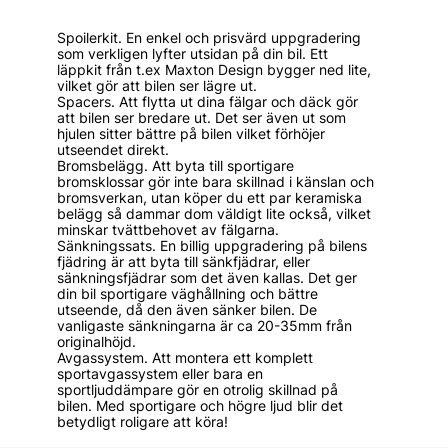
Spoilerkit. En enkel och prisvärd uppgradering
som verkligen lyfter utsidan på din bil. Ett
läppkit från t.ex Maxton Design bygger ned lite,
vilket gör att bilen ser lägre ut.
Spacers. Att flytta ut dina fälgar och däck gör
att bilen ser bredare ut. Det ser även ut som
hjulen sitter bättre på bilen vilket förhöjer
utseendet direkt.
Bromsbelägg. Att byta till sportigare
bromsklossar gör inte bara skillnad i känslan och
bromsverkan, utan köper du ett par keramiska
belägg så dammar dom väldigt lite också, vilket
minskar tvättbehovet av fälgarna.
Sänkningssats. En billig uppgradering på bilens
fjädring är att byta till sänkfjädrar, eller
sänkningsfjädrar som det även kallas. Det ger
din bil sportigare väghållning och bättre
utseende, då den även sänker bilen. De
vanligaste sänkningarna är ca 20-35mm från
originalhöjd.
Avgassystem. Att montera ett komplett
sportavgassystem eller bara en
sportljuddämpare gör en otrolig skillnad på
bilen. Med sportigare och högre ljud blir det
betydligt roligare att köra!