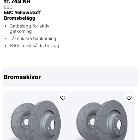
fr. 749 KR
EBC
EBC Yellowstuff
Bromsbelägg
Gatbelägg för aktiv
gatkörning
Tål enklare bankörning
EBCs mest sålda belägg
Bromsskivor