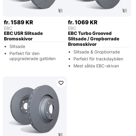
fr. 1589 KR
fr. 1069 KR
EBC
EBC
EBC USR Slitsade
EBC Turbo Grooved
Bromsskivor
Slitsade / Gropborrade
Bromsskivor
Slitsade
Slitsade & Gropborrade
Perfekt för den
uppgraderade gatbilen
Perfekt för trackdaybilen
Mest sålda EBC-skivan