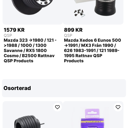
1579 KR
899 KR
QSP
QSP
Mazda 323 ->1980 / 121 -
Mazda Xedos 6 Eunos 500
>1988 / 1000 / 1300
->1991 / MX3 Från 1990 /
Savanne / RX5 1800
626 1983-1991 / 121 1989-
Cosmo / B2500 Rattnav
1995 Rattnav QSP
QSP Products
Products
Osorterad