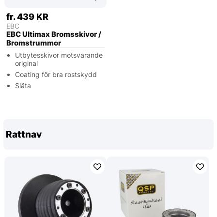
fr. 439 KR
EBC
EBC Ultimax Bromsskivor /
Bromstrummor
Utbytesskivor motsvarande
original
Coating för bra rostskydd
Släta
Rattnav