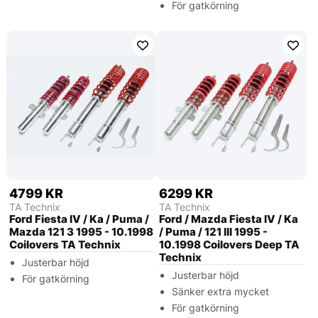
För gatkörning
4799 KR
6299 KR
TA Technix
TA Technix
Ford Fiesta IV / Ka / Puma /
Ford / Mazda Fiesta IV / Ka
Mazda 121 3 1995 - 10.1998
/ Puma / 121 III 1995 -
Coilovers TA Technix
10.1998 Coilovers Deep TA
Technix
Justerbar höjd
Justerbar höjd
För gatkörning
Sänker extra mycket
För gatkörning