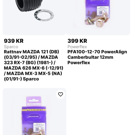
939 KR
399 KR
Sparco
Powerflex
Rattnav MAZDA 121 (DB)
PFA100-12-70 PowerAlign
(03/91-02/95) / MAZDA
Camberbultar 12mm
323 RX-7 (BG) (1981-) /
Powerflex
MAZDA 626 MX-6 (-12/91)
/ MAZDA MX-3 MX-5 (NA)
(01/91-) Sparco