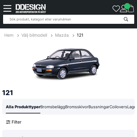
21
Produkter
Hem
Välj bilmodell
Mazda
121
121
Alla Produkttyper
Bromsbelägg
Bromsskivor
Bussningar
Coilovers
Lage
Filter