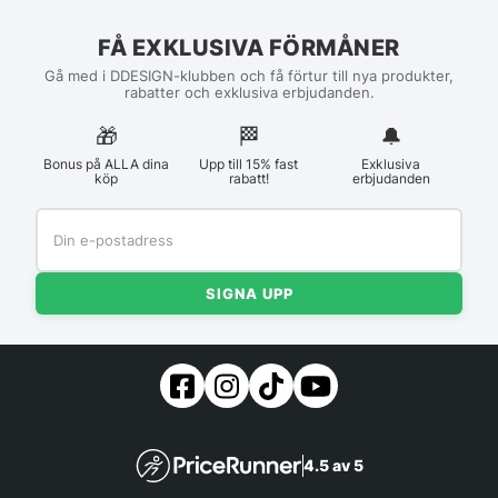
FÅ EXKLUSIVA FÖRMÅNER
Gå med i DDESIGN-klubben och få förtur till nya produkter,
rabatter och exklusiva erbjudanden.
🎁
🏁︎
🔔
Bonus på ALLA dina
Upp till 15% fast
Exklusiva
köp
rabatt!
erbjudanden
SIGNA UPP
4.5 av 5