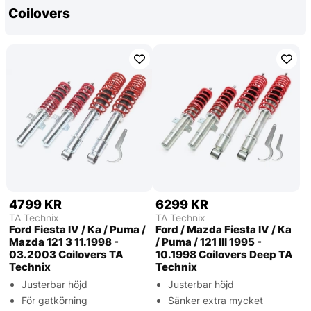
Coilovers
4799 KR
6299 KR
TA Technix
TA Technix
Ford Fiesta IV / Ka / Puma /
Ford / Mazda Fiesta IV / Ka
Mazda 121 3 11.1998 -
/ Puma / 121 III 1995 -
03.2003 Coilovers TA
10.1998 Coilovers Deep TA
Technix
Technix
Justerbar höjd
Justerbar höjd
För gatkörning
Sänker extra mycket