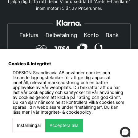
hjälpa dig hitta rätt delar. Vi är utsedda till "Årets E-handlare"
inom motor i 5 år, av Pricerunner.
Cookies & Integritet
DDESIGN Scandinavia AB
använder cookies och
© DDESIGN. Alla rättigheter reserverade.
liknande lagringstekniker för att ge dig anpassat
innehåll, relevant marknadsföring och en bättre
Om oss
|
Privacy policy
|
Cookiepolicy
|
Köp- och
upplevelse av vår webbplats. Du bekräftar att du har
leveransvillkor
läst vår cookiepolicy och samtycker till vår användning
av cookies genom att klicka på "Stäng och godkänn".
Telefonnummer:
019-507 40 01
Du kan själv när som helst kontrollera vilka cookies som
sparas i din webbläsare under ”Inställningar”. Du kan
Helgfria vardagar 10:00-12:00
läsa mer i vår
Integritet- & cookiepolicy.
DDESIGN Scandinavia AB Organisationsnummer:
556739-5164
Inställningar
Acceptera alla
Mosåsvägen 142, 702 36 Örebro