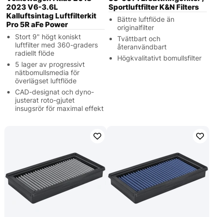
2023 V6-3.6L
Sportluftfilter K&N Filters
Kalluftsintag Luftfilterkit
Bättre luftflöde än
Pro 5R aFe Power
originalfilter
Stort 9" högt koniskt
Tvättbart och
luftfilter med 360-graders
återanvändbart
radiellt flöde
Högkvalitativt bomullsfilter
5 lager av progressivt
nätbomullsmedia för
överlägset luftflöde
CAD-designat och dyno-
justerat roto-gjutet
insugsrör för maximal effekt