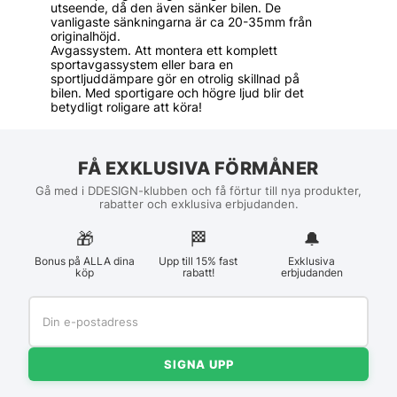
utseende, då den även sänker bilen. De
vanligaste sänkningarna är ca 20-35mm från
originalhöjd.
Avgassystem. Att montera ett komplett
sportavgassystem eller bara en
sportljuddämpare gör en otrolig skillnad på
bilen. Med sportigare och högre ljud blir det
betydligt roligare att köra!
FÅ EXKLUSIVA FÖRMÅNER
Gå med i DDESIGN-klubben och få förtur till nya produkter,
rabatter och exklusiva erbjudanden.
🎁
🏁︎
🔔
Bonus på ALLA dina
Upp till 15% fast
Exklusiva
köp
rabatt!
erbjudanden
SIGNA UPP