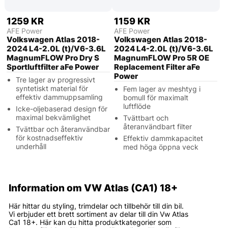
1259 KR
1159 KR
AFE Power
AFE Power
Volkswagen Atlas 2018-
Volkswagen Atlas 2018-
2024 L4-2.0L (t)/V6-3.6L
2024 L4-2.0L (t)/V6-3.6L
MagnumFLOW Pro Dry S
MagnumFLOW Pro 5R OE
Sportluftfilter aFe Power
Replacement Filter aFe
Power
Tre lager av progressivt
syntetiskt material för
Fem lager av meshtyg i
effektiv dammuppsamling
bomull för maximalt
luftflöde
Icke-oljebaserad design för
maximal bekvämlighet
Tvättbart och
återanvändbart filter
Tvättbar och återanvändbar
för kostnadseffektiv
Effektiv dammkapacitet
underhåll
med höga öppna veck
Information om VW Atlas (CA1) 18+
Här hittar du styling, trimdelar och tillbehör till din bil.
Vi erbjuder ett brett sortiment av delar till din Vw Atlas
Ca1 18+. Här kan du hitta produktkategorier som