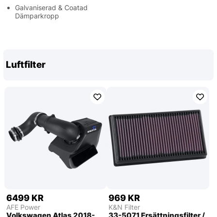
Galvaniserad & Coatad
Dämparkropp
Luftfilter
6499 KR
969 KR
AFE Power
K&N Filter
Volkswagen Atlas 2018-
33-5071 Ersättningsfilter /