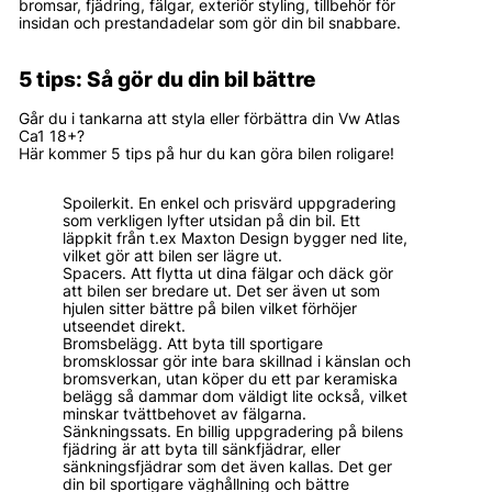
bromsar, fjädring, fälgar, exteriör styling, tillbehör för
insidan och prestandadelar som gör din bil snabbare.
5 tips: Så gör du din bil bättre
Går du i tankarna att styla eller förbättra din Vw Atlas
Ca1 18+?
Här kommer 5 tips på hur du kan göra bilen roligare!
Spoilerkit. En enkel och prisvärd uppgradering
som verkligen lyfter utsidan på din bil. Ett
läppkit från t.ex Maxton Design bygger ned lite,
vilket gör att bilen ser lägre ut.
Spacers. Att flytta ut dina fälgar och däck gör
att bilen ser bredare ut. Det ser även ut som
hjulen sitter bättre på bilen vilket förhöjer
utseendet direkt.
Bromsbelägg. Att byta till sportigare
bromsklossar gör inte bara skillnad i känslan och
bromsverkan, utan köper du ett par keramiska
belägg så dammar dom väldigt lite också, vilket
minskar tvättbehovet av fälgarna.
Sänkningssats. En billig uppgradering på bilens
fjädring är att byta till sänkfjädrar, eller
sänkningsfjädrar som det även kallas. Det ger
din bil sportigare väghållning och bättre