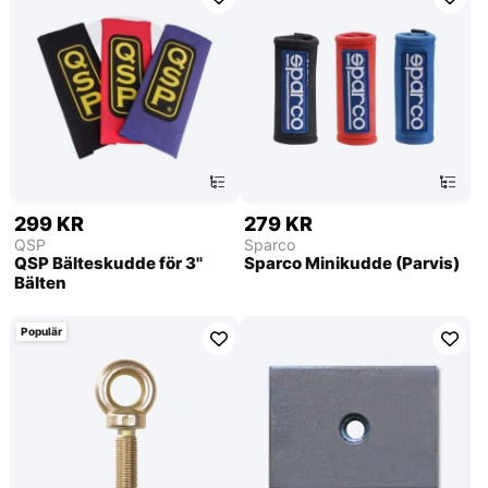
299 KR
279 KR
QSP
Sparco
QSP Bälteskudde för 3''
Sparco Minikudde (Parvis)
Bälten
Populär