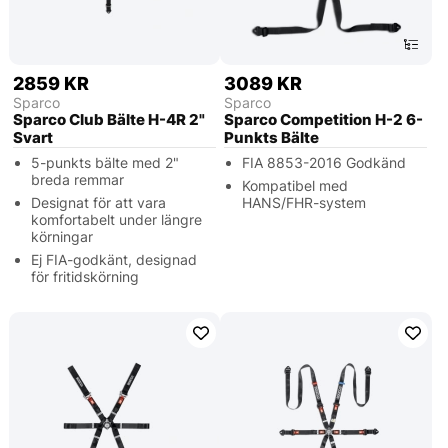
2859 KR
3089 KR
Sparco
Sparco
Sparco Club Bälte H-4R 2"
Sparco Competition H-2 6-
Svart
Punkts Bälte
5-punkts bälte med 2"
FIA 8853-2016 Godkänd
breda remmar
Kompatibel med
Designat för att vara
HANS/FHR-system
komfortabelt under längre
körningar
Ej FIA-godkänt, designad
för fritidskörning