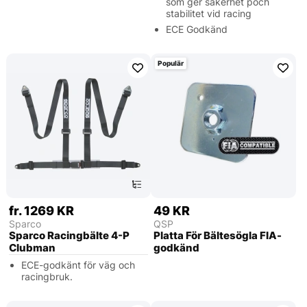
som ger säkerhet poch
stabilitet vid racing
ECE Godkänd
Populär
fr. 1269 KR
49 KR
Sparco
QSP
Sparco Racingbälte 4-P
Platta För Bältesögla FIA-
Clubman
godkänd
ECE-godkänt för väg och
racingbruk.