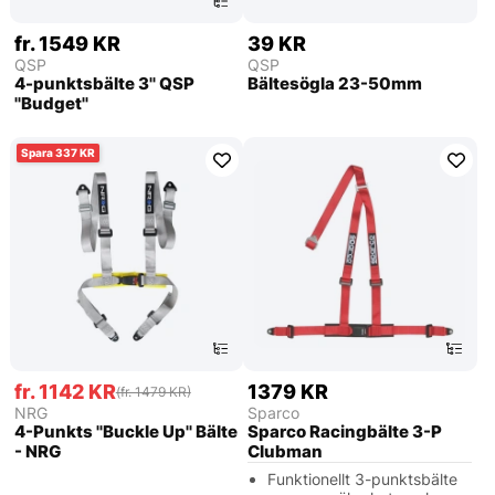
fr. 1549 KR
39 KR
QSP
QSP
4-punktsbälte 3'' QSP
Bältesögla 23-50mm
''Budget''
337
fr. 1142 KR
1379 KR
(fr. 1479 KR)
NRG
Sparco
4-Punkts ''Buckle Up'' Bälte
Sparco Racingbälte 3-P
- NRG
Clubman
Funktionellt 3-punktsbälte