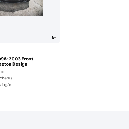
98-2003 Front
Maxton Design
orm
ackeras
 ingår