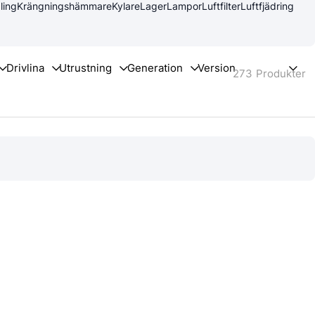
ling
Krängningshämmare
Kylare
Lager
Lampor
Luftfilter
Luftfjädring
273
Produkter