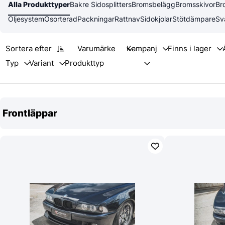
Alla Produkttyper
Bakre Sidosplitters
Bromsbelägg
Bromsskivor
Br
Oljesystem
Osorterad
Packningar
Rattnav
Sidokjolar
Stötdämpare
Sv
Sortera efter
Varumärke
Frontläppar