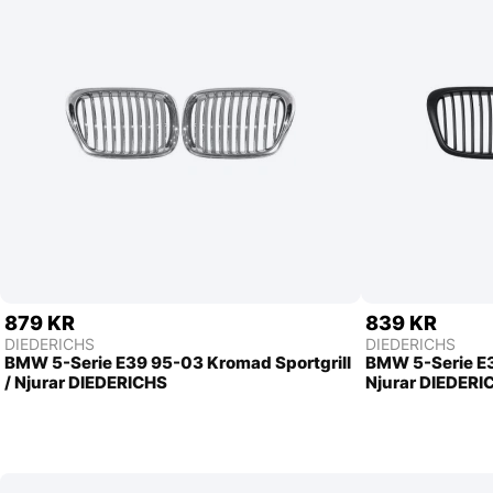
879 KR
839 KR
DIEDERICHS
DIEDERICHS
BMW 5-Serie E39 95-03 Kromad Sportgrill
BMW 5-Serie E39
/ Njurar DIEDERICHS
Njurar DIEDERI