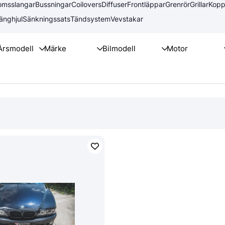
omsslangar
Bussningar
Coilovers
Diffuser
Frontläppar
Grenrör
Grillar
Kopp
änghjul
Sänkningssats
Tändsystem
Vevstakar