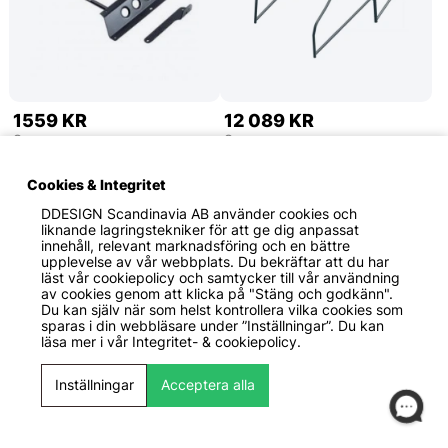
1559 KR
12 089 KR
Sparco
Sparco
Stolsunderrede PEUGEOT
206 98-12 Skyddsbur
206 (Type 2) (09/98-)
Svetskit Sparco
Cookies & Integritet
Vänstersida SPARCO
DDESIGN Scandinavia AB
använder cookies och
liknande lagringstekniker för att ge dig anpassat
innehåll, relevant marknadsföring och en bättre
upplevelse av vår webbplats. Du bekräftar att du har
läst vår cookiepolicy och samtycker till vår användning
av cookies genom att klicka på "Stäng och godkänn".
Du kan själv när som helst kontrollera vilka cookies som
sparas i din webbläsare under ”Inställningar”. Du kan
läsa mer i vår
Integritet- & cookiepolicy.
Inställningar
Acceptera alla