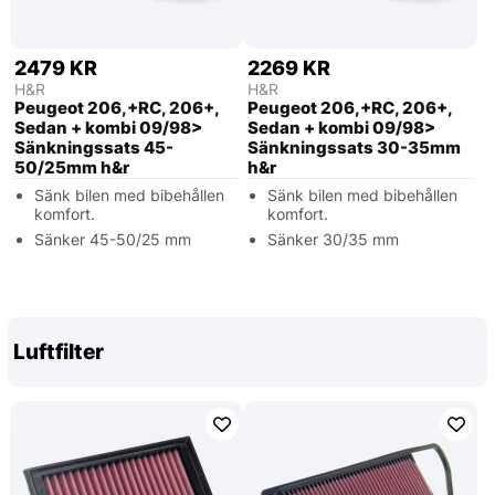
2479 KR
2269 KR
H&R
H&R
Peugeot 206,+RC, 206+,
Peugeot 206,+RC, 206+,
Sedan + kombi 09/98>
Sedan + kombi 09/98>
Sänkningssats 45-
Sänkningssats 30-35mm
50/25mm h&r
h&r
Sänk bilen med bibehållen
Sänk bilen med bibehållen
komfort.
komfort.
Sänker 45-50/25 mm
Sänker 30/35 mm
Luftfilter