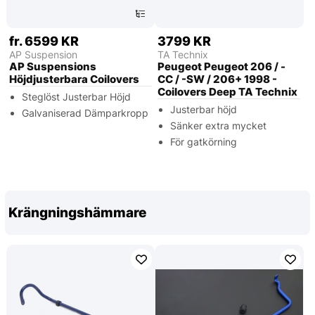
fr. 6599 KR
3799 KR
AP Suspension
TA Technix
AP Suspensions
Peugeot Peugeot 206 / -
Höjdjusterbara Coilovers
CC / -SW / 206+ 1998 -
Coilovers Deep TA Technix
Steglöst Justerbar Höjd
Justerbar höjd
Galvaniserad Dämparkropp
Sänker extra mycket
För gatkörning
Krängningshämmare