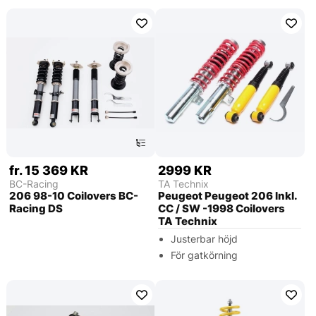
fr. 15 369 KR
2999 KR
BC-Racing
TA Technix
206 98-10 Coilovers BC-
Peugeot Peugeot 206 Inkl.
Racing DS
CC / SW -1998 Coilovers
TA Technix
Justerbar höjd
För gatkörning