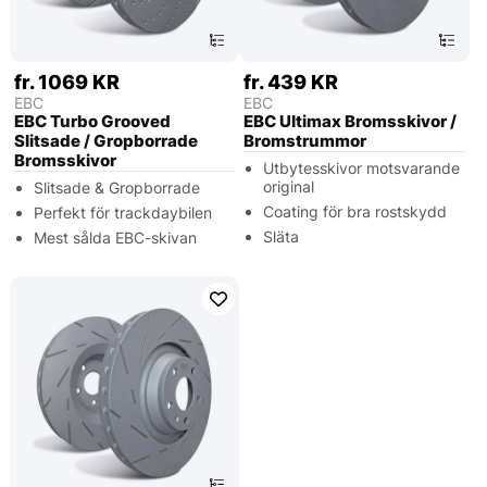
fr. 1069 KR
fr. 439 KR
EBC
EBC
EBC Turbo Grooved
EBC Ultimax Bromsskivor /
Slitsade / Gropborrade
Bromstrummor
Bromsskivor
Utbytesskivor motsvarande
original
Slitsade & Gropborrade
Coating för bra rostskydd
Perfekt för trackdaybilen
Släta
Mest sålda EBC-skivan