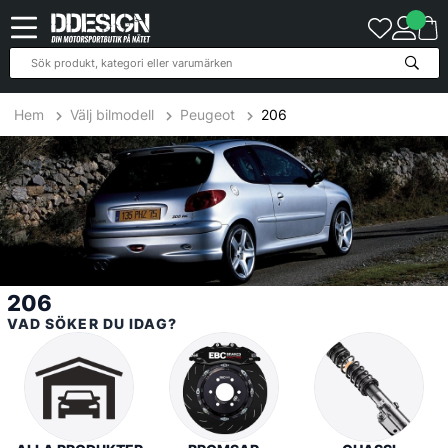
78
Produkter
Hem
Välj bilmodell
Peugeot
206
206
VAD SÖKER DU IDAG?