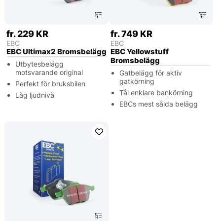
fr. 229 KR
fr. 749 KR
EBC
EBC
EBC Ultimax2 Bromsbelägg
EBC Yellowstuff
Bromsbelägg
Utbytesbelägg
motsvarande original
Gatbelägg för aktiv
gatkörning
Perfekt för bruksbilen
Tål enklare bankörning
Låg ljudnivå
EBCs mest sålda belägg