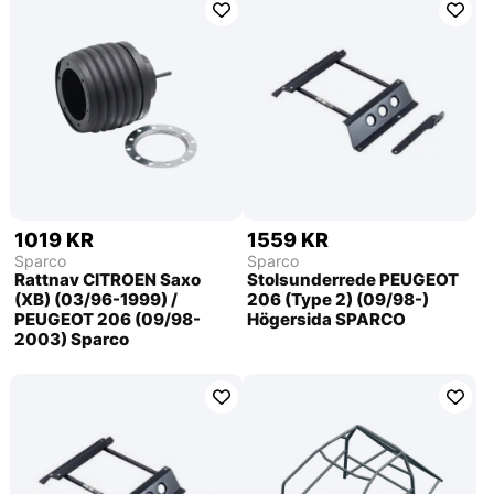
1019 KR
1559 KR
Sparco
Sparco
Rattnav CITROEN Saxo
Stolsunderrede PEUGEOT
(XB) (03/96-1999) /
206 (Type 2) (09/98-)
PEUGEOT 206 (09/98-
Högersida SPARCO
2003) Sparco