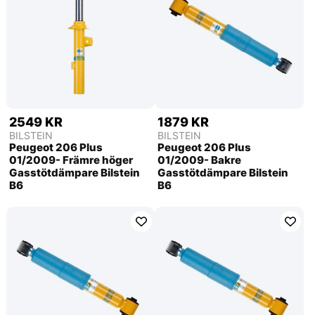
2549 KR
1879 KR
BILSTEIN
BILSTEIN
Peugeot 206 Plus
Peugeot 206 Plus
01/2009- Främre höger
01/2009- Bakre
Gasstötdämpare Bilstein
Gasstötdämpare Bilstein
B6
B6