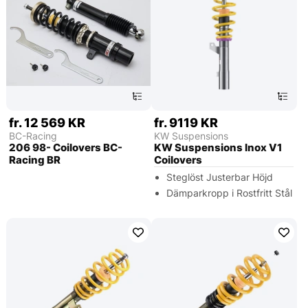
fr. 12 569 KR
fr. 9119 KR
BC-Racing
KW Suspensions
206 98- Coilovers BC-
KW Suspensions Inox V1
Racing BR
Coilovers
Steglöst Justerbar Höjd
Dämparkropp i Rostfritt Stål