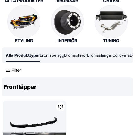
ALLA PRODUKTER
BROMSAR
CHASSI
STYLING
INTERIÖR
TUNING
Alla Produkttyper
Bromsbelägg
Bromsskivor
Bromsslangar
Coilovers
Dif
Filter
Frontläppar