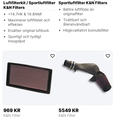
Luftfilterkit / Sportluftfilter
Sportluftfilter K&N Filters
K&N Filters
Bättre luftflöde än
originalfilter
+14.7HK & 19.8NM!
Tvättbart och
Maximerar luftflödet och
återanvändbart
effekten
Högkvalitativt bomullsfilter
Ersätter original luftburk
Sportigt och tydligt
insugsljud
969 KR
5549 KR
K&N Filter
K&N Filter