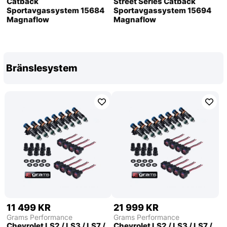
Catback
Street Series Catback
Sportavgassystem 15684
Sportavgassystem 15694
Magnaflow
Magnaflow
Bränslesystem
11 499 KR
21 999 KR
Grams Performance
Grams Performance
Chevrolet LS2 / LS3 / LS7 /
Chevrolet LS2 / LS3 / LS7 /