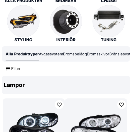
ALLA PRODUKTER
BROMSAR
CHASSI
STYLING
INTERIÖR
TUNING
Alla Produkttyper
Avgassystem
Bromsbelägg
Bromsskivor
Bränslesyst
Filter
Lampor