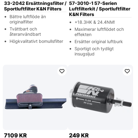
33-2042 Ersättningsfilter /
57-3010-1 57-Serien
Sportluftfilter K&N Filters
Luftfilterkit / Sportluftfilter
K&N Filters
Bättre luftflöde än
originalfilter
+18.3HK & 24.4NM!
Tvättbart och
Maximerar luftflödet och
återanvändbart
effekten
Högkvalitativt bomullsfilter
Ersätter original luftburk
Sportigt och tydligt
insugsljud
7109 KR
249 KR