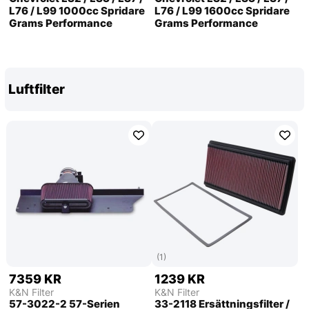
L76 / L99 1000cc Spridare
L76 / L99 1600cc Spridare
Grams Performance
Grams Performance
Luftfilter
(1)
7359 KR
1239 KR
K&N Filter
K&N Filter
57-3022-2 57-Serien
33-2118 Ersättningsfilter /