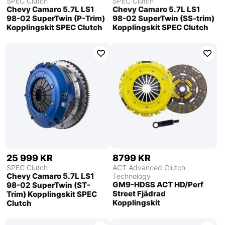
SPEC Clutch
SPEC Clutch
Chevy Camaro 5.7L LS1
Chevy Camaro 5.7L LS1
98-02 SuperTwin (P-Trim)
98-02 SuperTwin (SS-trim)
Kopplingskit SPEC Clutch
Kopplingskit SPEC Clutch
25 999 KR
8799 KR
SPEC Clutch
ACT Advanced Clutch
Chevy Camaro 5.7L LS1
Technology
GM9-HDSS ACT HD/Perf
98-02 SuperTwin (ST-
Street Fjädrad
Trim) Kopplingskit SPEC
Kopplingskit
Clutch