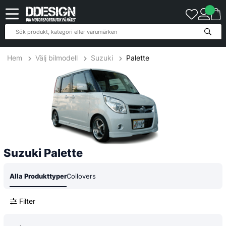
1
Produkter
Hem
Välj bilmodell
Suzuki
Palette
Suzuki Palette
Alla Produkttyper
Coilovers
Filter