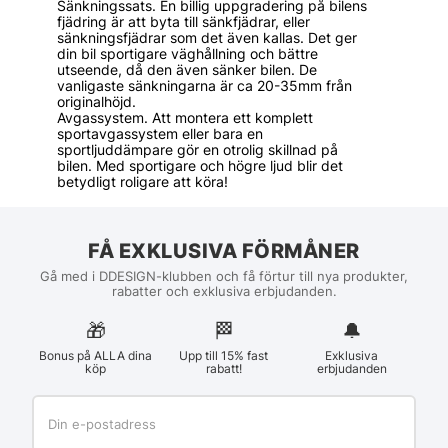
Sänkningssats. En billig uppgradering på bilens
fjädring är att byta till sänkfjädrar, eller
sänkningsfjädrar som det även kallas. Det ger
din bil sportigare väghållning och bättre
utseende, då den även sänker bilen. De
vanligaste sänkningarna är ca 20-35mm från
originalhöjd.
Avgassystem. Att montera ett komplett
sportavgassystem eller bara en
sportljuddämpare gör en otrolig skillnad på
bilen. Med sportigare och högre ljud blir det
betydligt roligare att köra!
FÅ EXKLUSIVA FÖRMÅNER
Gå med i DDESIGN-klubben och få förtur till nya produkter,
rabatter och exklusiva erbjudanden.
🎁
🏁︎
🔔
Bonus på ALLA dina
Upp till 15% fast
Exklusiva
köp
rabatt!
erbjudanden