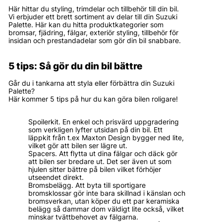
Här hittar du styling, trimdelar och tillbehör till din bil.
Vi erbjuder ett brett sortiment av delar till din Suzuki
Palette. Här kan du hitta produktkategorier som
bromsar, fjädring, fälgar, exteriör styling, tillbehör för
insidan och prestandadelar som gör din bil snabbare.
5 tips: Så gör du din bil bättre
Går du i tankarna att styla eller förbättra din Suzuki
Palette?
Här kommer 5 tips på hur du kan göra bilen roligare!
Spoilerkit. En enkel och prisvärd uppgradering
som verkligen lyfter utsidan på din bil. Ett
läppkit från t.ex Maxton Design bygger ned lite,
vilket gör att bilen ser lägre ut.
Spacers. Att flytta ut dina fälgar och däck gör
att bilen ser bredare ut. Det ser även ut som
hjulen sitter bättre på bilen vilket förhöjer
utseendet direkt.
Bromsbelägg. Att byta till sportigare
bromsklossar gör inte bara skillnad i känslan och
bromsverkan, utan köper du ett par keramiska
belägg så dammar dom väldigt lite också, vilket
minskar tvättbehovet av fälgarna.