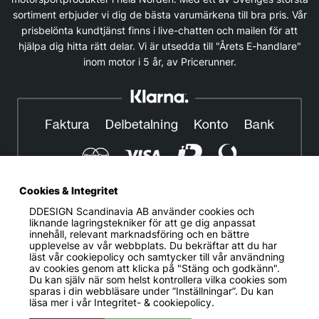
sortiment erbjuder vi dig de bästa varumärkena till bra pris. Vår
prisbelönta kundtjänst finns i live-chatten och mailen för att
hjälpa dig hitta rätt delar. Vi är utsedda till "Årets E-handlare"
inom motor i 5 år, av Pricerunner.
Cookies & Integritet
DDESIGN Scandinavia AB
använder cookies och
© DDESIGN. Alla rättigheter reserverade.
liknande lagringstekniker för att ge dig anpassat
innehåll, relevant marknadsföring och en bättre
Om oss
|
Privacy policy
|
Cookiepolicy
|
Köp- och
upplevelse av vår webbplats. Du bekräftar att du har
leveransvillkor
läst vår cookiepolicy och samtycker till vår användning
av cookies genom att klicka på "Stäng och godkänn".
Telefonnummer:
019-507 40 01
Du kan själv när som helst kontrollera vilka cookies som
sparas i din webbläsare under ”Inställningar”. Du kan
Helgfria vardagar 10:00-12:00
läsa mer i vår
Integritet- & cookiepolicy.
DDESIGN Scandinavia AB Organisationsnummer:
556739-5164