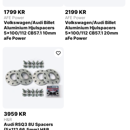
1799 KR
2199 KR
AFE Power
AFE Power
Volkswagen/Audi Billet
Volkswagen/Audi Billet
Aluminium Hjulspacers
Aluminium Hjulspacers
5x100/112 CB57.1 10mm
5x100/112 CB57.1 20mm
aFe Power
aFe Power
3959 KR
H&R
Audi RSQ3 8U Spacers
(5x112 66,5mm) H&R