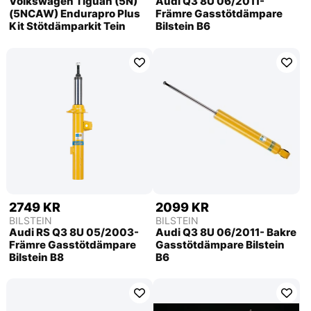
Volkswagen Tiguan (5N)
Audi Q3 8U 06/2011-
(5NCAW) Endurapro Plus
Främre Gasstötdämpare
Kit Stötdämparkit Tein
Bilstein B6
2749 KR
2099 KR
BILSTEIN
BILSTEIN
Audi RS Q3 8U 05/2003-
Audi Q3 8U 06/2011- Bakre
Främre Gasstötdämpare
Gasstötdämpare Bilstein
Bilstein B8
B6