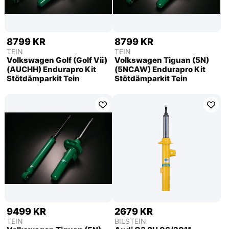
8799 KR
8799 KR
TEIN
TEIN
Volkswagen Golf (Golf Vii)
Volkswagen Tiguan (5N)
(AUCHH) Endurapro Kit
(5NCAW) Endurapro Kit
Stötdämparkit Tein
Stötdämparkit Tein
9499 KR
2679 KR
TEIN
BILSTEIN