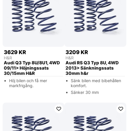
3629 KR
3209 KR
H&R
H&R
Audi Q3 Typ 8U/8U1, 4WD
Audi RS Q3 Typ 8U, 4WD
09/11> Höjningssats
2013> Sänkningssats
30/15mm H&R
30mm h&r
Höj bilen och få mer
Sänk bilen med bibehållen
markfrigång.
komfort.
Sänker 30 mm