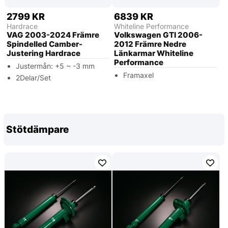
2799 KR
6839 KR
Hardrace
Whiteline Performance
VAG 2003-2024 Främre
Volkswagen GTI 2006-
Spindelled Camber-
2012 Främre Nedre
Justering Hardrace
Länkarmar Whiteline
Performance
Justermån: +5 ~ -3 mm
Framaxel
2Delar/Set
Stötdämpare