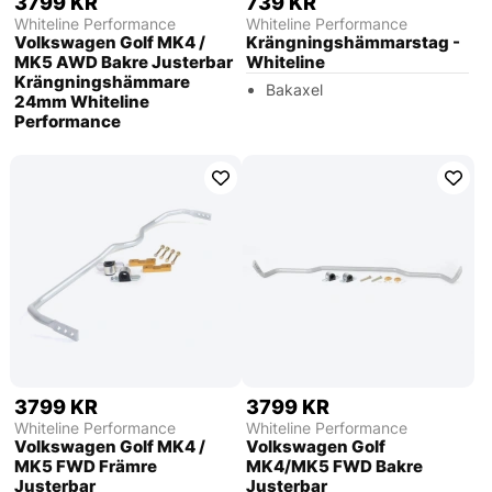
3799 KR
739 KR
Whiteline Performance
Whiteline Performance
Volkswagen Golf MK4 /
Krängningshämmarstag -
MK5 AWD Bakre Justerbar
Whiteline
Krängningshämmare
Bakaxel
24mm Whiteline
Performance
3799 KR
3799 KR
Whiteline Performance
Whiteline Performance
Volkswagen Golf MK4 /
Volkswagen Golf
MK5 FWD Främre
MK4/MK5 FWD Bakre
Justerbar
Justerbar