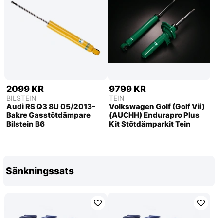
2099 KR
9799 KR
BILSTEIN
TEIN
Audi RS Q3 8U 05/2013-
Volkswagen Golf (Golf Vii)
Bakre Gasstötdämpare
(AUCHH) Endurapro Plus
Bilstein B6
Kit Stötdämparkit Tein
Sänkningssats