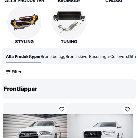
ALLA PRODUKTER
BROMSAR
CHASSI
STYLING
TUNING
Alla Produkttyper
Bromsbelägg
Bromsskivor
Bussningar
Coilovers
Diffu
Filter
Frontläppar