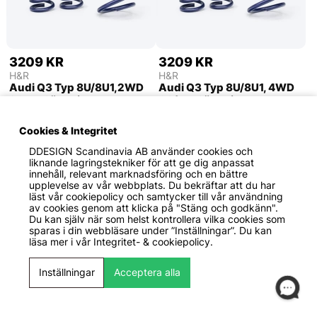
3209 KR
3209 KR
H&R
H&R
Audi Q3 Typ 8U/8U1,2WD
Audi Q3 Typ 8U/8U1, 4WD
2011> Sänkningssats
09/11> Sänkningssats
35mm h&r
40/50mm h&r
Sänk bilen med bibehållen
Sänk bilen med bibehållen
Cookies & Integritet
komfort.
komfort.
DDESIGN Scandinavia AB
använder cookies och
Sänker 35 mm
Sänker 40/50 mm
liknande lagringstekniker för att ge dig anpassat
innehåll, relevant marknadsföring och en bättre
upplevelse av vår webbplats. Du bekräftar att du har
läst vår cookiepolicy och samtycker till vår användning
av cookies genom att klicka på "Stäng och godkänn".
Du kan själv när som helst kontrollera vilka cookies som
sparas i din webbläsare under ”Inställningar”. Du kan
läsa mer i vår
Integritet- & cookiepolicy.
Inställningar
Acceptera alla