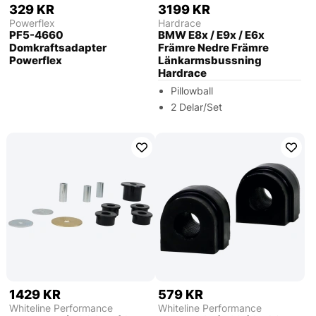
329 KR
3199 KR
Powerflex
Hardrace
PF5-4660
BMW E8x / E9x / E6x
Domkraftsadapter
Främre Nedre Främre
Powerflex
Länkarmsbussning
Hardrace
Pillowball
2 Delar/Set
1429 KR
579 KR
Whiteline Performance
Whiteline Performance