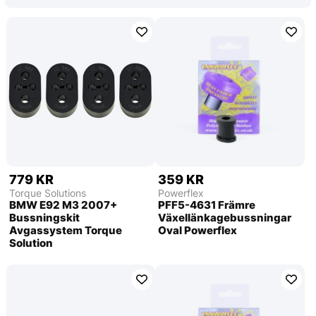
779 KR
359 KR
Torque Solutions
Powerflex
BMW E92 M3 2007+
PFF5-4631 Främre
Bussningskit
Växellänkagebussningar
Avgassystem Torque
Oval Powerflex
Solution