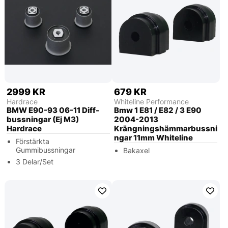
2999 KR
679 KR
Hardrace
Whiteline Performance
BMW E90-93 06-11 Diff-
Bmw 1 E81 / E82 / 3 E90
bussningar (Ej M3)
2004-2013
Hardrace
Krängningshämmarbussni
ngar 11mm Whiteline
Förstärkta
Gummibussningar
Bakaxel
3 Delar/Set