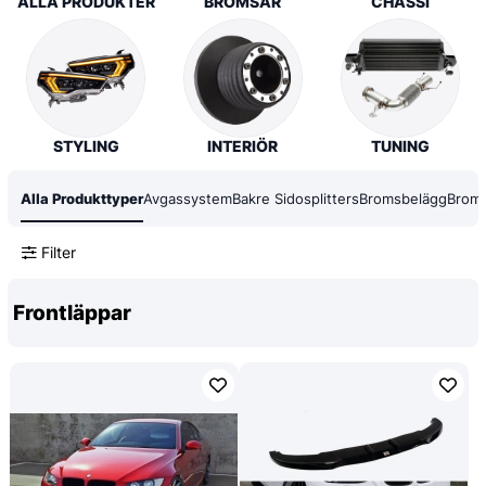
ALLA PRODUKTER
BROMSAR
CHASSI
STYLING
INTERIÖR
TUNING
Alla Produkttyper
Avgassystem
Bakre Sidosplitters
Bromsbelägg
Broms
Filter
Frontläppar