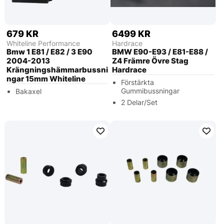
679 KR
6499 KR
Whiteline Performance
Hardrace
Bmw 1 E81 / E82 / 3 E90
BMW E90-E93 / E81-E88 /
2004-2013
Z4 Främre Övre Stag
Krängningshämmarbussni
Hardrace
ngar 15mm Whiteline
Förstärkta
Gummibussningar
Bakaxel
2 Delar/Set