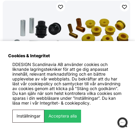
Cookies & Integritet
DDESIGN Scandinavia AB
använder cookies och
1339 KR
2999 KR
liknande lagringstekniker för att ge dig anpassat
innehåll, relevant marknadsföring och en bättre
Whiteline Performance
Whiteline Performance
upplevelse av vår webbplats. Du bekräftar att du har
BMW 335i 2007-2011
BMW 1-serie 2005+ / BMW
läst vår cookiepolicy och samtycker till vår användning
Camberkorrigerande
3-serie 2005-2011
av cookies genom att klicka på "Stäng och godkänn".
Bussningskit till Främre
Bussningar till Balkfäste
Du kan själv när som helst kontrollera vilka cookies som
Nedre Länkarm Whiteline
Whiteline Performance
sparas i din webbläsare under ”Inställningar”. Du kan
Performance
läsa mer i vår
Integritet- & cookiepolicy.
Framaxel
Inställningar
Acceptera alla