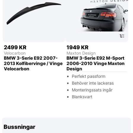
2499 KR
1949 KR
Velocarbon
Maxton Design
BMW 3-Serie E92 2007-
BMW 3-Serie E92 M-Sport
2013 Kolfibervinge / Vinge
2006-2010 Vinge Maxton
Velocarbon
Design
Perfekt passform
Behöver inte lackeras
Monteringssats ingår
Blanksvart
Bussningar