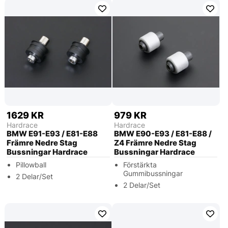
1629 KR
979 KR
Hardrace
Hardrace
BMW E91-E93 / E81-E88
BMW E90-E93 / E81-E88 /
Främre Nedre Stag
Z4 Främre Nedre Stag
Bussningar Hardrace
Bussningar Hardrace
Pillowball
Förstärkta
Gummibussningar
2 Delar/Set
2 Delar/Set