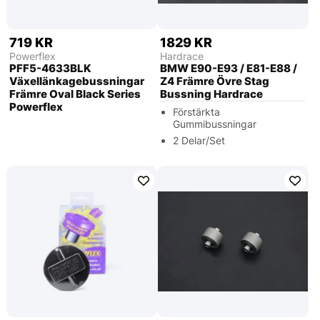
719 KR
1829 KR
Powerflex
Hardrace
PFF5-4633BLK
BMW E90-E93 / E81-E88 /
Växellänkagebussningar
Z4 Främre Övre Stag
Främre Oval Black Series
Bussning Hardrace
Powerflex
Förstärkta
Gummibussningar
2 Delar/Set