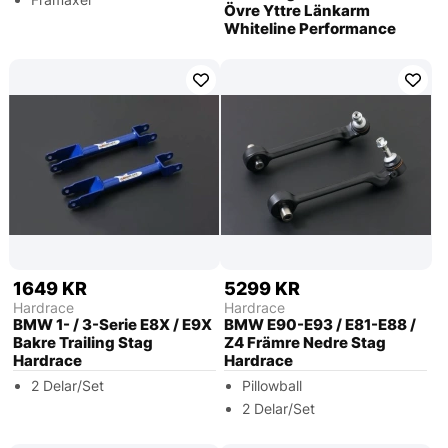
Övre Yttre Länkarm
Whiteline Performance
1649 KR
5299 KR
Hardrace
Hardrace
BMW 1- / 3-Serie E8X / E9X
BMW E90-E93 / E81-E88 /
Bakre Trailing Stag
Z4 Främre Nedre Stag
Hardrace
Hardrace
2 Delar/Set
Pillowball
2 Delar/Set