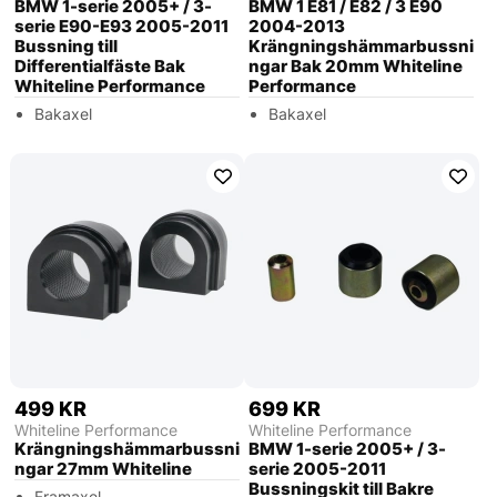
BMW 1-serie 2005+ / 3-
BMW 1 E81 / E82 / 3 E90
serie E90-E93 2005-2011
2004-2013
Bussning till
Krängningshämmarbussni
Differentialfäste Bak
ngar Bak 20mm Whiteline
Whiteline Performance
Performance
Bakaxel
Bakaxel
499 KR
699 KR
Whiteline Performance
Whiteline Performance
Krängningshämmarbussni
BMW 1-serie 2005+ / 3-
ngar 27mm Whiteline
serie 2005-2011
Bussningskit till Bakre
Framaxel