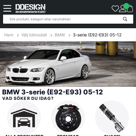
431
Produkter
Hem
Välj bilmodell
BMW
3-serie (E92-E93) 05-12
BMW 3-serie (E92-E93) 05-12
VAD SÖKER DU IDAG?