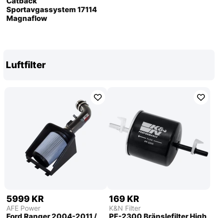
Catback
Sportavgassystem 17114
Magnaflow
Luftfilter
5999 KR
169 KR
AFE Power
K&N Filter
Ford Ranger 2004-2011 /
PF-2300 Bränslefilter High