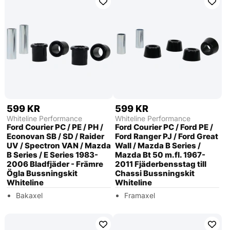
599 KR
599 KR
Whiteline Performance
Whiteline Performance
Ford Courier PC / PE / PH /
Ford Courier PC / Ford PE /
Econovan SB / SD / Raider
Ford Ranger PJ / Ford Great
UV / Spectron VAN / Mazda
Wall / Mazda B Series /
B Series / E Series 1983-
Mazda Bt 50 m.fl. 1967-
2006 Bladfjäder - Främre
2011 Fjäderbensstag till
Ögla Bussningskit
Chassi Bussningskit
Whiteline
Whiteline
Bakaxel
Framaxel