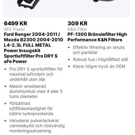
6499 KR
309 KR
AFE Power
K&N Filter
Ford Ranger 2004-2011 /
PF-1300 Bränslefilter High
Mazda B2300 2004-2010
Performance K&N Filters
L4-2.3L FULL METAL
Effektiv filtrering av smuts
Power Insugskit
och partiklar
Sportluftfilter Pro DRY S
Robust hus i höghållfast stål
aFe Power
Klarar högre tryck än OEM
Pro DRY S sportluftfilter för
maximal luftvolym och
underhåll utan olja
Massiv anodiserad
aluminiumtub med 4 eller 5
tums diameter
Förbättrad
luftflödeshastighet för
bättre turboprestanda
Inkluderar pulverlackerat
värmeskydd och nödvändig
monteringsutrustning