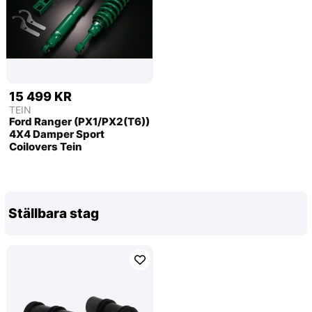
15 499 KR
TEIN
Ford Ranger (PX1/PX2(T6))
4X4 Damper Sport
Coilovers Tein
Ställbara stag