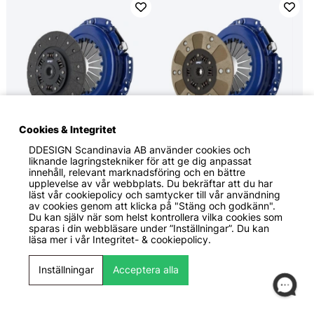
Cookies & Integritet
DDESIGN Scandinavia AB
använder cookies och
5799 KR
7299 KR
liknande lagringstekniker för att ge dig anpassat
SPEC Clutch
SPEC Clutch
innehåll, relevant marknadsföring och en bättre
Mazda B2000 2.0L from
Mazda B2000 2.0L from
upplevelse av vår webbplats. Du bekräftar att du har
11/84 85-87 Steg 1
11/84 85-87 Steg 2
läst vår cookiepolicy och samtycker till vår användning
Kopplingskit SPEC Clutch
Kopplingskit SPEC Clutch
av cookies genom att klicka på "Stäng och godkänn".
Du kan själv när som helst kontrollera vilka cookies som
sparas i din webbläsare under ”Inställningar”. Du kan
läsa mer i vår
Integritet- & cookiepolicy.
Inställningar
Acceptera alla