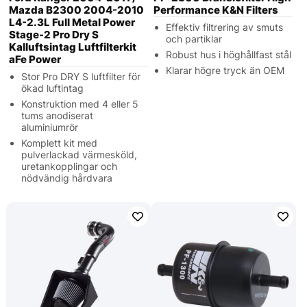
Mazda B2300 2004-2010
Performance K&N Filters
L4-2.3L Full Metal Power
Effektiv filtrering av smuts
Stage-2 Pro Dry S
och partiklar
Kalluftsintag Luftfilterkit
Robust hus i höghållfast stål
aFe Power
Klarar högre tryck än OEM
Stor Pro DRY S luftfilter för
ökad luftintag
Konstruktion med 4 eller 5
tums anodiserat
aluminiumrör
Komplett kit med
pulverlackad värmesköld,
uretankopplingar och
nödvändig hårdvara