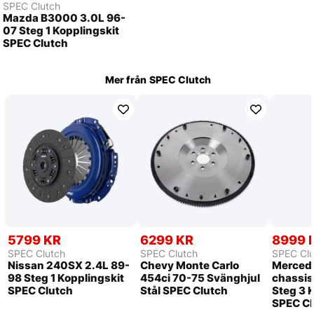
SPEC Clutch
Mazda B3000 3.0L 96-
07 Steg 1 Kopplingskit
SPEC Clutch
Mer från
SPEC Clutch
5799 KR
6299 KR
8999 
SPEC Clutch
SPEC Clutch
SPEC Clu
Nissan 240SX 2.4L 89-
Chevy Monte Carlo
Mercede
98 Steg 1 Kopplingskit
454ci 70-75 Svänghjul
chassis
SPEC Clutch
Stål SPEC Clutch
Steg 3 
SPEC Cl