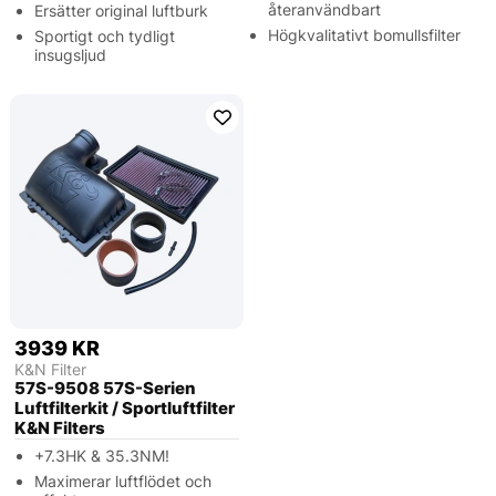
återanvändbart
Ersätter original luftburk
Högkvalitativt bomullsfilter
Sportigt och tydligt
insugsljud
3939 KR
K&N Filter
57S-9508 57S-Serien
Luftfilterkit / Sportluftfilter
K&N Filters
+7.3HK & 35.3NM!
Maximerar luftflödet och