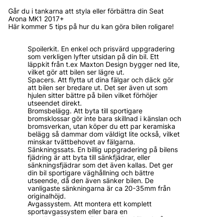
Går du i tankarna att styla eller förbättra din Seat
Arona MK1 2017+
Här kommer 5 tips på hur du kan göra bilen roligare!
Spoilerkit. En enkel och prisvärd uppgradering
som verkligen lyfter utsidan på din bil. Ett
läppkit från t.ex Maxton Design bygger ned lite,
vilket gör att bilen ser lägre ut.
Spacers. Att flytta ut dina fälgar och däck gör
att bilen ser bredare ut. Det ser även ut som
hjulen sitter bättre på bilen vilket förhöjer
utseendet direkt.
Bromsbelägg. Att byta till sportigare
bromsklossar gör inte bara skillnad i känslan och
bromsverkan, utan köper du ett par keramiska
belägg så dammar dom väldigt lite också, vilket
minskar tvättbehovet av fälgarna.
Sänkningssats. En billig uppgradering på bilens
fjädring är att byta till sänkfjädrar, eller
sänkningsfjädrar som det även kallas. Det ger
din bil sportigare väghållning och bättre
utseende, då den även sänker bilen. De
vanligaste sänkningarna är ca 20-35mm från
originalhöjd.
Avgassystem. Att montera ett komplett
sportavgassystem eller bara en