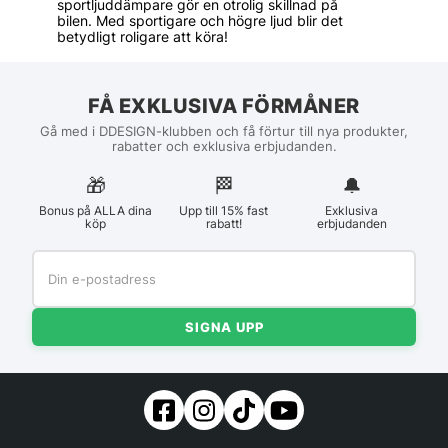
sportljuddämpare gör en otrolig skillnad på
bilen. Med sportigare och högre ljud blir det
betydligt roligare att köra!
FÅ EXKLUSIVA FÖRMÅNER
Gå med i DDESIGN-klubben och få förtur till nya produkter,
rabatter och exklusiva erbjudanden.
🎁
🏁︎
🔔
Bonus på ALLA dina
Upp till 15% fast
Exklusiva
köp
rabatt!
erbjudanden
SIGNA UPP