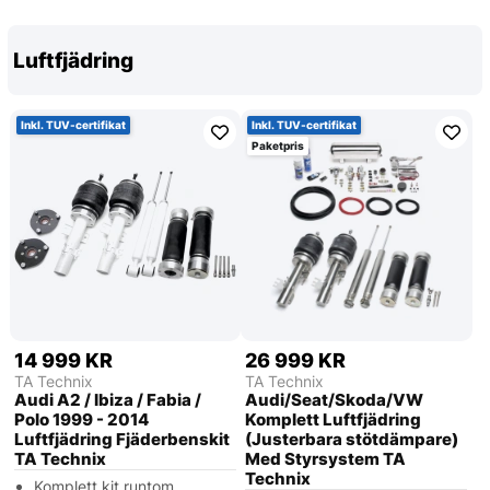
Luftfjädring
Inkl. TUV-certifikat
Inkl. TUV-certifikat
Paketpris
14 999 KR
26 999 KR
TA Technix
TA Technix
Audi A2 / Ibiza / Fabia /
Audi/Seat/Skoda/VW
Polo 1999 - 2014
Komplett Luftfjädring
Luftfjädring Fjäderbenskit
(Justerbara stötdämpare)
TA Technix
Med Styrsystem TA
Technix
Komplett kit runtom