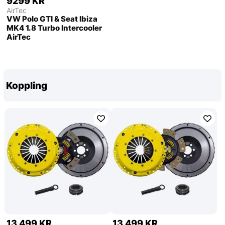
9299 KR
AirTec
VW Polo GTI & Seat Ibiza
MK4 1.8 Turbo Intercooler
AirTec
Koppling
13 499 KR
13 499 KR