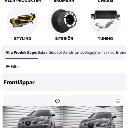
ALLA PRODUKTER
BROMSAR
CHASSI
STYLING
INTERIÖR
TUNING
Alla Produkttyper
Bakre Sidosplitters
Bromsbelägg
Bromsskivor
Bromss
Filter
Frontläppar