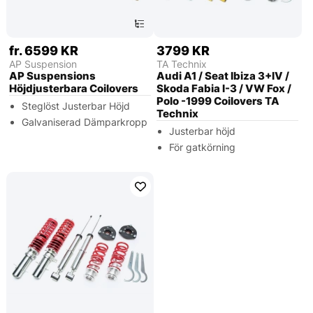
fr. 6599 KR
3799 KR
AP Suspension
TA Technix
AP Suspensions
Audi A1 / Seat Ibiza 3+IV /
Höjdjusterbara Coilovers
Skoda Fabia I-3 / VW Fox /
Polo -1999 Coilovers TA
Steglöst Justerbar Höjd
Technix
Galvaniserad Dämparkropp
Justerbar höjd
För gatkörning