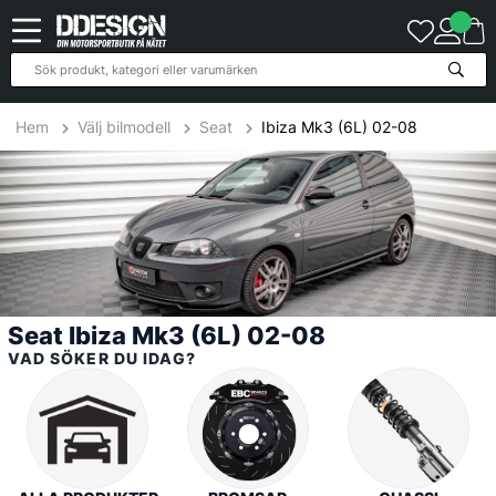
117
Produkter
Hem
Välj bilmodell
Seat
Ibiza Mk3 (6L) 02-08
Seat Ibiza Mk3 (6L) 02-08
VAD SÖKER DU IDAG?