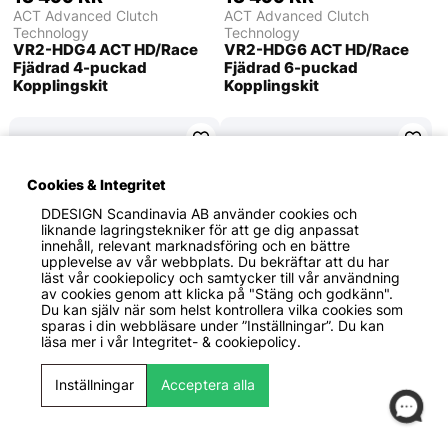
ACT Advanced Clutch
ACT Advanced Clutch
Technology
Technology
VR2-HDG4 ACT HD/Race
VR2-HDG6 ACT HD/Race
Fjädrad 4-puckad
Fjädrad 6-puckad
Kopplingskit
Kopplingskit
Cookies & Integritet
DDESIGN Scandinavia AB
använder cookies och
liknande lagringstekniker för att ge dig anpassat
innehåll, relevant marknadsföring och en bättre
upplevelse av vår webbplats. Du bekräftar att du har
läst vår cookiepolicy och samtycker till vår användning
av cookies genom att klicka på "Stäng och godkänn".
Du kan själv när som helst kontrollera vilka cookies som
sparas i din webbläsare under ”Inställningar”. Du kan
läsa mer i vår
Integritet- & cookiepolicy.
12 999 KR
12 999 KR
ACT Advanced Clutch
ACT Advanced Clutch
Technology
Technology
Inställningar
Acceptera alla
VR2-HDR4 ACT HD/Race
VR2-HDR6 ACT HD/Race
Ofjädrad 4-puckad
Ofjädrad 6-puckad
Kopplingskit
Kopplingskit