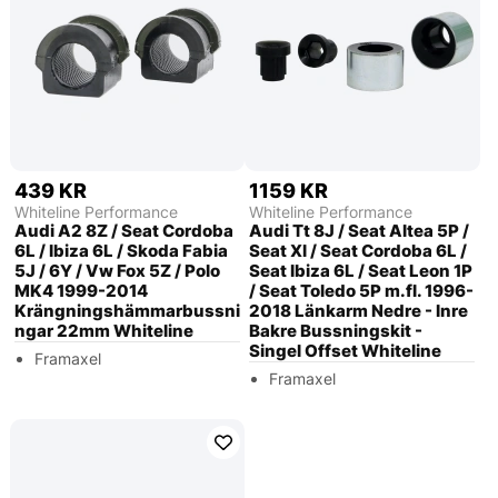
439 KR
1159 KR
Whiteline Performance
Whiteline Performance
Audi A2 8Z / Seat Cordoba
Audi Tt 8J / Seat Altea 5P /
6L / Ibiza 6L / Skoda Fabia
Seat Xl / Seat Cordoba 6L /
5J / 6Y / Vw Fox 5Z / Polo
Seat Ibiza 6L / Seat Leon 1P
MK4 1999-2014
/ Seat Toledo 5P m.fl. 1996-
Krängningshämmarbussni
2018 Länkarm Nedre - Inre
ngar 22mm Whiteline
Bakre Bussningskit -
Singel Offset Whiteline
Framaxel
Framaxel