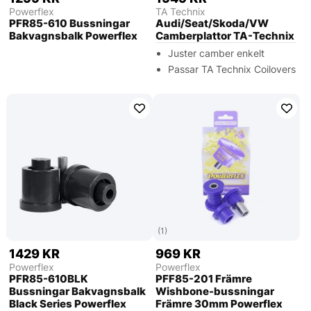
Powerflex
TA Technix
PFR85-610 Bussningar
Audi/Seat/Skoda/VW
Bakvagnsbalk Powerflex
Camberplattor TA-Technix
Juster camber enkelt
Passar TA Technix Coilovers
(1)
1429 KR
969 KR
Powerflex
Powerflex
PFR85-610BLK
PFF85-201 Främre
Bussningar Bakvagnsbalk
Wishbone-bussningar
Black Series Powerflex
Främre 30mm Powerflex