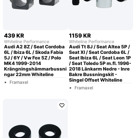
439 KR
1159 KR
Whiteline Performance
Whiteline Performance
Audi A2 8Z / Seat Cordoba
Audi Tt 8J / Seat Altea 5P /
6L / Ibiza 6L / Skoda Fabia
Seat Xl / Seat Cordoba 6L /
5J / 6Y / Vw Fox 5Z / Polo
Seat Ibiza 6L / Seat Leon 1P
MK4 1999-2014
/ Seat Toledo 5P m.fl. 1996-
Krängningshämmarbussni
2018 Länkarm Nedre - Inre
ngar 22mm Whiteline
Bakre Bussningskit -
Singel Offset Whiteline
Framaxel
Framaxel