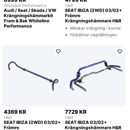
Whiteline Performance
H&R
Audi / Seat / Skoda / VW
SEAT IBIZA (2WD) 03/02+
Krängningshämmarkit
Främre
Fram & Bak Whiteline
Krängningshämmare H&R
Performance
Minskar krängning i kurvor.
Förbättrar väghållningen.
4369 KR
7729 KR
H&R
H&R
SEAT IBIZA (2WD) 03/02+
SEAT IBIZA 03/02+
Främre
Krängningshämmare H&R