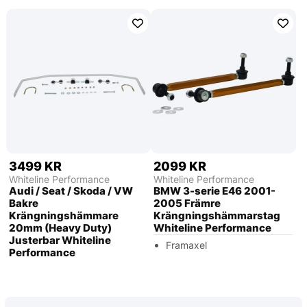
3499 KR
2099 KR
Whiteline Performance
Whiteline Performance
Audi / Seat / Skoda / VW
BMW 3-serie E46 2001-
Bakre
2005 Främre
Krängningshämmare
Krängningshämmarstag
20mm (Heavy Duty)
Whiteline Performance
Justerbar Whiteline
Framaxel
Performance