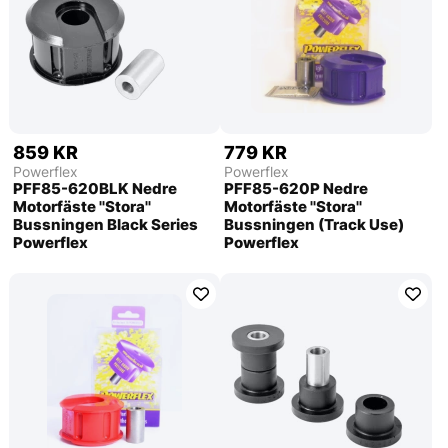
859 KR
779 KR
Powerflex
Powerflex
PFF85-620BLK Nedre
PFF85-620P Nedre
Motorfäste ''Stora''
Motorfäste ''Stora''
Bussningen Black Series
Bussningen (Track Use)
Powerflex
Powerflex