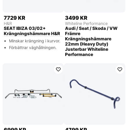
7729 KR
3499 KR
H&R
Whiteline Performance
SEAT IBIZA 03/02+
Audi / Seat / Skoda / VW
Krängningshämmare H&R
Främre
Krängningshämmare
Minskar krängning i kurvor.
22mm (Heavy Duty)
Förbättrar väghållningen.
Justerbar Whiteline
Performance
6999 KR
4799 KR