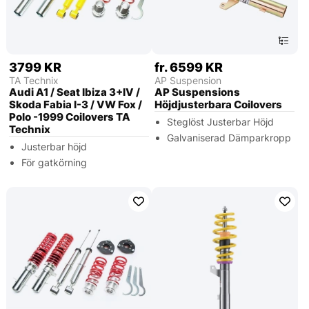
3799 KR
fr. 6599 KR
TA Technix
AP Suspension
Audi A1 / Seat Ibiza 3+IV /
AP Suspensions
Skoda Fabia I-3 / VW Fox /
Höjdjusterbara Coilovers
Polo -1999 Coilovers TA
Steglöst Justerbar Höjd
Technix
Galvaniserad Dämparkropp
Justerbar höjd
För gatkörning