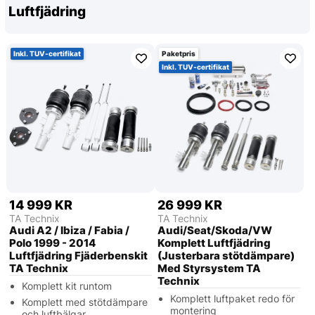
Luftfjädring
Inkl. TUV-certifikat
Paketpris
Inkl. TUV-certifikat
14 999 KR
26 999 KR
TA Technix
TA Technix
Audi A2 / Ibiza / Fabia /
Audi/Seat/Skoda/VW
Polo 1999 - 2014
Komplett Luftfjädring
Luftfjädring Fjäderbenskit
(Justerbara stötdämpare)
TA Technix
Med Styrsystem TA
Technix
Komplett kit runtom
Komplett luftpaket redo för
Komplett med stötdämpare
montering
och luftbälgar