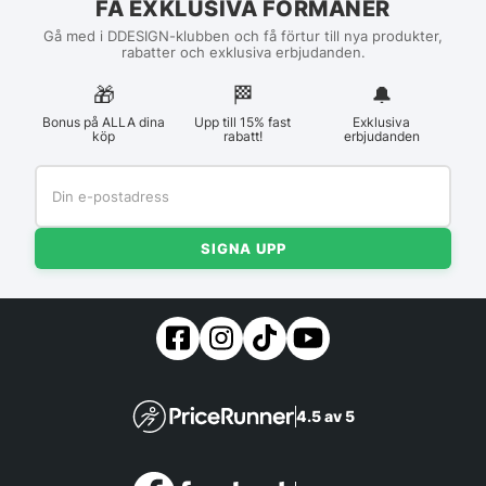
FÅ EXKLUSIVA FÖRMÅNER
Gå med i DDESIGN-klubben och få förtur till nya produkter,
rabatter och exklusiva erbjudanden.
🎁
🏁︎
🔔
Bonus på ALLA dina
Upp till 15% fast
Exklusiva
köp
rabatt!
erbjudanden
SIGNA UPP
4.5 av 5