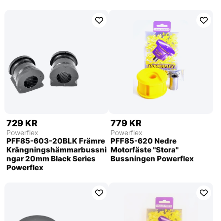
729 KR
779 KR
Powerflex
Powerflex
PFF85-603-20BLK Främre
PFF85-620 Nedre
Krängningshämmarbussni
Motorfäste ''Stora''
ngar 20mm Black Series
Bussningen Powerflex
Powerflex