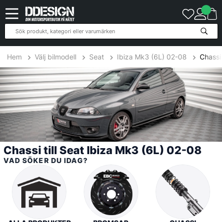
55
Produkter
Hem
Välj bilmodell
Seat
Ibiza Mk3 (6L) 02-08
Chassi
Chassi till Seat Ibiza Mk3 (6L) 02-08
VAD SÖKER DU IDAG?