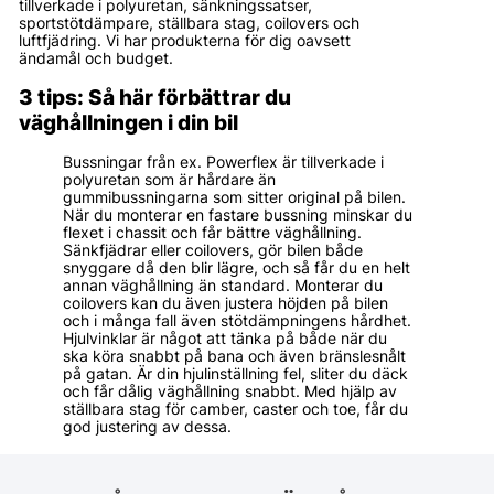
tillverkade i polyuretan, sänkningssatser,
sportstötdämpare, ställbara stag, coilovers och
luftfjädring. Vi har produkterna för dig oavsett
ändamål och budget.
3 tips: Så här förbättrar du
väghållningen i din bil
Bussningar från ex. Powerflex är tillverkade i
polyuretan som är hårdare än
gummibussningarna som sitter original på bilen.
När du monterar en fastare bussning minskar du
flexet i chassit och får bättre väghållning.
Sänkfjädrar eller coilovers, gör bilen både
snyggare då den blir lägre, och så får du en helt
annan väghållning än standard. Monterar du
coilovers kan du även justera höjden på bilen
och i många fall även stötdämpningens hårdhet.
Hjulvinklar är något att tänka på både när du
ska köra snabbt på bana och även bränslesnålt
på gatan. Är din hjulinställning fel, sliter du däck
och får dålig väghållning snabbt. Med hjälp av
ställbara stag för camber, caster och toe, får du
god justering av dessa.