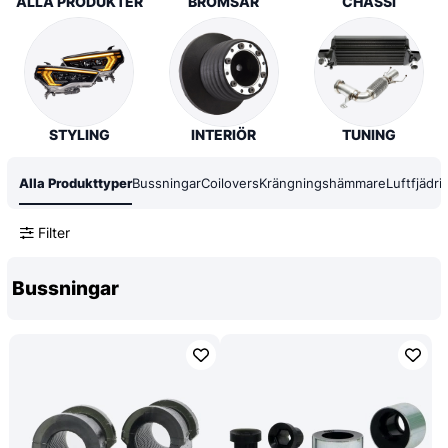
ALLA PRODUKTER
BROMSAR
CHASSI
STYLING
INTERIÖR
TUNING
Alla Produkttyper
Bussningar
Coilovers
Krängningshämmare
Luftfjädri
Filter
Bussningar