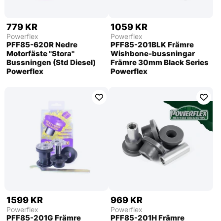
779 KR
1059 KR
Powerflex
Powerflex
PFF85-620R Nedre
PFF85-201BLK Främre
Motorfäste ''Stora''
Wishbone-bussningar
Bussningen (Std Diesel)
Främre 30mm Black Series
Powerflex
Powerflex
1599 KR
969 KR
Powerflex
Powerflex
PFF85-201G Främre
PFF85-201H Främre