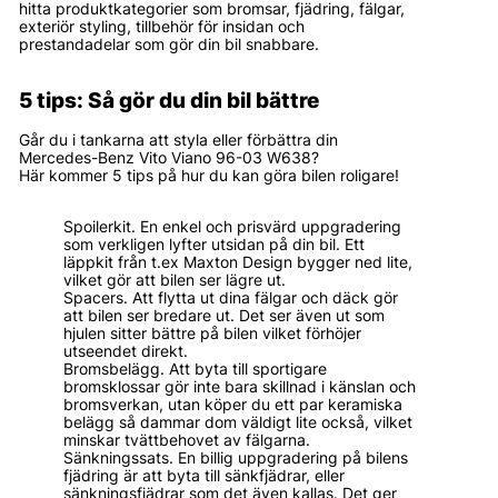
hitta produktkategorier som bromsar, fjädring, fälgar,
exteriör styling, tillbehör för insidan och
prestandadelar som gör din bil snabbare.
5 tips: Så gör du din bil bättre
Går du i tankarna att styla eller förbättra din
Mercedes-Benz Vito Viano 96-03 W638?
Här kommer 5 tips på hur du kan göra bilen roligare!
Spoilerkit. En enkel och prisvärd uppgradering
som verkligen lyfter utsidan på din bil. Ett
läppkit från t.ex Maxton Design bygger ned lite,
vilket gör att bilen ser lägre ut.
Spacers. Att flytta ut dina fälgar och däck gör
att bilen ser bredare ut. Det ser även ut som
hjulen sitter bättre på bilen vilket förhöjer
utseendet direkt.
Bromsbelägg. Att byta till sportigare
bromsklossar gör inte bara skillnad i känslan och
bromsverkan, utan köper du ett par keramiska
belägg så dammar dom väldigt lite också, vilket
minskar tvättbehovet av fälgarna.
Sänkningssats. En billig uppgradering på bilens
fjädring är att byta till sänkfjädrar, eller
sänkningsfjädrar som det även kallas. Det ger