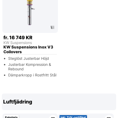
fr. 16 749 KR
KW Suspensions
KW Suspensions Inox V3
Coilovers
Steglöst Justerbar Höjd
Justerbar Kompression &
Rebound
Dämparkropp i Rostfritt Stål
Luftfjädring
Paketpris
Inkl. TUV-certifikat