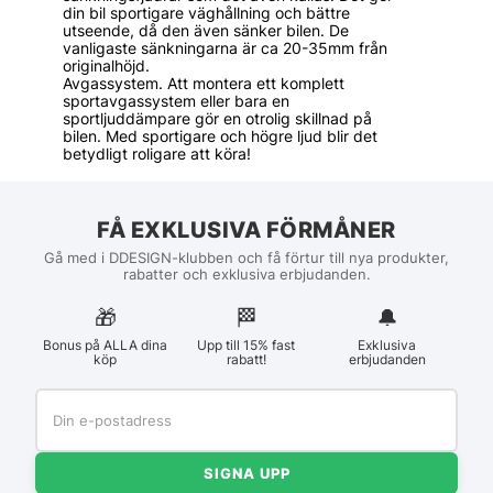
din bil sportigare väghållning och bättre
utseende, då den även sänker bilen. De
vanligaste sänkningarna är ca 20-35mm från
originalhöjd.
Avgassystem. Att montera ett komplett
sportavgassystem eller bara en
sportljuddämpare gör en otrolig skillnad på
bilen. Med sportigare och högre ljud blir det
betydligt roligare att köra!
FÅ EXKLUSIVA FÖRMÅNER
Gå med i DDESIGN-klubben och få förtur till nya produkter,
rabatter och exklusiva erbjudanden.
🎁
🏁︎
🔔
Bonus på ALLA dina
Upp till 15% fast
Exklusiva
köp
rabatt!
erbjudanden
SIGNA UPP