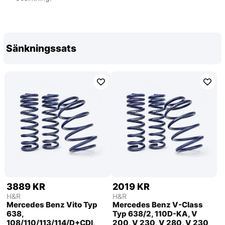
Sänkningssats
3889 KR
2019 KR
H&R
H&R
Mercedes Benz Vito Typ
Mercedes Benz V-Class
638,
Typ 638/2, 110D-KA, V
108/110/113/114/D+CDI,
200, V 230, V 280, V 230