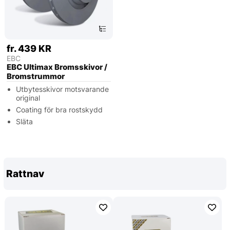
fr. 439 KR
EBC
EBC Ultimax Bromsskivor /
Bromstrummor
Utbytesskivor motsvarande
original
Coating för bra rostskydd
Släta
Rattnav