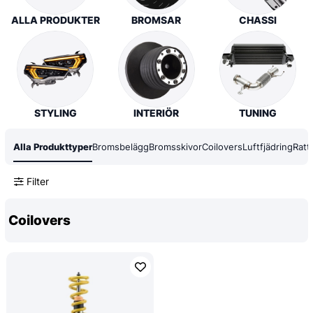
ALLA PRODUKTER
BROMSAR
CHASSI
STYLING
INTERIÖR
TUNING
Alla Produkttyper
Bromsbelägg
Bromsskivor
Coilovers
Luftfjädring
Ratt
Filter
Coilovers