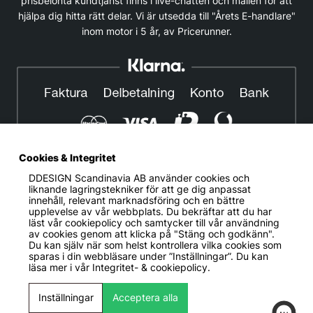
prisbelönta kundtjänst finns i live-chatten och mailen för att
hjälpa dig hitta rätt delar. Vi är utsedda till "Årets E-handlare"
inom motor i 5 år, av Pricerunner.
Cookies & Integritet
DDESIGN Scandinavia AB
använder cookies och
© DDESIGN. Alla rättigheter reserverade.
liknande lagringstekniker för att ge dig anpassat
innehåll, relevant marknadsföring och en bättre
Om oss
|
Privacy policy
|
Cookiepolicy
|
Köp- och
upplevelse av vår webbplats. Du bekräftar att du har
leveransvillkor
läst vår cookiepolicy och samtycker till vår användning
av cookies genom att klicka på "Stäng och godkänn".
Telefonnummer:
019-507 40 01
Du kan själv när som helst kontrollera vilka cookies som
sparas i din webbläsare under ”Inställningar”. Du kan
Helgfria vardagar 10:00-12:00
läsa mer i vår
Integritet- & cookiepolicy.
DDESIGN Scandinavia AB Organisationsnummer:
556739-5164
Inställningar
Acceptera alla
Mosåsvägen 142, 702 36 Örebro