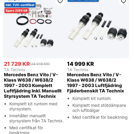
Inkl. TUV-certifikat
2289
21 729 KR
14 999 KR
(24 018 KR)
TA Technix
TA Technix
Mercedes Benz Vito / V-
Mercedes Benz Vito / V-
Klass W638 / W638/2
Klass W638 / W638/2
1997 - 2003 Komplett
1997 - 2003 Luftfjädring
Luftfjädring Inkl. Manuellt
Fjäderbenskit TA Technix
Styrsystem TA Technix
Komplett kit runtom
Komplett kit runtom med
Komplett med stötdämpare
styrsystem.
och luftbälgar
Innehåller manuellt
Med certifikat för besiktning
styrsystem från TA Technix.
Med certifikat för
besiktning.