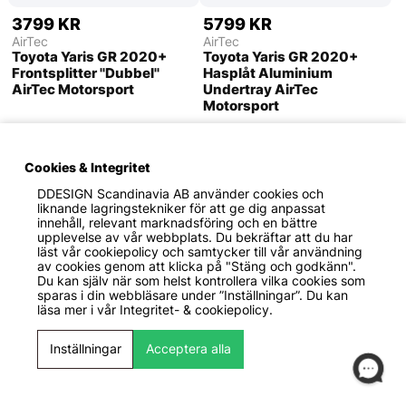
3799 KR
5799 KR
AirTec
AirTec
Toyota Yaris GR 2020+
Toyota Yaris GR 2020+
Frontsplitter ''Dubbel''
Hasplåt Aluminium
AirTec Motorsport
Undertray AirTec
Motorsport
Cookies & Integritet
DDESIGN Scandinavia AB
använder cookies och
liknande lagringstekniker för att ge dig anpassat
innehåll, relevant marknadsföring och en bättre
upplevelse av vår webbplats. Du bekräftar att du har
läst vår cookiepolicy och samtycker till vår användning
av cookies genom att klicka på "Stäng och godkänn".
Du kan själv när som helst kontrollera vilka cookies som
sparas i din webbläsare under ”Inställningar”. Du kan
läsa mer i vår
Integritet- & cookiepolicy.
2699 KR
2699 KR
Inställningar
Acceptera alla
Maxton Design
Maxton Design
Toyota GT86 2012-2016
Toyota Yaris Mk4 2019+
Frontsplitter Maxton
Frontsplitter V.2 Maxton