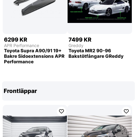
6299 KR
7499 KR
APR Performance
Greddy
Toyota Supra A90/91 19+
Toyota MR2 90-96
Bakre Sidoextensions APR
Bakstötfångare GReddy
Performance
Frontläppar