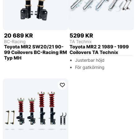
20 689 KR
5299 KR
BC-Racing
TA Technix
Toyota MR2 SW20/21 90-
Toyota MR2 2 1989 - 1999
99 Coilovers BC-Racing RM
Coilovers TA Technix
Typ MH
Justerbar höjd
För gatkörning