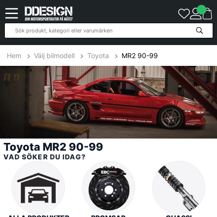
191
Produkter
Hem
Välj bilmodell
Toyota
MR2 90-99
Toyota MR2 90-99
VAD SÖKER DU IDAG?