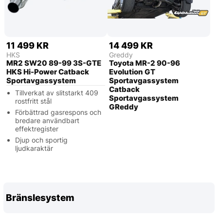
11 499 KR
14 499 KR
HKS
Greddy
MR2 SW20 89-99 3S-GTE
Toyota MR-2 90-96
HKS Hi-Power Catback
Evolution GT
Sportavgassystem
Sportavgassystem
Catback
Tillverkat av slitstarkt 409
Sportavgassystem
rostfritt stål
GReddy
Förbättrad gasrespons och
bredare användbart
effektregister
Djup och sportig
ljudkaraktär
Bränslesystem