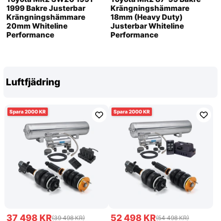
1999 Bakre Justerbar
Krängningshämmare
Krängningshämmare
18mm (Heavy Duty)
20mm Whiteline
Justerbar Whiteline
Performance
Performance
Luftfjädring
2000
2000
37 498 KR
52 498 KR
(39 498 KR)
(54 498 KR)