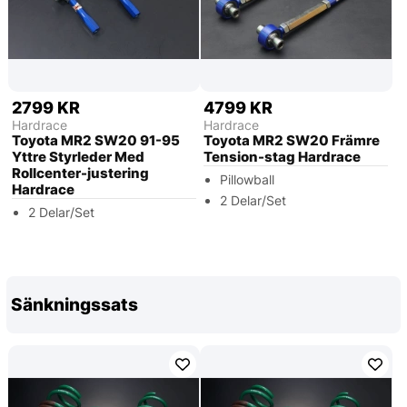
2799 KR
4799 KR
Hardrace
Hardrace
Toyota MR2 SW20 91-95
Toyota MR2 SW20 Främre
Yttre Styrleder Med
Tension-stag Hardrace
Rollcenter-justering
Pillowball
Hardrace
2 Delar/Set
2 Delar/Set
Sänkningssats