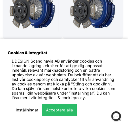
5799 KR
6999 KR
SPEC Clutch
SPEC Clutch
Cookies & Integritet
Toyota MR-2 2.2L from
Toyota MR-2 2.2L from
6/90 90-95 Steg 3
6/90 90-95 Steg 2+
DDESIGN Scandinavia AB
använder cookies och
Kopplingskit SPEC Clutch
Kopplingskit SPEC Clutch
liknande lagringstekniker för att ge dig anpassat
innehåll, relevant marknadsföring och en bättre
upplevelse av vår webbplats. Du bekräftar att du har
läst vår cookiepolicy och samtycker till vår användning
av cookies genom att klicka på "Stäng och godkänn".
Du kan själv när som helst kontrollera vilka cookies som
sparas i din webbläsare under ”Inställningar”. Du kan
läsa mer i vår
Integritet- & cookiepolicy.
Inställningar
Acceptera alla