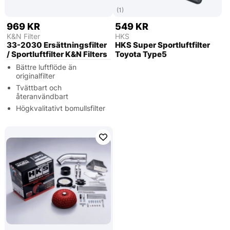
(1)
969 KR
549 KR
K&N Filter
HKS
33-2030 Ersättningsfilter
HKS Super Sportluftfilter
/ Sportluftfilter K&N Filters
Toyota Type5
Bättre luftflöde än
originalfilter
Tvättbart och
återanvändbart
Högkvalitativt bomullsfilter