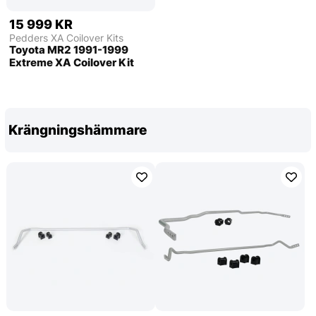
15 999 KR
Pedders XA Coilover Kits
Toyota MR2 1991-1999
Extreme XA Coilover Kit
Krängningshämmare