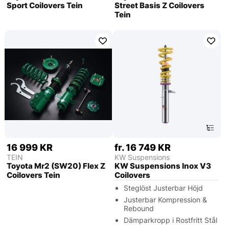
Sport Coilovers Tein
Street Basis Z Coilovers
Tein
16 999 KR
fr. 16 749 KR
TEIN
KW Suspensions
Toyota Mr2 (SW20) Flex Z
KW Suspensions Inox V3
Coilovers Tein
Coilovers
Steglöst Justerbar Höjd
Justerbar Kompression &
Rebound
Dämparkropp i Rostfritt Stål