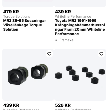
479 KR
439 KR
Torque Solutions
Whiteline Performance
MR2 85-95 Bussningar
Toyota MR2 1991-1995
Växellänkage Torque
Krängningshämmarbussni
Solution
ngar Fram 20mm Whiteline
Performance
Framaxel
439 KR
529 KR
Whiteline Performance
Whiteline Performance