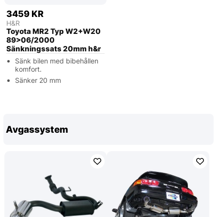
3459 KR
H&R
Toyota MR2 Typ W2+W20
89>06/2000
Sänkningssats 20mm h&r
Sänk bilen med bibehållen
komfort.
Sänker 20 mm
Avgassystem