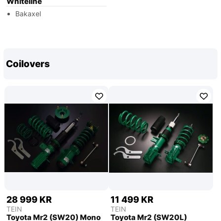
Whiteline
Bakaxel
Coilovers
28 999 KR
11 499 KR
TEIN
TEIN
Toyota Mr2 (SW20) Mono
Toyota Mr2 (SW20L)