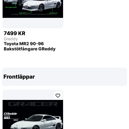
7499 KR
Greddy
Toyota MR2 90-96
Bakstötfångare GReddy
Frontläppar