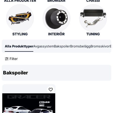
ALLA PRODUKTER
BROMSAR
CHASSI
STYLING
INTERIÖR
TUNING
Alla Produkttyper
Avgassystem
Bakspoiler
Bromsbelägg
Bromsskivor
B
Filter
Bakspoiler