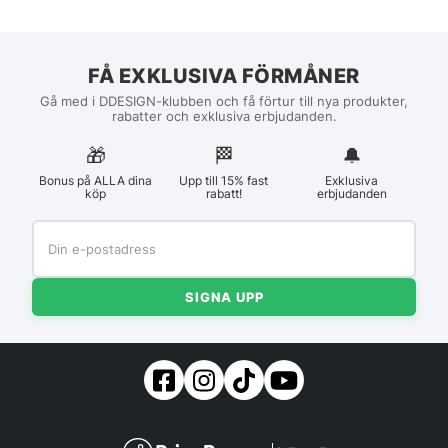
FÅ EXKLUSIVA FÖRMÅNER
Gå med i DDESIGN-klubben och få förtur till nya produkter,
rabatter och exklusiva erbjudanden.
🎁
🏁︎
🔔
Bonus på ALLA dina
Upp till 15% fast
Exklusiva
köp
rabatt!
erbjudanden
SIGNA UPP