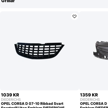
Grillar
1039 KR
1359 KR
DIEDERICHS
DIEDERICHS
OPEL CORSA D 07-10 Ribbad Svart
OPEL CORSA D 11
Sportgrill Utan Emblem DIEDERICHS
Emblem DIEDE