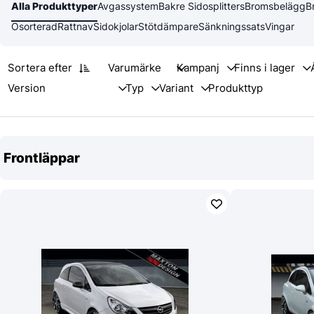
Alla Produkttyper
Avgassystem
Bakre Sidosplitters
Bromsbelägg
B
Osorterad
Rattnav
Sidokjolar
Stötdämpare
Sänkningssats
Vingar
Sortera efter
Varumärke
Frontläppar