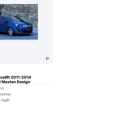
celift 2011-2014
.1 Maxton Design
orm
ackeras
 ingår