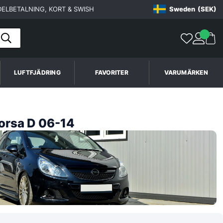
ELBETALNING, KORT & SWISH
Sweden
(SEK)
LUFTFJÄDRING
FAVORITER
VARUMÄRKEN
orsa D 06-14