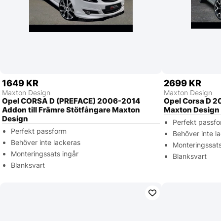
1649 KR
2699 KR
Maxton Design
Maxton Design
Opel CORSA D (PREFACE) 2006-2014
Opel Corsa D 20
Addon till Främre Stötfångare Maxton
Maxton Design
Design
Perfekt passf
Perfekt passform
Behöver inte l
Behöver inte lackeras
Monteringssats
Monteringssats ingår
Blanksvart
Blanksvart