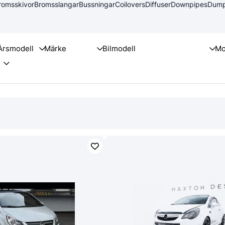
romsskivor
Bromsslangar
Bussningar
Coilovers
Diffuser
Downpipes
Dump