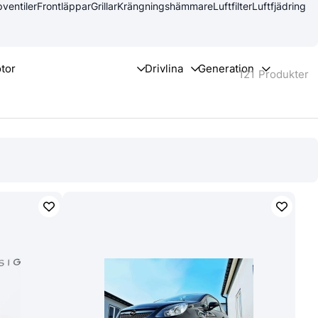
ventiler
Frontläppar
Grillar
Krängningshämmare
Luftfilter
Luftfjädring
121
Produkter