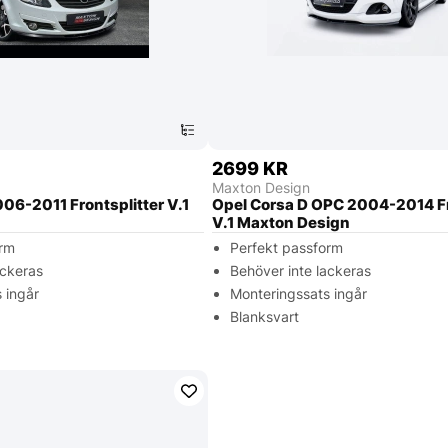
2699 KR
Maxton Design
06-2011 Frontsplitter V.1
Opel Corsa D OPC 2004-2014 Fr
V.1 Maxton Design
orm
Perfekt passform
ackeras
Behöver inte lackeras
 ingår
Monteringssats ingår
Blanksvart