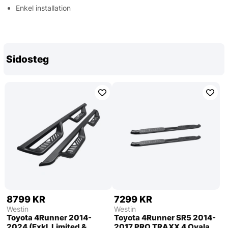
Enkel installation
Sidosteg
8799 KR
7299 KR
Westin
Westin
Toyota 4Runner 2014-
Toyota 4Runner SR5 2014-
2024 (Exkl. Limited &
2017 PRO TRAXX 4 Ovala