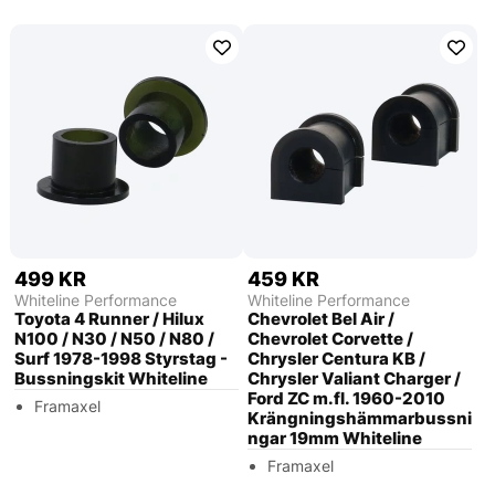
499 KR
459 KR
Whiteline Performance
Whiteline Performance
Toyota 4 Runner / Hilux
Chevrolet Bel Air /
N100 / N30 / N50 / N80 /
Chevrolet Corvette /
Surf 1978-1998 Styrstag -
Chrysler Centura KB /
Bussningskit Whiteline
Chrysler Valiant Charger /
Ford ZC m.fl. 1960-2010
Framaxel
Krängningshämmarbussni
ngar 19mm Whiteline
Framaxel