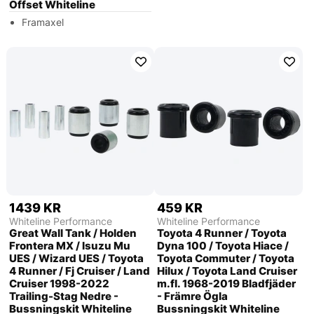
Offset Whiteline
Framaxel
1439 KR
459 KR
Whiteline Performance
Whiteline Performance
Great Wall Tank / Holden
Toyota 4 Runner / Toyota
Frontera MX / Isuzu Mu
Dyna 100 / Toyota Hiace /
UES / Wizard UES / Toyota
Toyota Commuter / Toyota
4 Runner / Fj Cruiser / Land
Hilux / Toyota Land Cruiser
Cruiser 1998-2022
m.fl. 1968-2019 Bladfjäder
Trailing-Stag Nedre -
- Främre Ögla
Bussningskit Whiteline
Bussningskit Whiteline