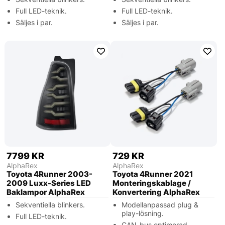
Full LED-teknik.
Full LED-teknik.
Säljes i par.
Säljes i par.
7799 KR
729 KR
AlphaRex
AlphaRex
Toyota 4Runner 2003-
Toyota 4Runner 2021
2009 Luxx-Series LED
Monteringskablage /
Baklampor AlphaRex
Konvertering AlphaRex
Sekventiella blinkers.
Modellanpassad plug &
play-lösning.
Full LED-teknik.
CAN-bus optimerad.