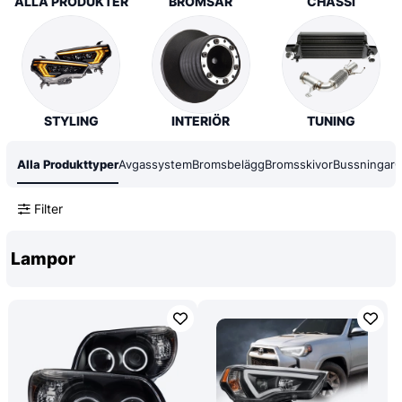
ALLA PRODUKTER
BROMSAR
CHASSI
STYLING
INTERIÖR
TUNING
Alla Produkttyper
Avgassystem
Bromsbelägg
Bromsskivor
Bussningar
C
Filter
Lampor