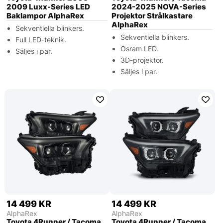
2009 Luxx-Series LED
2024-2025 NOVA-Series
Baklampor AlphaRex
Projektor Strålkastare
AlphaRex
Sekventiella blinkers.
Sekventiella blinkers.
Full LED-teknik.
Osram LED.
Säljes i par.
3D-projektor.
Säljes i par.
14 499 KR
14 499 KR
AlphaRex
AlphaRex
Toyota 4Runner / Tacoma
Toyota 4Runner / Tacoma