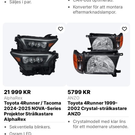
Säljes i par.
Konverter för att montera
eftermarknadslampor.
21 999 KR
5799 KR
AlphaRex
ANZO
Toyota 4Runner / Tacoma
Toyota 4Runner 1999-
2024-2025 NOVA-Series
2002 Crystal-strålkastare
Projektor Strålkastare
ANZO
AlphaRex
Crystalmodell med klar lins
för ett modernare utseende.
Sekventiella blinkers.
Osram LED.