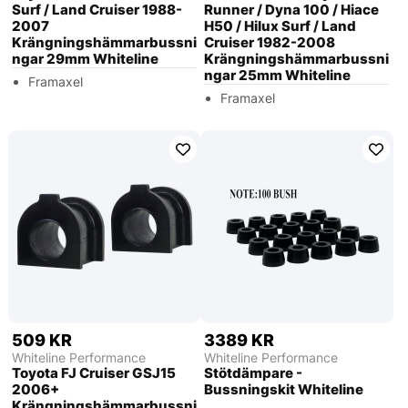
Surf / Land Cruiser 1988-
Runner / Dyna 100 / Hiace
2007
H50 / Hilux Surf / Land
Krängningshämmarbussni
Cruiser 1982-2008
ngar 29mm Whiteline
Krängningshämmarbussni
ngar 25mm Whiteline
Framaxel
Framaxel
509 KR
3389 KR
Whiteline Performance
Whiteline Performance
Toyota FJ Cruiser GSJ15
Stötdämpare -
2006+
Bussningskit Whiteline
Krängningshämmarbussni