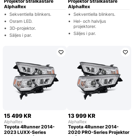
Projektor Strålkastare
Projektor Strålkastare
AlphaRex
AlphaRex
Sekventiella blinkers.
Sekventiella blinkers.
Osram LED.
Hel- och halvljus
projektorer.
3D-projektor.
Säljes i par.
Säljes i par.
15 499 KR
13 999 KR
AlphaRex
AlphaRex
Toyota 4Runner 2014-
Toyota 4Runner 2014-
2023 LUXX-Series
2020 PRO-Series Projektor