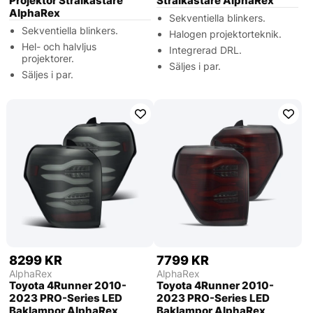
Projektor Strålkastare
Strålkastare AlphaRex
AlphaRex
Sekventiella blinkers.
Sekventiella blinkers.
Halogen projektorteknik.
Hel- och halvljus
Integrerad DRL.
projektorer.
Säljes i par.
Säljes i par.
8299 KR
7799 KR
AlphaRex
AlphaRex
Toyota 4Runner 2010-
Toyota 4Runner 2010-
2023 PRO-Series LED
2023 PRO-Series LED
Baklampor AlphaRex
Baklampor AlphaRex