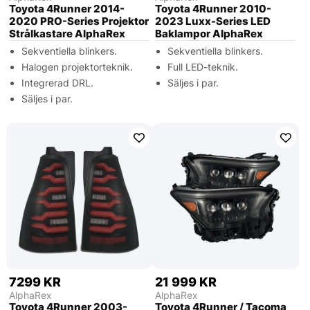
Toyota 4Runner 2014-
Toyota 4Runner 2010-
2020 PRO-Series Projektor
2023 Luxx-Series LED
Strålkastare AlphaRex
Baklampor AlphaRex
Sekventiella blinkers.
Sekventiella blinkers.
Halogen projektorteknik.
Full LED-teknik.
Integrerad DRL.
Säljes i par.
Säljes i par.
7299 KR
21 999 KR
AlphaRex
AlphaRex
Toyota 4Runner 2003-
Toyota 4Runner / Tacoma