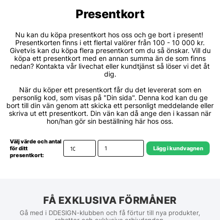
Presentkort
Nu kan du köpa presentkort hos oss och ge bort i present!
Presentkorten finns i ett flertal valörer från 100 - 10 000 kr.
Givetvis kan du köpa flera presentkort om du så önskar. Vill du
köpa ett presentkort med en annan summa än de som finns
nedan? Kontakta vår livechat eller kundtjänst så löser vi det åt
dig.
När du köper ett presentkort får du det levererat som en
personlig kod, som visas på "Din sida". Denna kod kan du ge
bort till din vän genom att skicka ett personligt meddelande eller
skriva ut ett presentkort. Din vän kan då ange den i kassan när
hon/han gör sin beställning här hos oss.
Välj värde och antal
Lägg i kundvagnen
för ditt
presentkort:
FÅ EXKLUSIVA FÖRMÅNER
Gå med i DDESIGN-klubben och få förtur till nya produkter,