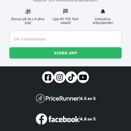
rabatter och exklusiva erbjudanden.
🎁
🏁︎
🔔
Bonus på ALLA dina
Upp till 15% fast
Exklusiva
köp
rabatt!
erbjudanden
SIGNA UPP
4.5 av 5
4.8 av 5