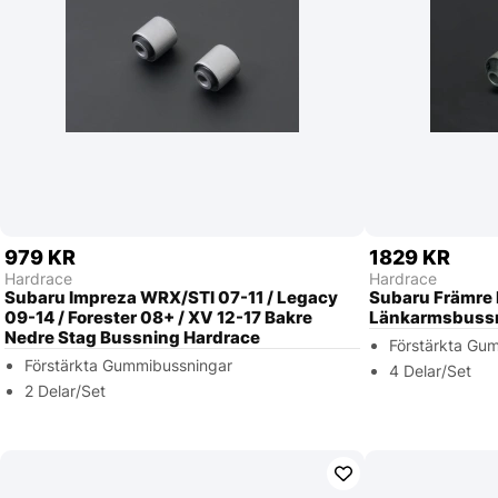
979 KR
1829 KR
Hardrace
Hardrace
Subaru Impreza WRX/STI 07-11 / Legacy
Subaru Främre
09-14 / Forester 08+ / XV 12-17 Bakre
Länkarmsbussni
Nedre Stag Bussning Hardrace
Förstärkta Gu
Förstärkta Gummibussningar
4 Delar/Set
2 Delar/Set