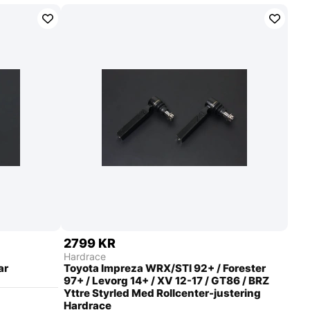
2799 KR
Hardrace
ar
Toyota Impreza WRX/STI 92+ / Forester
97+ / Levorg 14+ / XV 12-17 / GT86 / BRZ
Yttre Styrled Med Rollcenter-justering
Hardrace