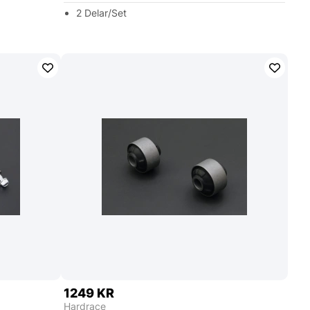
2 Delar/Set
1249 KR
Hardrace