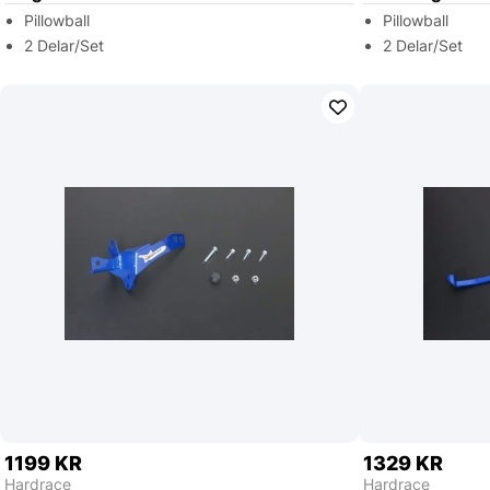
Pillowball
Pillowball
2 Delar/Set
2 Delar/Set
1199 KR
1329 KR
Hardrace
Hardrace