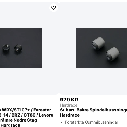
979 KR
Hardrace
 WRX/STI 07+ / Forester
Subaru Bakre Spindelbussning
-14 / BRZ / GT86 / Levorg
Hardrace
Främre Nedre Stag
Förstärkta Gummibussningar
 Hardrace