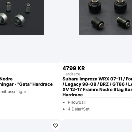
4799 KR
Hardrace
 Nedre
Subaru Impreza WRX 07-11 / Fo
ngar - ''Gata'' Hardrace
/ Legacy 98-08 / BRZ / GT86 / L
XV 12-17 Främre Nedre Stag Bu
mmibussningar
Hardrace
Pillowball
4 Delar/Set