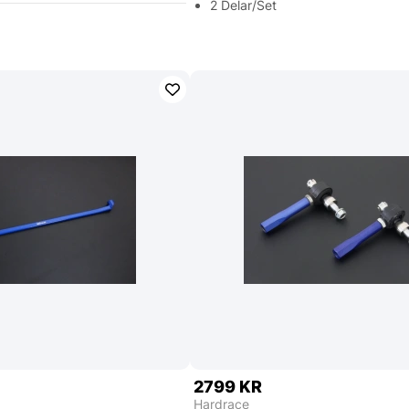
2 Delar/Set
2799 KR
Hardrace