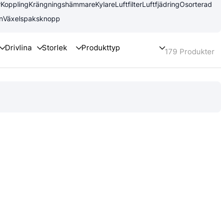
r
Koppling
Krängningshämmare
Kylare
Luftfilter
Luftfjädring
Osorterad
n
Växelspaksknopp
179
Produkter