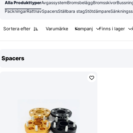
Alla Produkttyper
Avgassystem
Bromsbelägg
Bromsskivor
Bussnin
Packningar
Rattnav
Spacers
Ställbara stag
Stötdämpare
Sänkningss
Sortera efter
Varumärke
Spacers