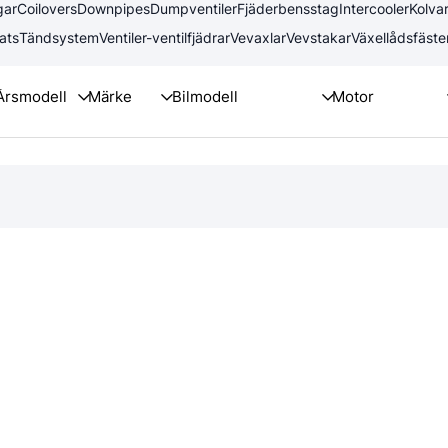
gar
Coilovers
Downpipes
Dumpventiler
Fjäderbensstag
Intercooler
Kolva
ats
Tändsystem
Ventiler-ventilfjädrar
Vevaxlar
Vevstakar
Växellådsfäste