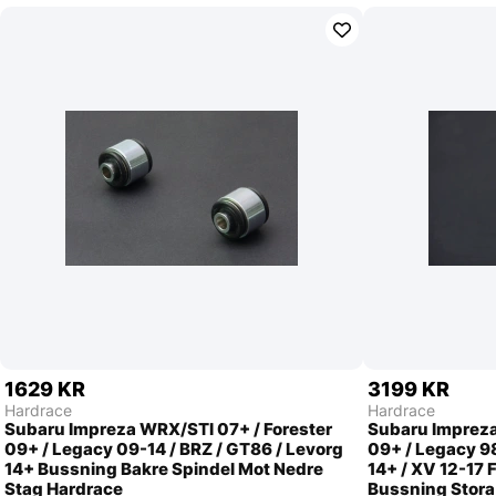
1629 KR
3199 KR
Hardrace
Hardrace
Subaru Impreza WRX/STI 07+ / Forester
Subaru Impreza
09+ / Legacy 09-14 / BRZ / GT86 / Levorg
09+ / Legacy 98
14+ Bussning Bakre Spindel Mot Nedre
14+ / XV 12-17 
Stag Hardrace
Bussning Stora