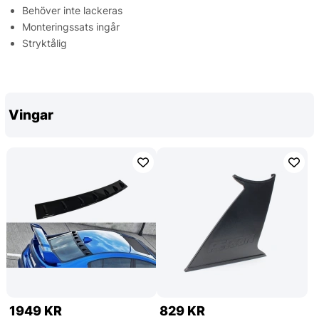
Behöver inte lackeras
Monteringssats ingår
Stryktålig
Vingar
1949 KR
829 KR