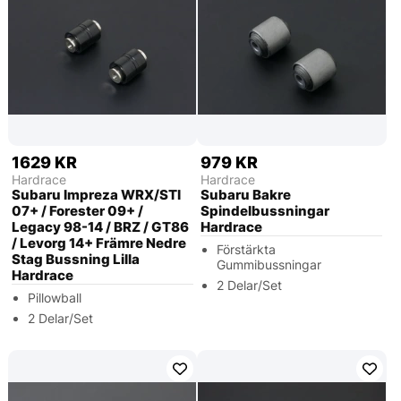
1629 KR
979 KR
Hardrace
Hardrace
Subaru Impreza WRX/STI
Subaru Bakre
07+ / Forester 09+ /
Spindelbussningar
Legacy 98-14 / BRZ / GT86
Hardrace
/ Levorg 14+ Främre Nedre
Förstärkta
Stag Bussning Lilla
Gummibussningar
Hardrace
2 Delar/Set
Pillowball
2 Delar/Set