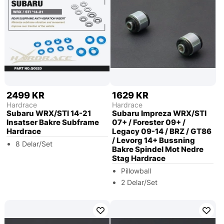
2499 KR
1629 KR
Hardrace
Hardrace
Subaru WRX/STI 14-21
Subaru Impreza WRX/STI
Insatser Bakre Subframe
07+ / Forester 09+ /
Hardrace
Legacy 09-14 / BRZ / GT86
/ Levorg 14+ Bussning
8 Delar/Set
Bakre Spindel Mot Nedre
Stag Hardrace
Pillowball
2 Delar/Set