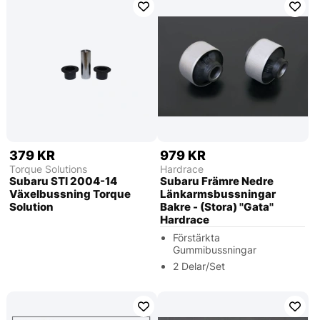
379 KR
979 KR
Torque Solutions
Hardrace
Subaru STI 2004-14
Subaru Främre Nedre
Växelbussning Torque
Länkarmsbussningar
Solution
Bakre - (Stora) ''Gata''
Hardrace
Förstärkta
Gummibussningar
2 Delar/Set