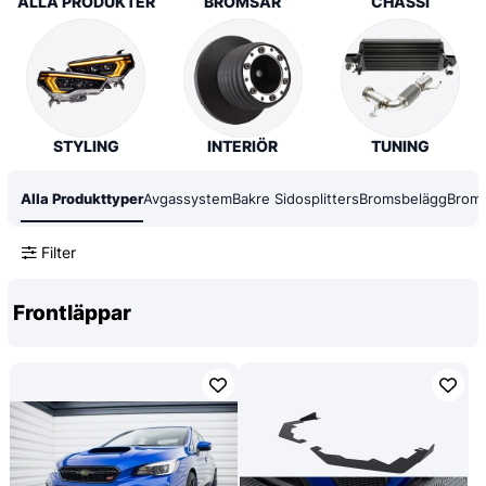
ALLA PRODUKTER
BROMSAR
CHASSI
STYLING
INTERIÖR
TUNING
Alla Produkttyper
Avgassystem
Bakre Sidosplitters
Bromsbelägg
Broms
Filter
Frontläppar