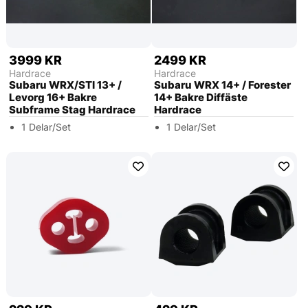
3999 KR
2499 KR
Hardrace
Hardrace
Subaru WRX/STI 13+ /
Subaru WRX 14+ / Forester
Levorg 16+ Bakre
14+ Bakre Diffäste
Subframe Stag Hardrace
Hardrace
1 Delar/Set
1 Delar/Set