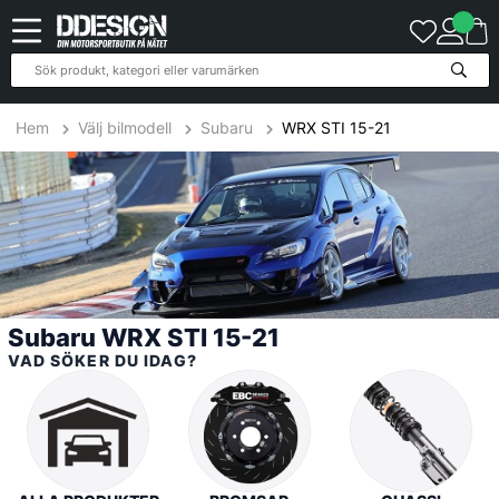
557
Produkter
Hem
Välj bilmodell
Subaru
WRX STI 15-21
Subaru WRX STI 15-21
VAD SÖKER DU IDAG?