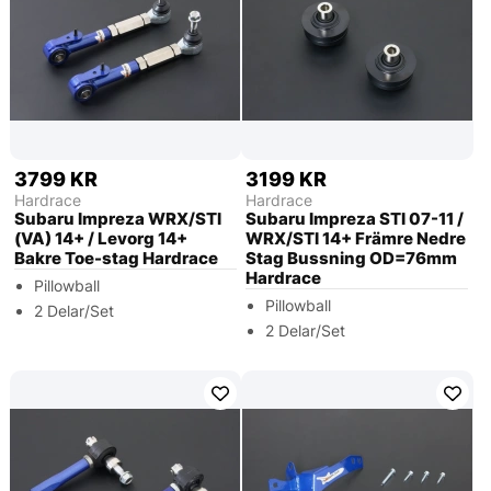
3799 KR
3199 KR
Hardrace
Hardrace
Subaru Impreza WRX/STI
Subaru Impreza STI 07-11 /
(VA) 14+ / Levorg 14+
WRX/STI 14+ Främre Nedre
Bakre Toe-stag Hardrace
Stag Bussning OD=76mm
Hardrace
Pillowball
Pillowball
2 Delar/Set
2 Delar/Set