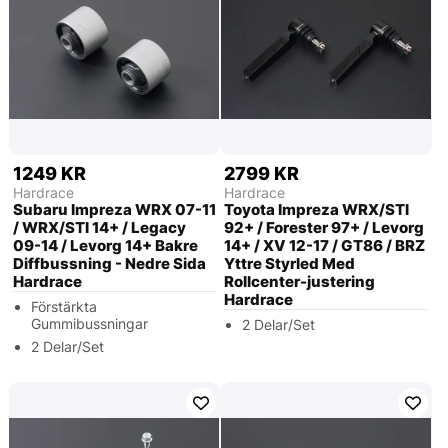
1249 KR
2799 KR
Hardrace
Hardrace
Subaru Impreza WRX 07-11
Toyota Impreza WRX/STI
/ WRX/STI 14+ / Legacy
92+ / Forester 97+ / Levorg
09-14 / Levorg 14+ Bakre
14+ / XV 12-17 / GT86 / BRZ
Diffbussning - Nedre Sida
Yttre Styrled Med
Hardrace
Rollcenter-justering
Hardrace
Förstärkta
Gummibussningar
2 Delar/Set
2 Delar/Set