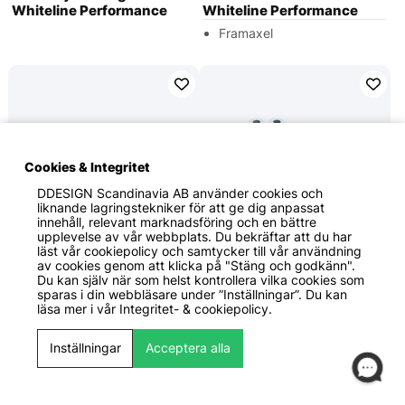
Whiteline Performance
Whiteline Performance
Framaxel
Cookies & Integritet
DDESIGN Scandinavia AB
använder cookies och
liknande lagringstekniker för att ge dig anpassat
innehåll, relevant marknadsföring och en bättre
upplevelse av vår webbplats. Du bekräftar att du har
läst vår cookiepolicy och samtycker till vår användning
av cookies genom att klicka på "Stäng och godkänn".
829 KR
929 KR
Du kan själv när som helst kontrollera vilka cookies som
Whiteline Performance
Whiteline Performance
sparas i din webbläsare under ”Inställningar”. Du kan
Subaru WRX Hatch 2008+
Subaru Impreza / WRX /
läsa mer i vår
Integritet- & cookiepolicy.
/ STI 2008-2009 Positive
STI 2008+ Positive Power-
Shift-kit till Växellåda
kit till Differentialfästen
Inställningar
Acceptera alla
Whiteline Performance
Whiteline Performance