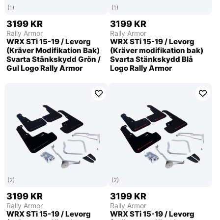
(1)
(1)
3199 KR
3199 KR
Rally Armor
Rally Armor
WRX STi 15-19 / Levorg
WRX STi 15-19 / Levorg
(Kräver Modifikation Bak)
(Kräver modifikation bak)
Svarta Stänkskydd Grön /
Svarta Stänkskydd Blå
Gul Logo Rally Armor
Logo Rally Armor
(2)
(2)
3199 KR
3199 KR
Rally Armor
Rally Armor
WRX STi 15-19 / Levorg
WRX STi 15-19 / Levorg