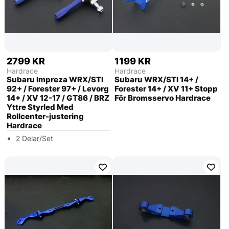
2799 KR
1199 KR
Hardrace
Hardrace
Subaru Impreza WRX/STI
Subaru WRX/STI 14+ /
92+ / Forester 97+ / Levorg
Forester 14+ / XV 11+ Stopp
14+ / XV 12-17 / GT86 / BRZ
För Bromsservo Hardrace
Yttre Styrled Med
Rollcenter-justering
Hardrace
2 Delar/Set