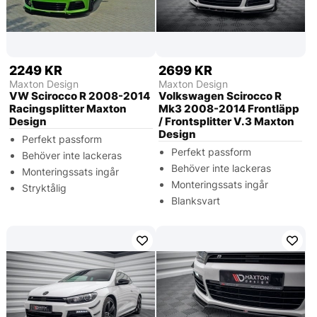
2249 KR
2699 KR
Maxton Design
Maxton Design
VW Scirocco R 2008-2014
Volkswagen Scirocco R
Racingsplitter Maxton
Mk3 2008-2014 Frontläpp
Design
/ Frontsplitter V.3 Maxton
Design
Perfekt passform
Perfekt passform
Behöver inte lackeras
Behöver inte lackeras
Monteringssats ingår
Monteringssats ingår
Stryktålig
Blanksvart