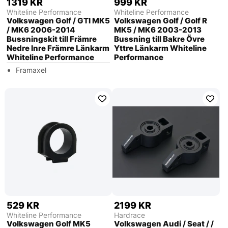
1319 KR
999 KR
Whiteline Performance
Whiteline Performance
Volkswagen Golf / GTI MK5
Volkswagen Golf / Golf R
/ MK6 2006-2014
MK5 / MK6 2003-2013
Bussningskit till Främre
Bussning till Bakre Övre
Nedre Inre Främre Länkarm
Yttre Länkarm Whiteline
Whiteline Performance
Performance
Framaxel
529 KR
2199 KR
Whiteline Performance
Hardrace
Volkswagen Golf MK5
Volkswagen Audi / Seat / /