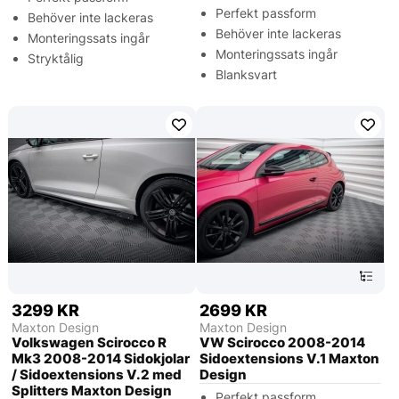
Perfekt passform
Behöver inte lackeras
Behöver inte lackeras
Monteringssats ingår
Monteringssats ingår
Stryktålig
Blanksvart
3299 KR
2699 KR
Maxton Design
Maxton Design
Volkswagen Scirocco R
VW Scirocco 2008-2014
Mk3 2008-2014 Sidokjolar
Sidoextensions V.1 Maxton
/ Sidoextensions V.2 med
Design
Splitters Maxton Design
Perfekt passform