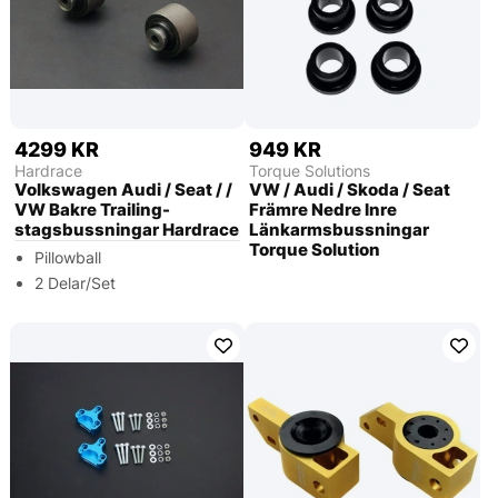
4299 KR
949 KR
Hardrace
Torque Solutions
Volkswagen Audi / Seat / /
VW / Audi / Skoda / Seat
VW Bakre Trailing-
Främre Nedre Inre
stagsbussningar Hardrace
Länkarmsbussningar
Torque Solution
Pillowball
2 Delar/Set