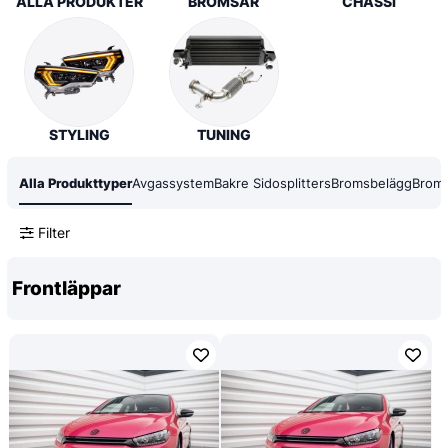
ALLA PRODUKTER
BROMSAR
CHASSI
STYLING
TUNING
Alla Produkttyper
Avgassystem
Bakre Sidosplitters
Bromsbelägg
Broms
Filter
Frontläppar