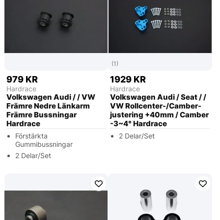
(1)
979 KR
1929 KR
Hardrace
Hardrace
Volkswagen Audi / / VW
Volkswagen Audi / Seat / /
Främre Nedre Länkarm
VW Rollcenter-/Camber-
Främre Bussningar
justering +40mm / Camber
Hardrace
-3~4° Hardrace
Förstärkta
2 Delar/Set
Gummibussningar
2 Delar/Set