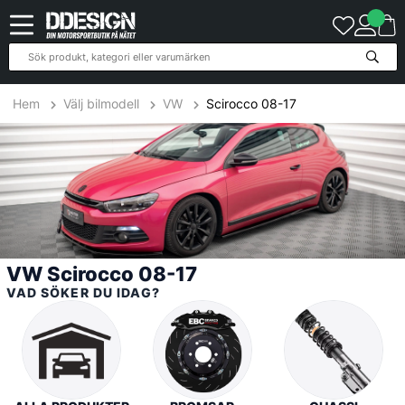
246
Produkter
Hem
Välj bilmodell
VW
Scirocco 08-17
VW Scirocco 08-17
VAD SÖKER DU IDAG?