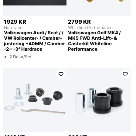
1929 KR
2799 KR
Hardrace
Whiteline Performance
Volkswagen Audi / Seat / /
Volkswagen Golf MK4 /
VW Rollcenter- / Camber-
MK5 FWD Anti-Lift- &
justering +40MM / Camber
Casterkit Whiteline
-2~ -3° Hardrace
Performance
2 Delar/Set