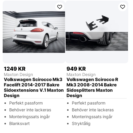
1249 KR
949 KR
Maxton Design
Maxton Design
Volkswagen Scirocco Mk3
Volkswagen Scirocco R
Facelift 2014-2017 Bakre
Mk3 2008-2014 Bakre
Sidoextensions V.1 Maxton
Sidosplitters Maxton
Design
Design
Perfekt passform
Perfekt passform
Behöver inte lackeras
Behöver inte lackeras
Monteringssats ingår
Monteringssats ingår
Blanksvart
Stryktålig