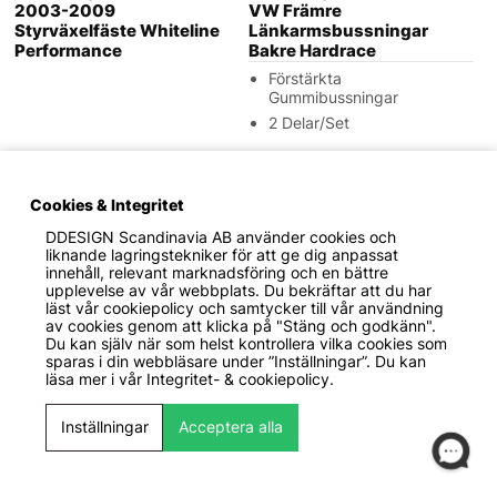
2003-2009
VW Främre
Styrväxelfäste Whiteline
Länkarmsbussningar
Performance
Bakre Hardrace
Förstärkta
Gummibussningar
2 Delar/Set
Cookies & Integritet
DDESIGN Scandinavia AB
använder cookies och
liknande lagringstekniker för att ge dig anpassat
innehåll, relevant marknadsföring och en bättre
upplevelse av vår webbplats. Du bekräftar att du har
läst vår cookiepolicy och samtycker till vår användning
av cookies genom att klicka på "Stäng och godkänn".
Du kan själv när som helst kontrollera vilka cookies som
sparas i din webbläsare under ”Inställningar”. Du kan
läsa mer i vår
Integritet- & cookiepolicy.
1829 KR
1149 KR
Inställningar
Acceptera alla
Hardrace
Hardrace
Volkswagen Audi / Seat / /
Volkswagen VAG 04+
VW Bakre Trailing-
Korrigeringsspacer +15mm
stagsbussning Hardrace
Hardrace