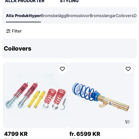
ALLA PRODUKTER
STYLING
Alla Produkttyper
Bromsbelägg
Bromsskivor
Bromsslangar
Coilovers
Dif
Filter
Coilovers
4799 KR
fr. 6599 KR