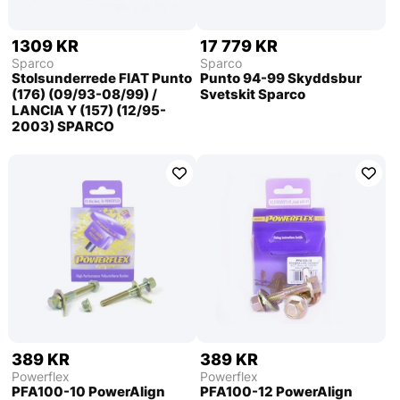
1309 KR
17 779 KR
Sparco
Sparco
Stolsunderrede FIAT Punto
Punto 94-99 Skyddsbur
(176) (09/93-08/99) /
Svetskit Sparco
LANCIA Y (157) (12/95-
2003) SPARCO
389 KR
389 KR
Powerflex
Powerflex
PFA100-10 PowerAlign
PFA100-12 PowerAlign