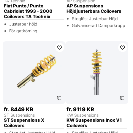
TA Technix
AP Suspension
Fiat Punto / Punto
AP Suspensions
Cabriolet 1993 - 2000
Höjdjusterbara Coilovers
Coilovers TA Technix
Steglöst Justerbar Höjd
Justerbar höjd
Galvaniserad Dämparkropp
För gatkörning
fr. 8449 KR
fr. 9119 KR
ST Suspensions
KW Suspensions
ST Suspensions X
KW Suspensions Inox V1
Coilovers
Coilovers
Steglöst Justerbar Höjd
Steglöst Justerbar Höjd