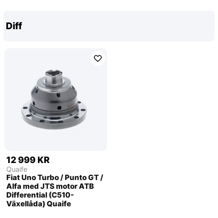
Diff
12 999 KR
Quaife
Fiat Uno Turbo / Punto GT /
Alfa med JTS motor ATB
Differential (C510-
Växellåda) Quaife