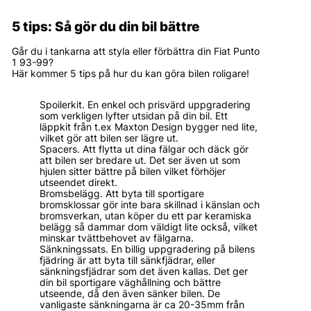
5 tips: Så gör du din bil bättre
Går du i tankarna att styla eller förbättra din Fiat Punto
1 93-99?
Här kommer 5 tips på hur du kan göra bilen roligare!
Spoilerkit. En enkel och prisvärd uppgradering
som verkligen lyfter utsidan på din bil. Ett
läppkit från t.ex Maxton Design bygger ned lite,
vilket gör att bilen ser lägre ut.
Spacers. Att flytta ut dina fälgar och däck gör
att bilen ser bredare ut. Det ser även ut som
hjulen sitter bättre på bilen vilket förhöjer
utseendet direkt.
Bromsbelägg. Att byta till sportigare
bromsklossar gör inte bara skillnad i känslan och
bromsverkan, utan köper du ett par keramiska
belägg så dammar dom väldigt lite också, vilket
minskar tvättbehovet av fälgarna.
Sänkningssats. En billig uppgradering på bilens
fjädring är att byta till sänkfjädrar, eller
sänkningsfjädrar som det även kallas. Det ger
din bil sportigare väghållning och bättre
utseende, då den även sänker bilen. De
vanligaste sänkningarna är ca 20-35mm från