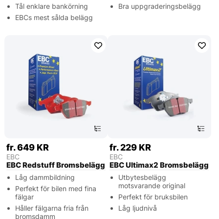
Tål enklare bankörning
Bra uppgraderingsbelägg
EBCs mest sålda belägg
fr. 649 KR
fr. 229 KR
EBC
EBC
EBC Redstuff Bromsbelägg
EBC Ultimax2 Bromsbelägg
Låg dammbildning
Utbytesbelägg
motsvarande original
Perfekt för bilen med fina
fälgar
Perfekt för bruksbilen
Håller fälgarna fria från
Låg ljudnivå
bromsdamm