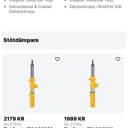
Galvaniserad & Coatad
Dämparkropp i Rostfritt Stål
Dämparkropp
Stötdämpare
2179 KR
1989 KR
BILSTEIN
BILSTEIN