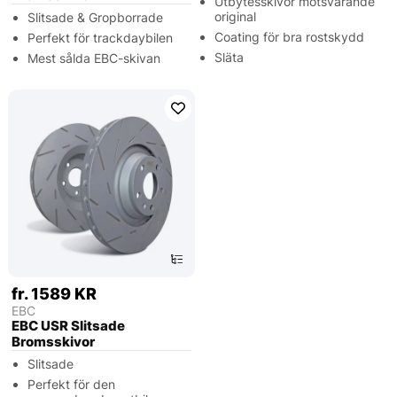
Utbytesskivor motsvarande
original
Slitsade & Gropborrade
Coating för bra rostskydd
Perfekt för trackdaybilen
Släta
Mest sålda EBC-skivan
fr. 1589 KR
EBC
EBC USR Slitsade
Bromsskivor
Slitsade
Perfekt för den