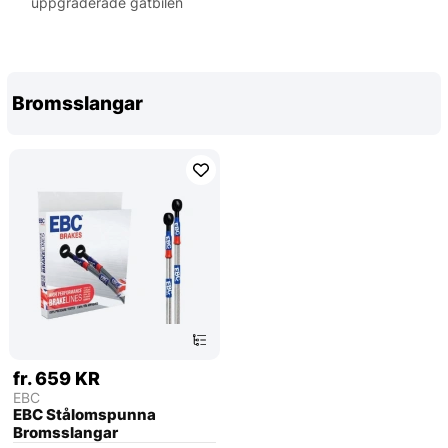
uppgraderade gatbilen
Bromsslangar
fr. 659 KR
EBC
EBC Stålomspunna
Bromsslangar