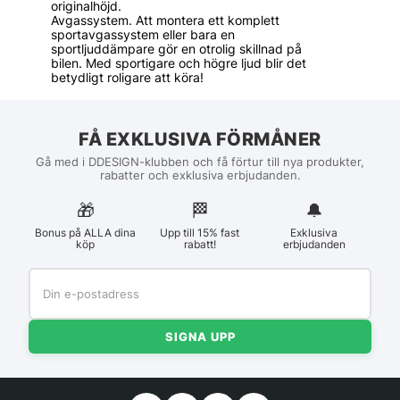
originalhöjd.
Avgassystem. Att montera ett komplett
sportavgassystem eller bara en
sportljuddämpare gör en otrolig skillnad på
bilen. Med sportigare och högre ljud blir det
betydligt roligare att köra!
FÅ EXKLUSIVA FÖRMÅNER
Gå med i DDESIGN-klubben och få förtur till nya produkter,
rabatter och exklusiva erbjudanden.
🎁
🏁︎
🔔
Bonus på ALLA dina
Upp till 15% fast
Exklusiva
köp
rabatt!
erbjudanden
SIGNA UPP