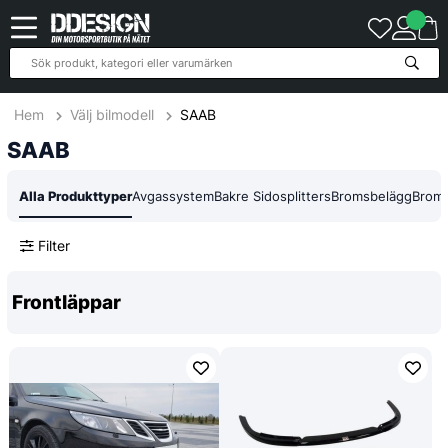
514
Produkter
Hem
Välj bilmodell
SAAB
SAAB
Alla Produkttyper
Avgassystem
Bakre Sidosplitters
Bromsbelägg
Broms
Filter
Frontläppar