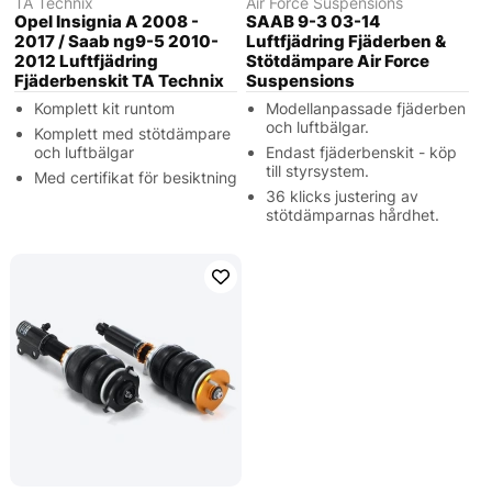
TA Technix
Air Force Suspensions
Opel Insignia A 2008 -
SAAB 9-3 03-14
2017 / Saab ng9-5 2010-
Luftfjädring Fjäderben &
2012 Luftfjädring
Stötdämpare Air Force
Fjäderbenskit TA Technix
Suspensions
Komplett kit runtom
Modellanpassade fjäderben
och luftbälgar.
Komplett med stötdämpare
och luftbälgar
Endast fjäderbenskit - köp
till styrsystem.
Med certifikat för besiktning
36 klicks justering av
stötdämparnas hårdhet.