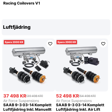
Racing Coilovers V1
Luftfjädring
2000
2000
37 498 KR
52 498 KR
(39 498 KR)
(54 498 KR)
Air Force Suspensions
Air Force Suspensions
SAAB 9-3 03-14 Komplett
SAAB 9-3 03-14 Komplett
Luftfjädring Inkl. Manuellt
Luftfjädring Inkl. Air Lift