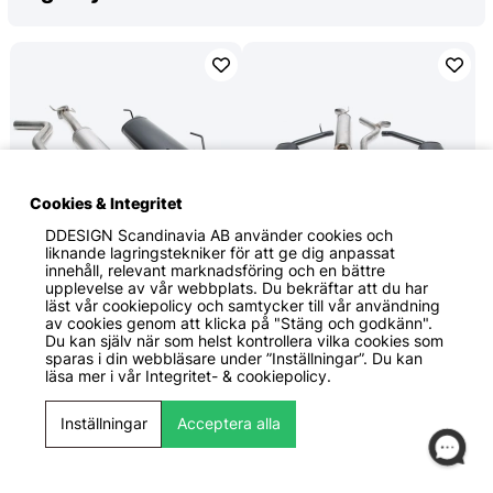
Cookies & Integritet
DDESIGN Scandinavia AB
använder cookies och
liknande lagringstekniker för att ge dig anpassat
innehåll, relevant marknadsföring och en bättre
upplevelse av vår webbplats. Du bekräftar att du har
8299 KR
12 499 KR
läst vår cookiepolicy och samtycker till vår användning
TA Technix
TA Technix
av cookies genom att klicka på "Stäng och godkänn".
Saab 9-5 YS3E 1998-2003
Saab 9-5 YS3E 1998-2005
Du kan själv när som helst kontrollera vilka cookies som
Sportavgassytem Catback
Duplex Sportavgassystem
sparas i din webbläsare under ”Inställningar”. Du kan
TA Technix
TA Technix
läsa mer i vår
Integritet- & cookiepolicy.
Rostfritt stål
Rostfritt stål
Inställningar
Acceptera alla
Modellanpassat
Modellanpassat
sportsystem
sportsystem