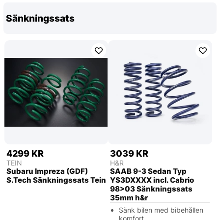
Sänkningssats
4299 KR
3039 KR
TEIN
H&R
Subaru Impreza (GDF)
SAAB 9-3 Sedan Typ
S.Tech Sänkningssats Tein
YS3DXXXX incl. Cabrio
98>03 Sänkningssats
35mm h&r
Sänk bilen med bibehållen
komfort.