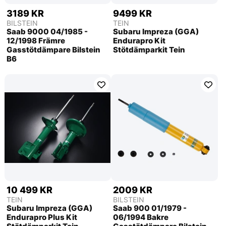
3189 KR
9499 KR
BILSTEIN
TEIN
Saab 9000 04/1985 -
Subaru Impreza (GGA)
12/1998 Främre
Endurapro Kit
Gasstötdämpare Bilstein
Stötdämparkit Tein
B6
10 499 KR
2009 KR
TEIN
BILSTEIN
Subaru Impreza (GGA)
Saab 900 01/1979 -
Endurapro Plus Kit
06/1994 Bakre