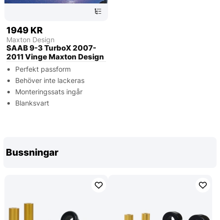
1949 KR
Maxton Design
SAAB 9-3 TurboX 2007-
2011 Vinge Maxton Design
Perfekt passform
Behöver inte lackeras
Monteringssats ingår
Blanksvart
Bussningar