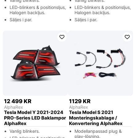
Vanlig blinkers.
Vanlig blinkers.
LED-blinkers & positionsljus,
LED-blinkers & positionsljus,
Halogen backljus.
Halogen backljus.
Säljes i par.
Säljes i par.
12 499 KR
1129 KR
AlphaRex
AlphaRex
Tesla Model Y 2021-2024
Tesla Model S 2021
PRO-Series LED Baklampor
Monteringskablage /
AlphaRex
Konvertering AlphaRex
Vanlig blinkers.
Modellanpassad plug &
play-lösning.