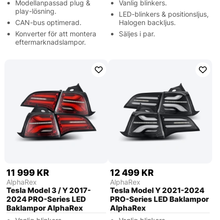
Modellanpassad plug &
Vanlig blinkers.
play-lösning.
LED-blinkers & positionsljus,
CAN-bus optimerad.
Halogen backljus.
Konverter för att montera
Säljes i par.
eftermarknadslampor.
11 999 KR
12 499 KR
AlphaRex
AlphaRex
Tesla Model 3 / Y 2017-
Tesla Model Y 2021-2024
2024 PRO-Series LED
PRO-Series LED Baklampor
Baklampor AlphaRex
AlphaRex