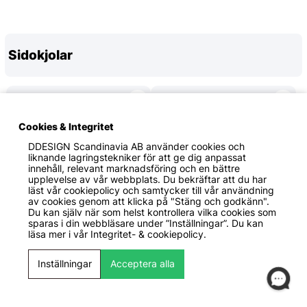
Sidokjolar
Cookies & Integritet
DDESIGN Scandinavia AB
använder cookies och
liknande lagringstekniker för att ge dig anpassat
innehåll, relevant marknadsföring och en bättre
upplevelse av vår webbplats. Du bekräftar att du har
läst vår cookiepolicy och samtycker till vår användning
av cookies genom att klicka på "Stäng och godkänn".
Du kan själv när som helst kontrollera vilka cookies som
sparas i din webbläsare under ”Inställningar”. Du kan
läsa mer i vår
Integritet- & cookiepolicy.
2699 KR
2699 KR
Maxton Design
Maxton Design
Inställningar
Acceptera alla
Tesla Model 3 2017+
Tesla Model 3 2017+
Sidoextensions V.1 Maxton
Sidoextensions V.2
Design
Maxton Design