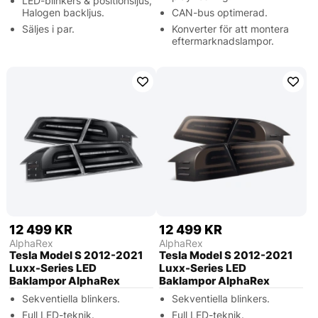
LED-blinkers & positionsljus,
Halogen backljus.
CAN-bus optimerad.
Säljes i par.
Konverter för att montera
eftermarknadslampor.
12 499 KR
12 499 KR
AlphaRex
AlphaRex
Tesla Model S 2012-2021
Tesla Model S 2012-2021
Luxx-Series LED
Luxx-Series LED
Baklampor AlphaRex
Baklampor AlphaRex
Sekventiella blinkers.
Sekventiella blinkers.
Full LED-teknik.
Full LED-teknik.