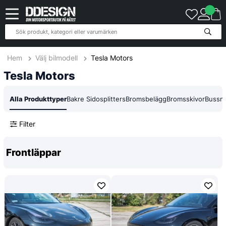
258
Produkter
Hem
Välj bilmodell
Tesla Motors
Tesla Motors
Alla Produkttyper
Bakre Sidosplitters
Bromsbelägg
Bromsskivor
Bussni
Filter
Frontläppar