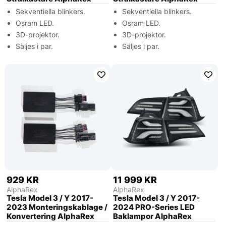
Sekventiella blinkers.
Sekventiella blinkers.
Osram LED.
Osram LED.
3D-projektor.
3D-projektor.
Säljes i par.
Säljes i par.
929 KR
11 999 KR
AlphaRex
AlphaRex
Tesla Model 3 / Y 2017-
Tesla Model 3 / Y 2017-
2023 Monteringskablage /
2024 PRO-Series LED
Konvertering AlphaRex
Baklampor AlphaRex