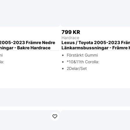
799 KR
Hardrace
 2005-2023 Främre Nedre
Lexus / Toyota 2005-2023 Frä
ingar - Bakre Hardrace
Länkarmsbussningar - Främre 
mi
Förstärkt Gummi
la:
*10&11th Corolla:
2Delar/Set