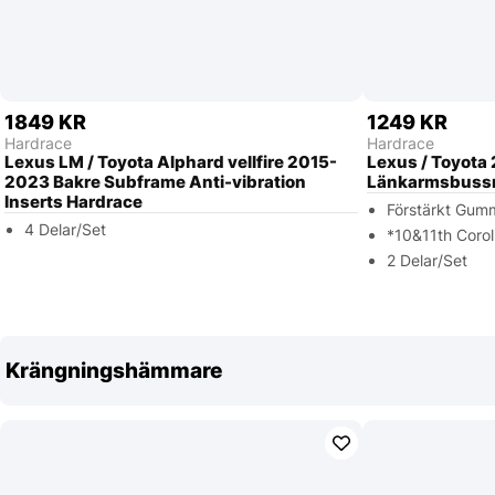
1849 KR
1249 KR
Hardrace
Hardrace
Lexus LM / Toyota Alphard vellfire 2015-
Lexus / Toyota
2023 Bakre Subframe Anti-vibration
Länkarmsbussn
Inserts Hardrace
Förstärkt Gum
4 Delar/Set
*10&11th Corol
2 Delar/Set
Krängningshämmare