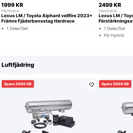
1999 KR
2499 KR
Hardrace
Hardrace
Lexus LM / Toyota Alphard vellfire 2023+
Lexus LM / Toyo
Främre Fjäderbensstag Hardrace
Förstärkningss
1 Delar/Set
1 Delar/Set
För Hybrid
Luftfjädring
2000
2000