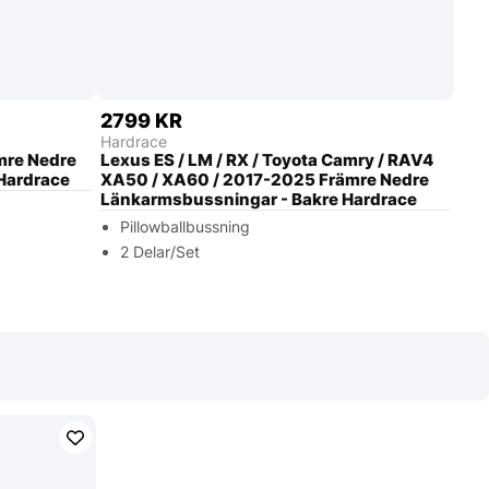
2799 KR
Hardrace
mre Nedre
Lexus ES / LM / RX / Toyota Camry / RAV4
Hardrace
XA50 / XA60 / 2017-2025 Främre Nedre
Länkarmsbussningar - Bakre Hardrace
Pillowballbussning
2 Delar/Set