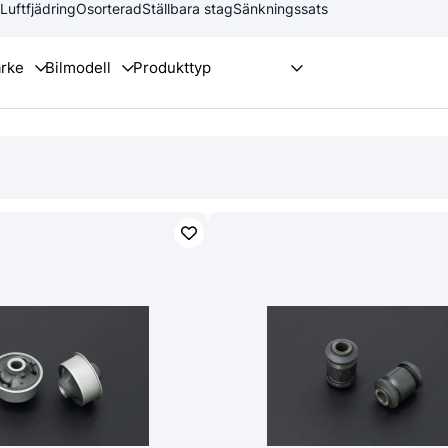
Luftfjädring
Osorterad
Ställbara stag
Sänkningssats