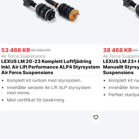
53 468 KR
38 468 KR
(55 468 KR)
(40
Air Force Suspensions
Air Force Suspens
LEXUS LM 20-23 Komplett Luftfjädring
LEXUS LM 23+ Ko
Inkl. Air Lift Performance ALP4 Styrsystem
Manuellt Styrs
Air Force Suspensions
Suspensions
Komplett kit runtom med styrsystem.
Komplett kit r
Innehåller senaste Air Lift ALP styrsystem
Innehåller Air
med minne.
Perfekt startpa
Med certifikat för besiktning.