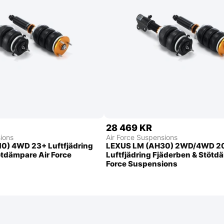
28 469 KR
ions
Air Force Suspensions
0) 4WD 23+ Luftfjädring
LEXUS LM (AH30) 2WD/4WD 2
ötdämpare Air Force
Luftfjädring Fjäderben & Stötd
Force Suspensions