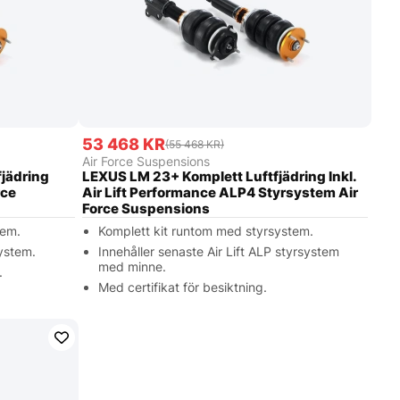
53 468 KR
(55 468 KR)
Air Force Suspensions
jädring
LEXUS LM 23+ Komplett Luftfjädring Inkl.
rce
Air Lift Performance ALP4 Styrsystem Air
Force Suspensions
tem.
Komplett kit runtom med styrsystem.
system.
Innehåller senaste Air Lift ALP styrsystem
med minne.
.
Med certifikat för besiktning.