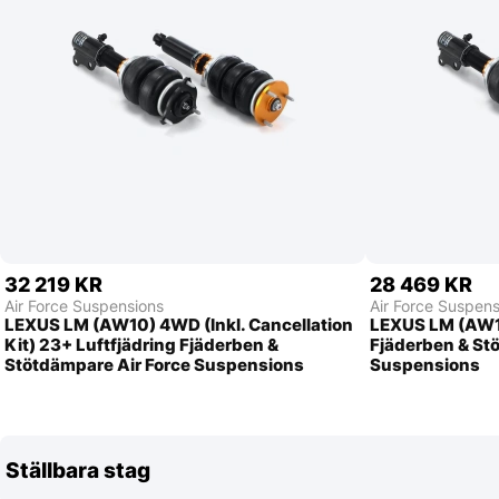
32 219 KR
28 469 KR
Air Force Suspensions
Air Force Suspens
LEXUS LM (AW10) 4WD (Inkl. Cancellation
LEXUS LM (AW1
Kit) 23+ Luftfjädring Fjäderben &
Fjäderben & St
Stötdämpare Air Force Suspensions
Suspensions
Ställbara stag