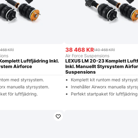
38 468 KR
 468 KR)
(40 468 KR)
ions
Air Force Suspensions
mplett Luftfjädring Inkl.
LEXUS LM 20-23 Komplett Luftf
ystem Airforce
Inkl. Manuellt Styrsystem Airfo
Suspensions
untom med styrsystem.
Komplett kit runtom med styrsys
worx manuella styrsystem.
Innehåller Airworx manuella styr
ket för luftfjädring.
Perfekt startpaket för luftfjädring