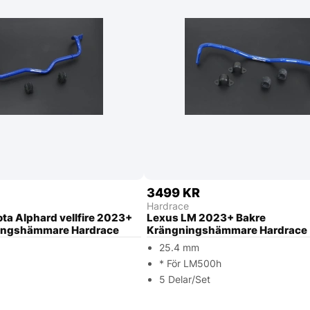
3499 KR
Hardrace
ta Alphard vellfire 2023+
Lexus LM 2023+ Bakre
ingshämmare Hardrace
Krängningshämmare Hardrace
25.4 mm
* För LM500h
5 Delar/Set