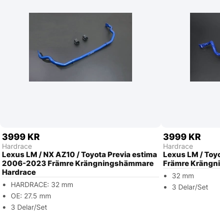
3999 KR
3999 KR
Hardrace
Hardrace
Lexus LM / NX AZ10 / Toyota Previa estima
Lexus LM / Toyo
2006-2023 Främre Krängningshämmare
Främre Krängn
Hardrace
32 mm
HARDRACE: 32 mm
3 Delar/Set
OE: 27.5 mm
3 Delar/Set