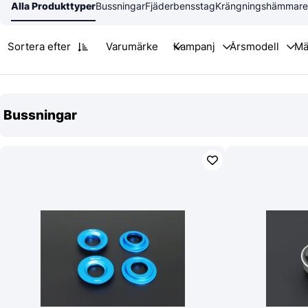
Alla Produkttyper
Bussningar
Fjäderbensstag
Krängningshämmare
Sortera efter
Varumärke
Bussningar