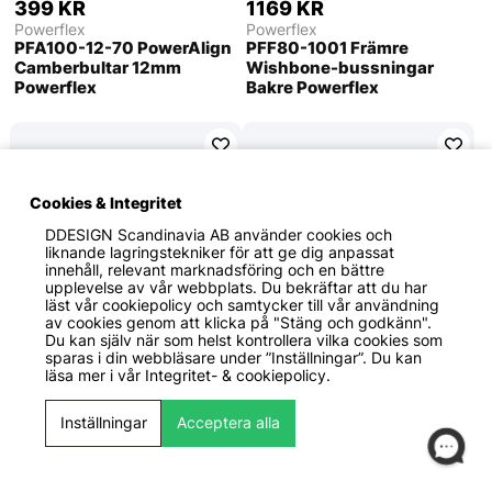
399 KR
1169 KR
Powerflex
Powerflex
PFA100-12-70 PowerAlign
PFF80-1001 Främre
Camberbultar 12mm
Wishbone-bussningar
Powerflex
Bakre Powerflex
Cookies & Integritet
DDESIGN Scandinavia AB
använder cookies och
liknande lagringstekniker för att ge dig anpassat
innehåll, relevant marknadsföring och en bättre
upplevelse av vår webbplats. Du bekräftar att du har
läst vår cookiepolicy och samtycker till vår användning
av cookies genom att klicka på "Stäng och godkänn".
Du kan själv när som helst kontrollera vilka cookies som
sparas i din webbläsare under ”Inställningar”. Du kan
1289 KR
1129 KR
läsa mer i vår
Integritet- & cookiepolicy.
Powerflex
Powerflex
PFF80-1001BLK Främre
PFF80-1002 Främre
Inställningar
Acceptera alla
Wishbone-bussningar
Wishbone-bussningar
Bakre Black Series
Främre Powerflex
Powerflex