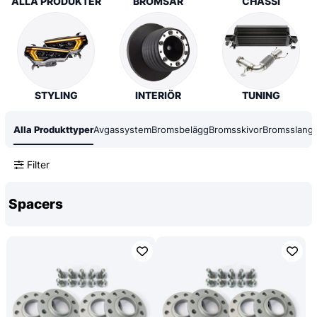
ALLA PRODUKTER
BROMSAR
CHASSI
STYLING
INTERIÖR
TUNING
Alla Produkttyper
Avgassystem
Bromsbelägg
Bromsskivor
Bromsslanga
Filter
Spacers