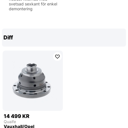
svetsad sexkant för enkel
demontering
Diff
14 499 KR
Quaife
Vauxhall/Opel