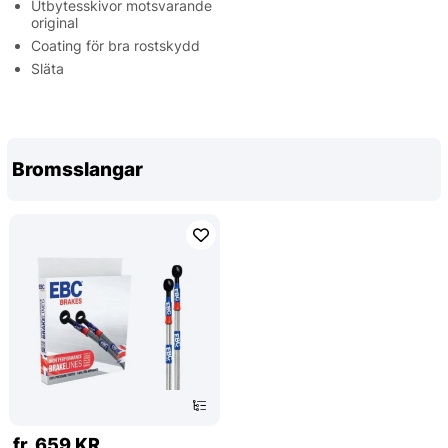
Utbytesskivor motsvarande
original
Coating för bra rostskydd
Släta
Bromsslangar
fr. 659 KR