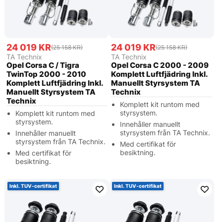
24 019 KR
24 019 KR
(25 158 KR)
(25 158 KR)
TA Technix
TA Technix
Opel Corsa C / Tigra
Opel Corsa C 2000 - 2009
TwinTop 2000 - 2010
Komplett Luftfjädring Inkl.
Komplett Luftfjädring Inkl.
Manuellt Styrsystem TA
Manuellt Styrsystem TA
Technix
Technix
Komplett kit runtom med
styrsystem.
Komplett kit runtom med
styrsystem.
Innehåller manuellt
styrsystem från TA Technix.
Innehåller manuellt
styrsystem från TA Technix.
Med certifikat för
besiktning.
Med certifikat för
besiktning.
Inkl. TUV-certifikat
Inkl. TUV-certifikat