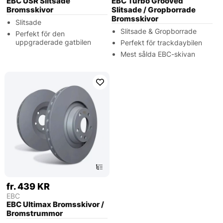
EBC USR Slitsade
EBC Turbo Grooved
Bromsskivor
Slitsade / Gropborrade
Bromsskivor
Slitsade
Slitsade & Gropborrade
Perfekt för den
uppgraderade gatbilen
Perfekt för trackdaybilen
Mest sålda EBC-skivan
fr. 439 KR
EBC
EBC Ultimax Bromsskivor /
Bromstrummor