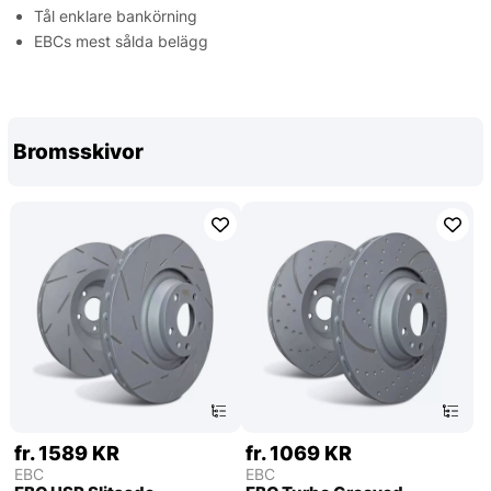
Tål enklare bankörning
EBCs mest sålda belägg
Bromsskivor
fr. 1589 KR
fr. 1069 KR
EBC
EBC