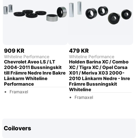
909 KR
479 KR
Whiteline Performance
Whiteline Performance
Chevrolet Aveo LS / LT
Holden Barina XC / Combo
2004-2011 Bussningskit
XC / Tigra XC / Opel Corsa
till Främre Nedre Inre Bakre
X01 / Meriva X03 2000-
Länkarm Whiteline
2010 Länkarm Nedre - Inre
Performance
Främre Bussningskit
Whiteline
Framaxel
Framaxel
Coilovers