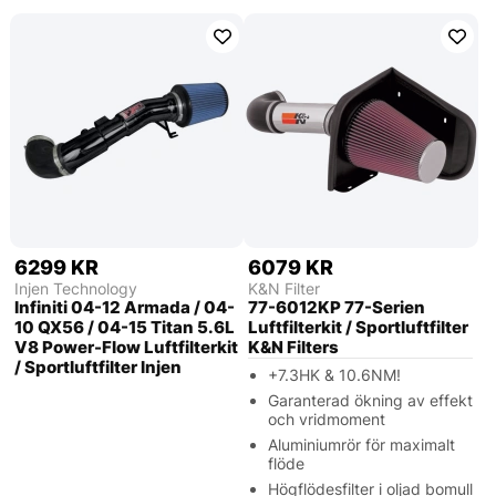
6299 KR
6079 KR
Injen Technology
K&N Filter
Infiniti 04-12 Armada / 04-
77-6012KP 77-Serien
10 QX56 / 04-15 Titan 5.6L
Luftfilterkit / Sportluftfilter
V8 Power-Flow Luftfilterkit
K&N Filters
/ Sportluftfilter Injen
+7.3HK & 10.6NM!
Garanterad ökning av effekt
och vridmoment
Aluminiumrör för maximalt
flöde
Högflödesfilter i oljad bomull