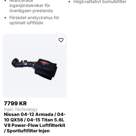
Avancerade
Högkvalitativt bomullsfilter
ingenjörstekniker för
överlägsen prestanda
Förslutet enstyckshus för
optimalt luftflöde
7799 KR
Injen Technology
Nissan 04-12 Armada / 04-
10 QX56 / 04-15 Titan 5.6L
V8 Power-Flow Luftfilterkit
/ Sportluftfilter Injen