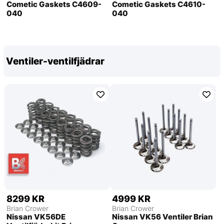
Cometic Gaskets C4609-
Cometic Gaskets C4610-
040
040
Ventiler-ventilfjädrar
8299 KR
4999 KR
Brian Crower
Brian Crower
Nissan VK56DE
Nissan VK56 Ventiler Brian