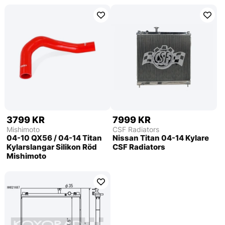
3799 KR
7999 KR
Mishimoto
CSF Radiators
04-10 QX56 / 04-14 Titan
Nissan Titan 04-14 Kylare
Kylarslangar Silikon Röd
CSF Radiators
Mishimoto