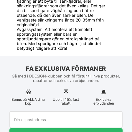
fjädring är att byta till sänkfjädrar, eller
sänkningsfjädrar som det även kallas. Det ger
din bil sportigare väghållning och bättre
utseende, då den även sänker bilen. De
vanligaste sänkningarna är ca 20-35mm från
originalhöjd.
Avgassystem. Att montera ett komplett
sportavgassystem eller bara en
sportljuddämpare gör en otrolig skillnad på
bilen. Med sportigare och högre ljud blir det
betydligt roligare att köra!
FÅ EXKLUSIVA FÖRMÅNER
Gå med i DDESIGN-klubben och få förtur till nya produkter,
rabatter och exklusiva erbjudanden.
🎁
🏁︎
🔔
Bonus på ALLA dina
Upp till 15% fast
Exklusiva
köp
rabatt!
erbjudanden