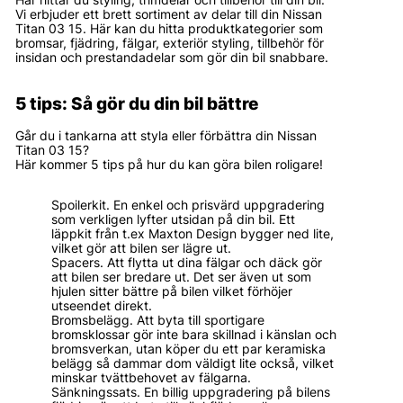
Vi erbjuder ett brett sortiment av delar till din Nissan
Titan 03 15. Här kan du hitta produktkategorier som
bromsar, fjädring, fälgar, exteriör styling, tillbehör för
insidan och prestandadelar som gör din bil snabbare.
5 tips: Så gör du din bil bättre
Går du i tankarna att styla eller förbättra din Nissan
Titan 03 15?
Här kommer 5 tips på hur du kan göra bilen roligare!
Spoilerkit. En enkel och prisvärd uppgradering
som verkligen lyfter utsidan på din bil. Ett
läppkit från t.ex Maxton Design bygger ned lite,
vilket gör att bilen ser lägre ut.
Spacers. Att flytta ut dina fälgar och däck gör
att bilen ser bredare ut. Det ser även ut som
hjulen sitter bättre på bilen vilket förhöjer
utseendet direkt.
Bromsbelägg. Att byta till sportigare
bromsklossar gör inte bara skillnad i känslan och
bromsverkan, utan köper du ett par keramiska
belägg så dammar dom väldigt lite också, vilket
minskar tvättbehovet av fälgarna.
Sänkningssats. En billig uppgradering på bilens