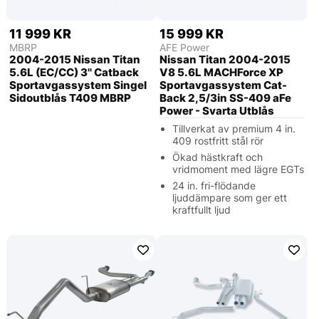
11 999 KR
15 999 KR
MBRP
AFE Power
2004-2015 Nissan Titan
Nissan Titan 2004-2015
5.6L (EC/CC) 3'' Catback
V8 5.6L MACHForce XP
Sportavgassystem Singel
Sportavgassystem Cat-
Sidoutblås T409 MBRP
Back 2,5/3in SS-409 aFe
Power - Svarta Utblås
Tillverkat av premium 4 in.
409 rostfritt stål rör
Ökad hästkraft och
vridmoment med lägre EGTs
24 in. fri-flödande
ljuddämpare som ger ett
kraftfullt ljud