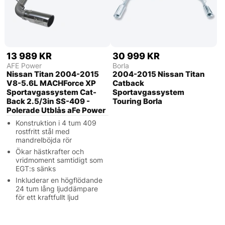
13 989 KR
30 999 KR
AFE Power
Borla
Nissan Titan 2004-2015
2004-2015 Nissan Titan
V8-5.6L MACHForce XP
Catback
Sportavgassystem Cat-
Sportavgassystem
Back 2.5/3in SS-409 -
Touring Borla
Polerade Utblås aFe Power
Konstruktion i 4 tum 409
rostfritt stål med
mandrelböjda rör
Ökar hästkrafter och
vridmoment samtidigt som
EGT:s sänks
Inkluderar en högflödande
24 tum lång ljuddämpare
för ett kraftfullt ljud