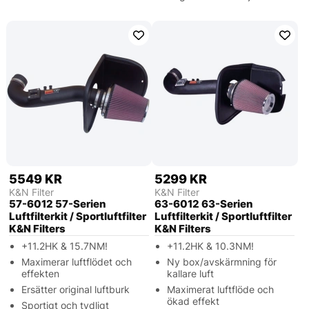
5549 KR
5299 KR
K&N Filter
K&N Filter
57-6012 57-Serien
63-6012 63-Serien
Luftfilterkit / Sportluftfilter
Luftfilterkit / Sportluftfilter
K&N Filters
K&N Filters
+11.2HK & 15.7NM!
+11.2HK & 10.3NM!
Maximerar luftflödet och
Ny box/avskärmning för
effekten
kallare luft
Ersätter original luftburk
Maximerat luftflöde och
ökad effekt
Sportigt och tydligt