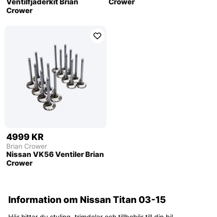
Ventilfjäderkit Brian
Crower
Crower
4999 KR
Brian Crower
Nissan VK56 Ventiler Brian
Crower
Information om Nissan Titan 03-15
Här hittar du styling, trimdelar och tillbehör till din bil.