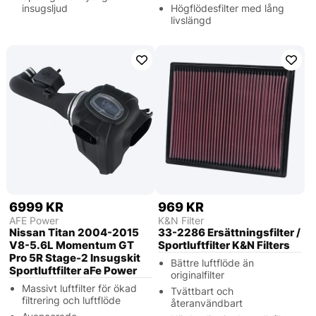
insugsljud
Högflödesfilter med lång
livslängd
6999 KR
969 KR
AFE Power
K&N Filter
Nissan Titan 2004-2015
33-2286 Ersättningsfilter /
V8-5.6L Momentum GT
Sportluftfilter K&N Filters
Pro 5R Stage-2 Insugskit
Bättre luftflöde än
Sportluftfilter aFe Power
originalfilter
Massivt luftfilter för ökad
Tvättbart och
filtrering och luftflöde
återanvändbart