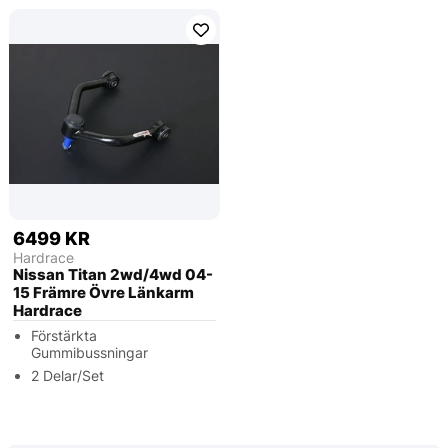
6499 KR
Hardrace
Nissan Titan 2wd/4wd 04-
15 Främre Övre Länkarm
Hardrace
Förstärkta
Gummibussningar
2 Delar/Set