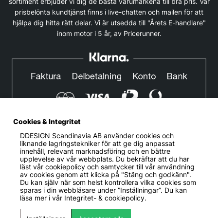
sortiment erbjuder vi dig de bästa varumärkena till bra pris. Vår
prisbelönta kundtjänst finns i live-chatten och mailen för att
hjälpa dig hitta rätt delar. Vi är utsedda till "Årets E-handlare"
inom motor i 5 år, av Pricerunner.
Cookies & Integritet
DDESIGN Scandinavia AB
använder cookies och
© DDESIGN. Alla rättigheter reserverade.
liknande lagringstekniker för att ge dig anpassat
innehåll, relevant marknadsföring och en bättre
Om oss
|
Privacy policy
|
Cookiepolicy
|
Köp- och
upplevelse av vår webbplats. Du bekräftar att du har
leveransvillkor
läst vår cookiepolicy och samtycker till vår användning
av cookies genom att klicka på "Stäng och godkänn".
Telefonnummer:
019-507 40 01
Du kan själv när som helst kontrollera vilka cookies som
sparas i din webbläsare under ”Inställningar”. Du kan
Helgfria vardagar 10:00-12:00
läsa mer i vår
Integritet- & cookiepolicy.
DDESIGN Scandinavia AB Organisationsnummer:
556739-5164