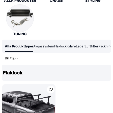
ALLA PRODUKTER
CHASSI
STYLING
TUNING
Alla Produkttyper
Avgassystem
Flaklock
Kylare
Lager
Luftfilter
Packning
Filter
Flaklock