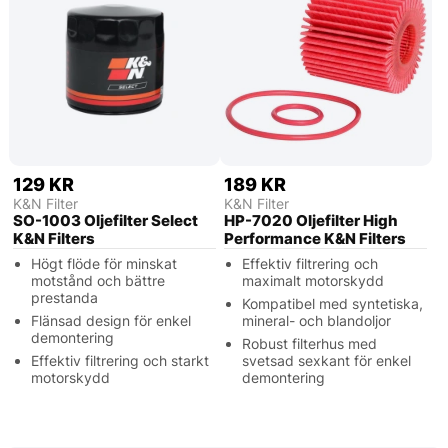
129 KR
189 KR
K&N Filter
K&N Filter
SO-1003 Oljefilter Select
HP-7020 Oljefilter High
K&N Filters
Performance K&N Filters
Högt flöde för minskat
Effektiv filtrering och
motstånd och bättre
maximalt motorskydd
prestanda
Kompatibel med syntetiska,
Flänsad design för enkel
mineral- och blandoljor
demontering
Robust filterhus med
Effektiv filtrering och starkt
svetsad sexkant för enkel
motorskydd
demontering