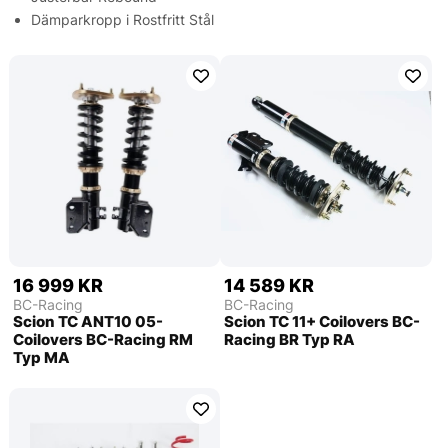
Dämparkropp i Rostfritt Stål
16 999 KR
14 589 KR
BC-Racing
BC-Racing
Scion TC ANT10 05-
Scion TC 11+ Coilovers BC-
Coilovers BC-Racing RM
Racing BR Typ RA
Typ MA