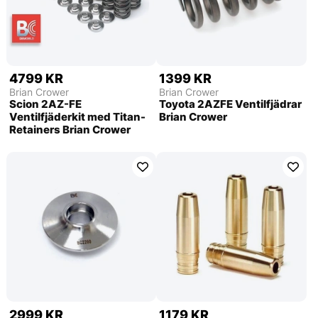
4799 KR
1399 KR
Brian Crower
Brian Crower
Scion 2AZ-FE
Toyota 2AZFE Ventilfjädrar
Ventilfjäderkit med Titan-
Brian Crower
Retainers Brian Crower
2999 KR
1179 KR