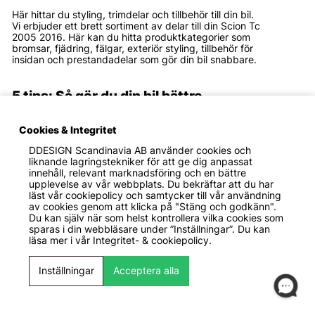
Här hittar du styling, trimdelar och tillbehör till din bil.
Vi erbjuder ett brett sortiment av delar till din Scion Tc
2005 2016. Här kan du hitta produktkategorier som
bromsar, fjädring, fälgar, exteriör styling, tillbehör för
insidan och prestandadelar som gör din bil snabbare.
5 tips: Så gör du din bil bättre
Går du i tankarna att styla eller förbättra din Scion Tc
Cookies & Integritet
2005 2016?
Här kommer 5 tips på hur du kan göra bilen roligare!
DDESIGN Scandinavia AB
använder cookies och
liknande lagringstekniker för att ge dig anpassat
innehåll, relevant marknadsföring och en bättre
Spoilerkit. En enkel och prisvärd uppgradering
upplevelse av vår webbplats. Du bekräftar att du har
som verkligen lyfter utsidan på din bil. Ett
läst vår cookiepolicy och samtycker till vår användning
läppkit från t.ex Maxton Design bygger ned lite,
av cookies genom att klicka på "Stäng och godkänn".
vilket gör att bilen ser lägre ut.
Du kan själv när som helst kontrollera vilka cookies som
Spacers. Att flytta ut dina fälgar och däck gör
sparas i din webbläsare under ”Inställningar”. Du kan
att bilen ser bredare ut. Det ser även ut som
läsa mer i vår
Integritet- & cookiepolicy.
hjulen sitter bättre på bilen vilket förhöjer
utseendet direkt.
Bromsbelägg. Att byta till sportigare
Inställningar
Acceptera alla
bromsklossar gör inte bara skillnad i känslan och
bromsverkan, utan köper du ett par keramiska
belägg så dammar dom väldigt lite också, vilket
minskar tvättbehovet av fälgarna.