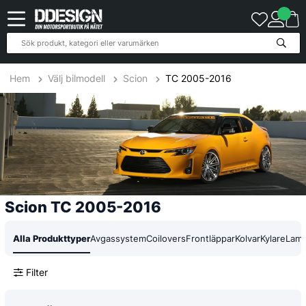
53
Produkter
Hem
Välj bilmodell
Scion
TC 2005-2016
Scion TC 2005-2016
Alla Produkttyper
Avgassystem
Coilovers
Frontläppar
Kolvar
Kylare
Lam
Filter