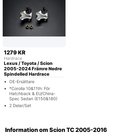
1279 KR
Hardrace
Lexus / Toyota / Scion
2005-2024 Främre Nedre
Spindelled Hardrace
OE-Ersättare
*Corolla 10&11th: För
Hatchback & EU/China-
Spec Sedan (E150&180)
2 Delar/Set
Information om Scion TC 2005-2016