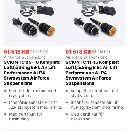
51 518 KR
51 518 KR
(53 518 KR)
(53 518 KR)
Air Force Suspensions
Air Force Suspensions
SCION TC 05-10 Komplett
SCION TC 11-16 Komplett
Luftfjädring Inkl. Air Lift
Luftfjädring Inkl. Air Lift
Performance ALP4
Performance ALP4
Styrsystem Air Force
Styrsystem Air Force
Suspensions
Suspensions
Komplett kit runtom med
Komplett kit runtom med
styrsystem.
styrsystem.
Innehåller senaste Air Lift
Innehåller senaste Air Lift
ALP styrsystem med minne.
ALP styrsystem med minne.
Med certifikat för
Med certifikat för
besiktning.
besiktning.