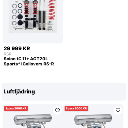
29 999 KR
RSR
Scion tC 11+ AGT20L
Sports*i Coilovers RS-R
Luftfjädring
2000
2000