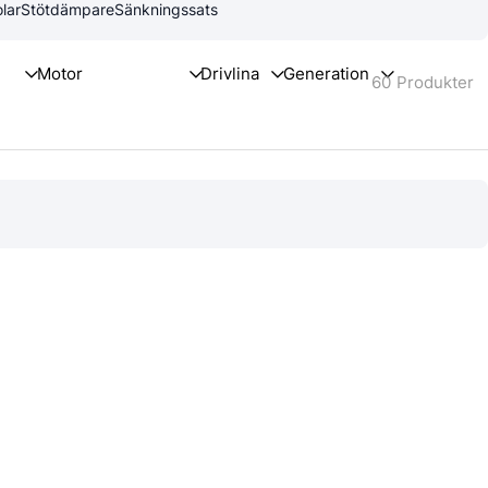
lar
Stötdämpare
Sänkningssats
60
Produkter