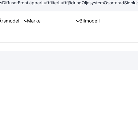
rs
Diffuser
Frontläppar
Luftfilter
Luftfjädring
Oljesystem
Osorterad
Sidokjo