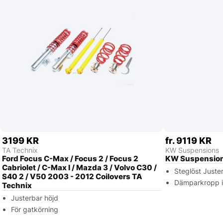
3199 KR
fr. 9119 KR
TA Technix
KW Suspensions
Ford Focus C-Max / Focus 2 / Focus 2
KW Suspensions
Cabriolet / C-Max I / Mazda 3 / Volvo C30 /
Steglöst Juste
S40 2 / V50 2003 - 2012 Coilovers TA
Dämparkropp i 
Technix
Justerbar höjd
För gatkörning