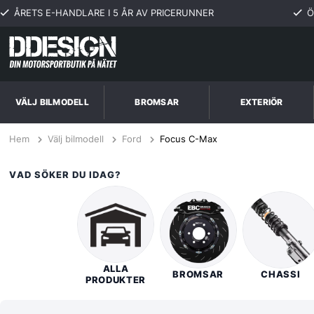
ÅRETS E-HANDLARE I 5 ÅR AV PRICERUNNER
Ö
VÄLJ BILMODELL
BROMSAR
EXTERIÖR
Hem
Välj bilmodell
Ford
Focus C-Max
VAD SÖKER DU IDAG?
ALLA
BROMSAR
CHASSI
PRODUKTER