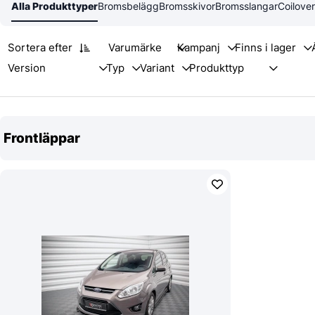
Alla Produkttyper
Bromsbelägg
Bromsskivor
Bromsslangar
Coilove
Sortera efter
Varumärke
Frontläppar