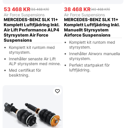
53 468 KR
38 468 KR
(55 468 KR)
(40 468 KR)
Air Force Suspensions
Air Force Suspensions
MERCEDES-BENZ SLK 11+
MERCEDES-BENZ SLK 11+
Komplett Luftfjädring Inkl.
Komplett Luftfjädring Inkl.
Air Lift Performance ALP4
Manuellt Styrsystem
Styrsystem Air Force
Airforce Suspensions
Suspensions
Komplett kit runtom med
styrsystem.
Komplett kit runtom med
styrsystem.
Innehåller Airworx manuella
styrsystem.
Innehåller senaste Air Lift
ALP styrsystem med minne.
Perfekt startpaket för
luftfjädring.
Med certifikat för
besiktning.