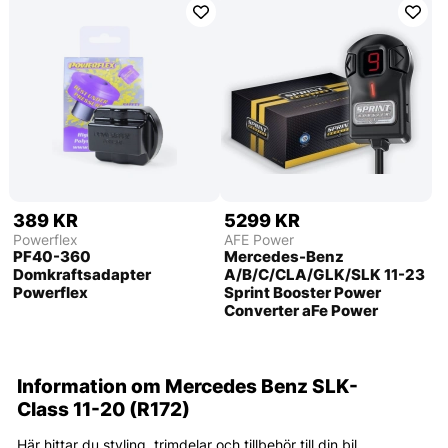
389 KR
5299 KR
Powerflex
AFE Power
PF40-360
Mercedes-Benz
Domkraftsadapter
A/B/C/CLA/GLK/SLK 11-23
Powerflex
Sprint Booster Power
Converter aFe Power
Information om Mercedes Benz SLK-
Class 11-20 (R172)
Här hittar du styling, trimdelar och tillbehör till din bil.