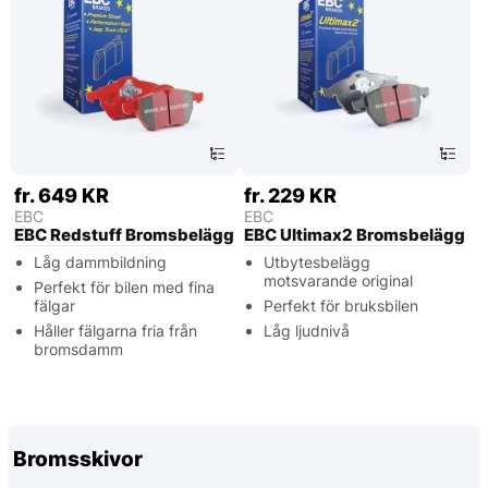
fr. 649 KR
fr. 229 KR
EBC
EBC
EBC Redstuff Bromsbelägg
EBC Ultimax2 Bromsbelägg
Låg dammbildning
Utbytesbelägg
motsvarande original
Perfekt för bilen med fina
fälgar
Perfekt för bruksbilen
Håller fälgarna fria från
Låg ljudnivå
bromsdamm
Bromsskivor