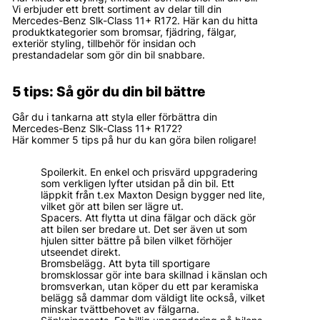
Vi erbjuder ett brett sortiment av delar till din
Mercedes-Benz Slk-Class 11+ R172. Här kan du hitta
produktkategorier som bromsar, fjädring, fälgar,
exteriör styling, tillbehör för insidan och
prestandadelar som gör din bil snabbare.
5 tips: Så gör du din bil bättre
Går du i tankarna att styla eller förbättra din
Mercedes-Benz Slk-Class 11+ R172?
Här kommer 5 tips på hur du kan göra bilen roligare!
Spoilerkit. En enkel och prisvärd uppgradering
som verkligen lyfter utsidan på din bil. Ett
läppkit från t.ex Maxton Design bygger ned lite,
vilket gör att bilen ser lägre ut.
Spacers. Att flytta ut dina fälgar och däck gör
att bilen ser bredare ut. Det ser även ut som
hjulen sitter bättre på bilen vilket förhöjer
utseendet direkt.
Bromsbelägg. Att byta till sportigare
bromsklossar gör inte bara skillnad i känslan och
bromsverkan, utan köper du ett par keramiska
belägg så dammar dom väldigt lite också, vilket
minskar tvättbehovet av fälgarna.