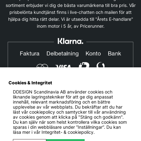
sortiment erbjuder vi dig de bästa varumärkena till bra pris. Vår
prisbelönta kundtjänst finns i live-chatten och mailen för att
hjälpa dig hitta rätt delar. Vi är utsedda till "Årets E-handlare"
inom motor i 5 år, av Pricerunner.
Cookies & Integritet
DDESIGN Scandinavia AB
använder cookies och
© DDESIGN. Alla rättigheter reserverade.
liknande lagringstekniker för att ge dig anpassat
innehåll, relevant marknadsföring och en bättre
Om oss
|
Privacy policy
|
Cookiepolicy
|
Köp- och
upplevelse av vår webbplats. Du bekräftar att du har
leveransvillkor
läst vår cookiepolicy och samtycker till vår användning
av cookies genom att klicka på "Stäng och godkänn".
Telefonnummer:
019-507 40 01
Du kan själv när som helst kontrollera vilka cookies som
sparas i din webbläsare under ”Inställningar”. Du kan
Helgfria vardagar 10:00-12:00
läsa mer i vår
Integritet- & cookiepolicy.
DDESIGN Scandinavia AB Organisationsnummer:
556739-5164