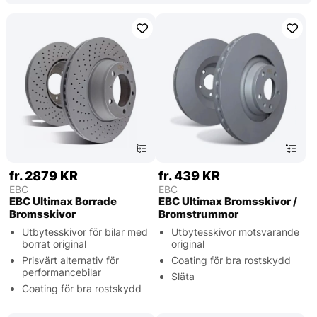
fr. 2879 KR
fr. 439 KR
EBC
EBC
EBC Ultimax Borrade
EBC Ultimax Bromsskivor /
Bromsskivor
Bromstrummor
Utbytesskivor för bilar med
Utbytesskivor motsvarande
borrat original
original
Prisvärt alternativ för
Coating för bra rostskydd
performancebilar
Släta
Coating för bra rostskydd