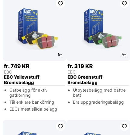
fr. 749 KR
fr. 319 KR
EBC
EBC
EBC Yellowstuff
EBC Greenstuff
Bromsbelägg
Bromsbelägg
Gatbelägg för aktiv
Utbytesbelägg med bättre
gatkörning
bett
Tål enklare bankörning
Bra uppgraderingsbelägg
EBCs mest sålda belägg