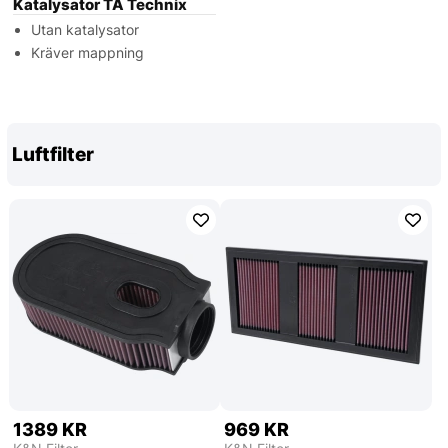
Katalysator TA Technix
Utan katalysator
Kräver mappning
Luftfilter
1389 KR
969 KR