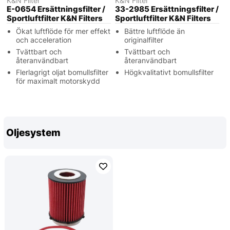
K&N Filter
K&N Filter
E-0654 Ersättningsfilter /
33-2985 Ersättningsfilter /
Sportluftfilter K&N Filters
Sportluftfilter K&N Filters
Ökat luftflöde för mer effekt
Bättre luftflöde än
och acceleration
originalfilter
Tvättbart och
Tvättbart och
återanvändbart
återanvändbart
Flerlagrigt oljat bomullsfilter
Högkvalitativt bomullsfilter
för maximalt motorskydd
Oljesystem