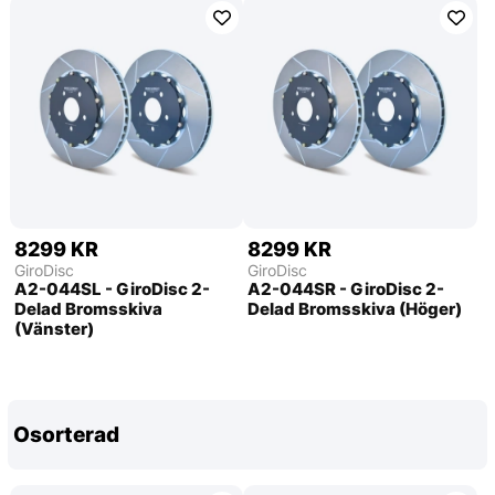
8299 KR
8299 KR
GiroDisc
GiroDisc
A2-044SL - GiroDisc 2-
A2-044SR - GiroDisc 2-
Delad Bromsskiva
Delad Bromsskiva (Höger)
(Vänster)
Osorterad