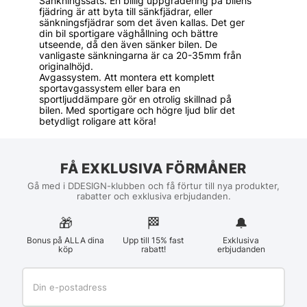
Sänkningssats. En billig uppgradering på bilens
fjädring är att byta till sänkfjädrar, eller
sänkningsfjädrar som det även kallas. Det ger
din bil sportigare väghållning och bättre
utseende, då den även sänker bilen. De
vanligaste sänkningarna är ca 20-35mm från
originalhöjd.
Avgassystem. Att montera ett komplett
sportavgassystem eller bara en
sportljuddämpare gör en otrolig skillnad på
bilen. Med sportigare och högre ljud blir det
betydligt roligare att köra!
FÅ EXKLUSIVA FÖRMÅNER
Gå med i DDESIGN-klubben och få förtur till nya produkter,
rabatter och exklusiva erbjudanden.
🎁
🏁︎
🔔
Bonus på ALLA dina
Upp till 15% fast
Exklusiva
köp
rabatt!
erbjudanden