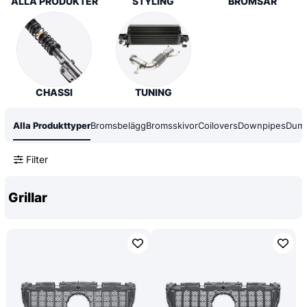
ALLA PRODUKTER
STYLING
BROMSAR
CHASSI
TUNING
Alla Produkttyper
Bromsbelägg
Bromsskivor
Coilovers
Downpipes
Dump
Filter
Grillar