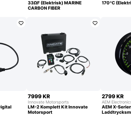
33ΩF (Elektrisk) MARINE
170ºC (Elekt
CARBON FIBER
7999 KR
2799 KR
Innovate Motorsports
AEM Electronic
igital
LM-2 Komplett Kit Innovate
AEM X-Serien
Motorsport
Laddtrycksmä