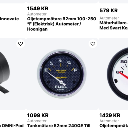
1549 KR
579 KR
Autometer
Autometer
 Innovate
Oljetempmätare 52mm 100-250
Mätarhållare 3
°F (Elektrisk) Autometer /
Med Svart K
Hoonigan
1099 KR
1429 KR
Autometer
Autometer
m OMNI-Pod
Tankmätare 52mm 240ΩE Till
Oljetempmät