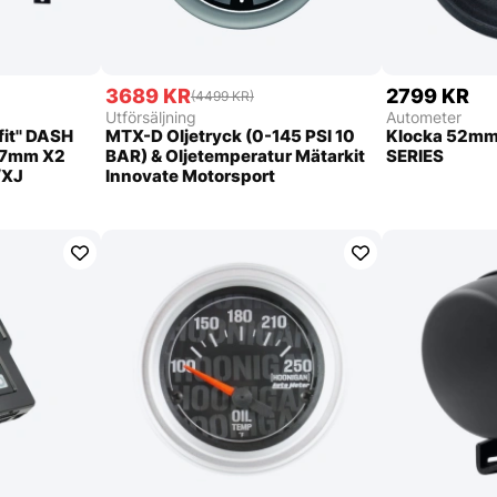
3689 KR
2799 KR
(4499 KR)
Utförsäljning
Autometer
fit'' DASH
MTX-D Oljetryck (0-145 PSI 10
Klocka 52mm
.7mm X2
BAR) & Oljetemperatur Mätarkit
SERIES
/XJ
Innovate Motorsport