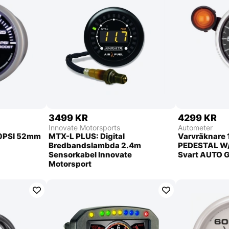
3499 KR
4299 KR
Innovate Motorsports
Autometer
30PSI 52mm
MTX-L PLUS: Digital
Varvräknare
Bredbandslambda 2.4m
PEDESTAL W/
Sensorkabel Innovate
Svart AUTO 
Motorsport