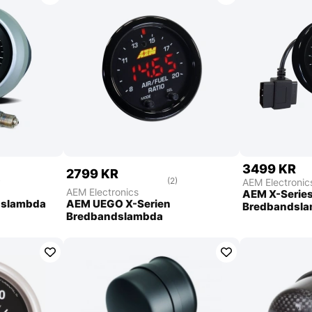
3499 KR
2799 KR
)
(2)
AEM Electronic
AEM Electronics
AEM X-Series
dslambda
AEM UEGO X-Serien
Bredbandsl
Bredbandslambda