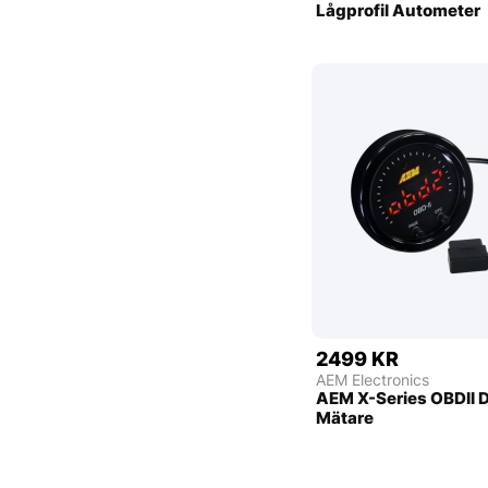
Lågprofil Autometer
2499 KR
AEM Electronics
AEM X-Series OBDII D
Mätare