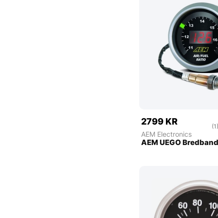
2799 KR
(1
AEM Electronics
AEM UEGO Bredban