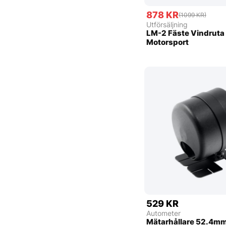
878 KR
(1099 KR)
Utförsäljning
LM-2 Fäste Vindruta
Motorsport
529 KR
Autometer
Mätarhållare 52.4m