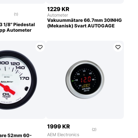
1229 KR
(1)
Autometer
Vakuummätare 66.7mm 30INHG
 1/8'' Piedestal
(Mekanisk) Svart AUTOGAGE
opp Autometer
1999 KR
(2)
AEM Electronics
are 52mm 60-