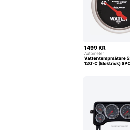
1499 KR
Autometer
Vattentempmätare 
120ºC (Elektrisk) 