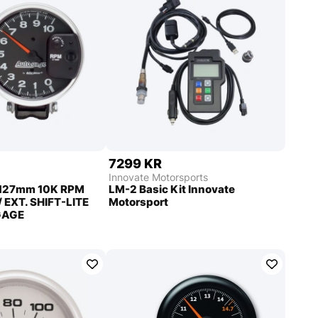
7299 KR
Innovate Motorsports
 127mm 10K RPM
LM-2 Basic Kit Innovate
 EXT. SHIFT-LITE
Motorsport
GAGE