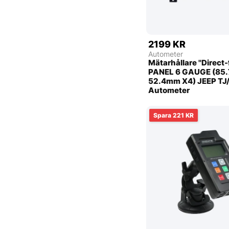
2199 KR
Autometer
Mätarhållare ''Direct-
PANEL 6 GAUGE (85
52.4mm X4) JEEP TJ
Autometer
221