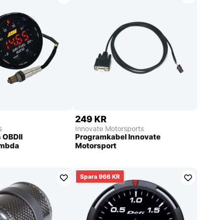
249 KR
s
Innovate Motorsports
 OBDII
Programkabel Innovate
ambda
Motorsport
966