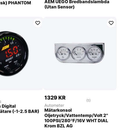
AEM UEGO Bredbandslambda
risk) PHANTOM
(Utan Sensor)
1329 KR
(1)
s
Autometer
 Digital
Mätarkonsol
tare (-1-2.5 BAR)
Oljetryck/Vattentemp/Volt 2''
100PSI/280ºF/16V WHT DIAL
Krom BZL AG