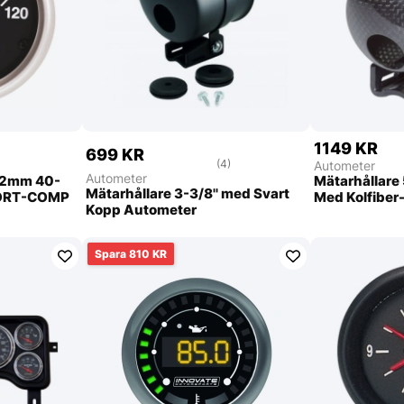
1149 KR
699 KR
(4)
Autometer
Autometer
52mm 40-
Mätarhållare
Mätarhållare 3-3/8'' med Svart
SPORT-COMP
Med Kolfiber
Kopp Autometer
810