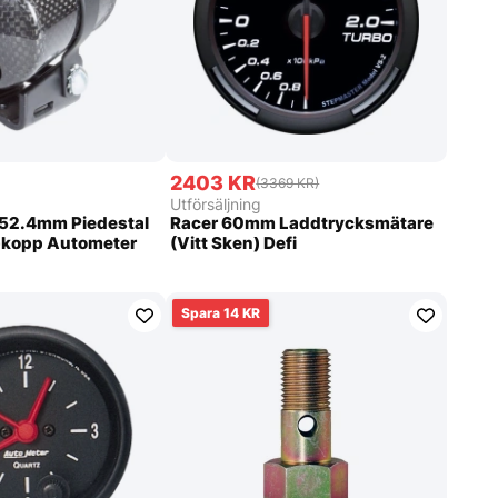
2403 KR
(3369 KR)
Utförsäljning
 52.4mm Piedestal
Racer 60mm Laddtrycksmätare
-kopp Autometer
(Vitt Sken) Defi
14