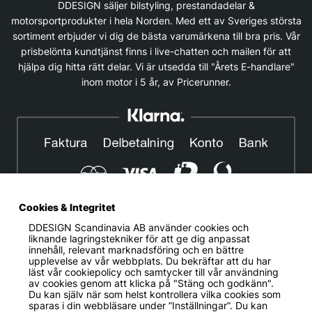
DDESIGN säljer bilstyling, prestandadelar &
motorsportprodukter i hela Norden. Med ett av Sveriges största
sortiment erbjuder vi dig de bästa varumärkena till bra pris. Vår
prisbelönta kundtjänst finns i live-chatten och mailen för att
hjälpa dig hitta rätt delar. Vi är utsedda till "Årets E-handlare"
inom motor i 5 år, av Pricerunner.
Cookies & Integritet
DDESIGN Scandinavia AB
använder cookies och
© DDESIGN. Alla rättigheter reserverade.
liknande lagringstekniker för att ge dig anpassat
innehåll, relevant marknadsföring och en bättre
Om oss
|
Privacy policy
|
Cookiepolicy
|
Köp- och
upplevelse av vår webbplats. Du bekräftar att du har
leveransvillkor
läst vår cookiepolicy och samtycker till vår användning
av cookies genom att klicka på "Stäng och godkänn".
Telefonnummer:
019-507 40 01
Du kan själv när som helst kontrollera vilka cookies som
sparas i din webbläsare under ”Inställningar”. Du kan
Helgfria vardagar 10:00-12:00