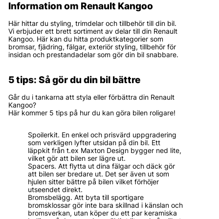
Information om Renault Kangoo
Här hittar du styling, trimdelar och tillbehör till din bil.
Vi erbjuder ett brett sortiment av delar till din Renault
Kangoo. Här kan du hitta produktkategorier som
bromsar, fjädring, fälgar, exteriör styling, tillbehör för
insidan och prestandadelar som gör din bil snabbare.
5 tips: Så gör du din bil bättre
Går du i tankarna att styla eller förbättra din Renault
Kangoo?
Här kommer 5 tips på hur du kan göra bilen roligare!
Spoilerkit. En enkel och prisvärd uppgradering
som verkligen lyfter utsidan på din bil. Ett
läppkit från t.ex Maxton Design bygger ned lite,
vilket gör att bilen ser lägre ut.
Spacers. Att flytta ut dina fälgar och däck gör
att bilen ser bredare ut. Det ser även ut som
hjulen sitter bättre på bilen vilket förhöjer
utseendet direkt.
Bromsbelägg. Att byta till sportigare
bromsklossar gör inte bara skillnad i känslan och
bromsverkan, utan köper du ett par keramiska