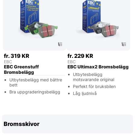
fr. 319 KR
fr. 229 KR
EBC
EBC
EBC Greenstuff
EBC Ultimax2 Bromsbelägg
Bromsbelägg
Utbytesbelägg
motsvarande original
Utbytesbelägg med bättre
bett
Perfekt för bruksbilen
Bra uppgraderingsbelägg
Låg ljudnivå
Bromsskivor