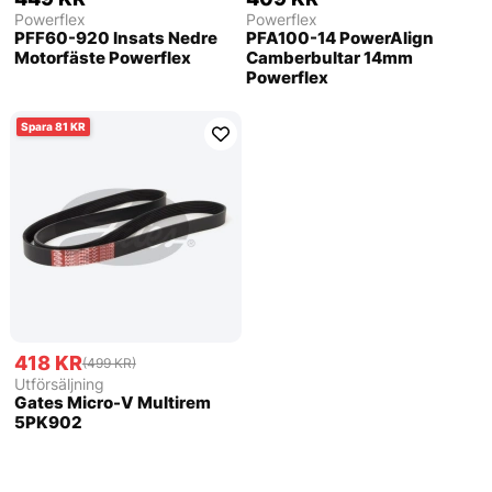
Powerflex
Powerflex
PFF60-920 Insats Nedre
PFA100-14 PowerAlign
Motorfäste Powerflex
Camberbultar 14mm
Powerflex
81
418 KR
(499 KR)
Utförsäljning
Gates Micro-V Multirem
5PK902