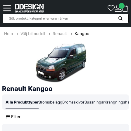
20
Produkter
Hem
Välj bilmodell
Renault
Kangoo
Renault Kangoo
Alla Produkttyper
Bromsbelägg
Bromsskivor
Bussningar
Krängningshä
Filter