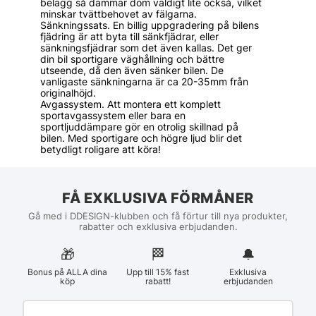
belägg så dammar dom väldigt lite också, vilket
minskar tvättbehovet av fälgarna.
Sänkningssats. En billig uppgradering på bilens
fjädring är att byta till sänkfjädrar, eller
sänkningsfjädrar som det även kallas. Det ger
din bil sportigare väghållning och bättre
utseende, då den även sänker bilen. De
vanligaste sänkningarna är ca 20-35mm från
originalhöjd.
Avgassystem. Att montera ett komplett
sportavgassystem eller bara en
sportljuddämpare gör en otrolig skillnad på
bilen. Med sportigare och högre ljud blir det
betydligt roligare att köra!
FÅ EXKLUSIVA FÖRMÅNER
Gå med i DDESIGN-klubben och få förtur till nya produkter,
rabatter och exklusiva erbjudanden.
🎁
🏁︎
🔔
Bonus på ALLA dina
Upp till 15% fast
Exklusiva
köp
rabatt!
erbjudanden