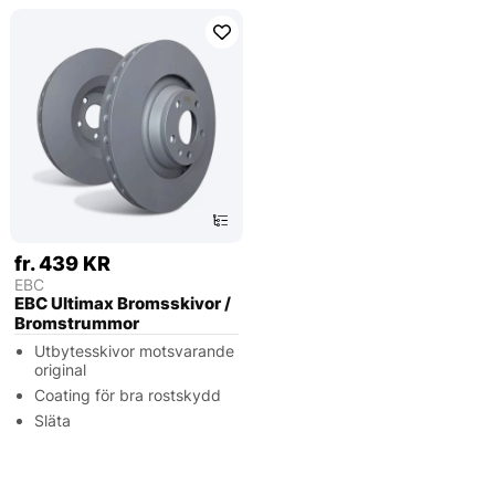
fr. 439 KR
EBC
EBC Ultimax Bromsskivor /
Bromstrummor
Utbytesskivor motsvarande
original
Coating för bra rostskydd
Släta