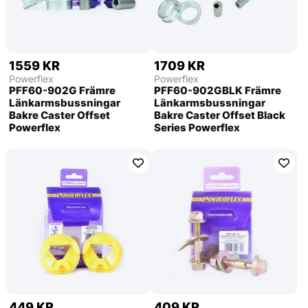
1559 KR
1709 KR
Powerflex
Powerflex
PFF60-902G Främre
PFF60-902GBLK Främre
Länkarmsbussningar
Länkarmsbussningar
Bakre Caster Offset
Bakre Caster Offset Black
Powerflex
Series Powerflex
449 KR
409 KR