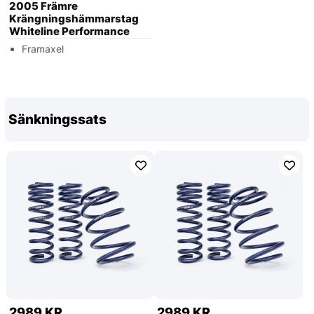
2005 Främre
Krängningshämmarstag
Whiteline Performance
Framaxel
Sänkningssats
2989 KR
2989 KR