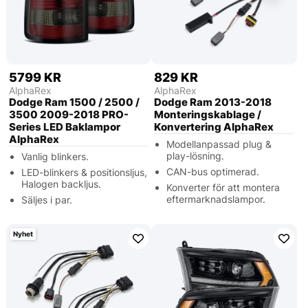
5799 KR
829 KR
AlphaRex
AlphaRex
Dodge Ram 1500 / 2500 /
Dodge Ram 2013-2018
3500 2009-2018 PRO-
Monteringskablage /
Series LED Baklampor
Konvertering AlphaRex
AlphaRex
Modellanpassad plug &
play-lösning.
Vanlig blinkers.
CAN-bus optimerad.
LED-blinkers & positionsljus,
Halogen backljus.
Konverter för att montera
eftermarknadslampor.
Säljes i par.
Nyhet