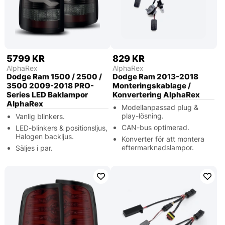
5799 KR
829 KR
AlphaRex
AlphaRex
Dodge Ram 1500 / 2500 /
Dodge Ram 2013-2018
3500 2009-2018 PRO-
Monteringskablage /
Series LED Baklampor
Konvertering AlphaRex
AlphaRex
Modellanpassad plug &
play-lösning.
Vanlig blinkers.
CAN-bus optimerad.
LED-blinkers & positionsljus,
Halogen backljus.
Konverter för att montera
eftermarknadslampor.
Säljes i par.