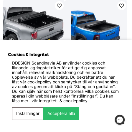
Cookies & Integritet
DDESIGN Scandinavia AB
använder cookies och
fr. 16 999 KR
fr. 18 999 KR
liknande lagringstekniker för att ge dig anpassat
innehåll, relevant marknadsföring och en bättre
Truxedo
Truxedo
upplevelse av vår webbplats. Du bekräftar att du har
Truxedo Sentry Hårt
Truxedo Sentry CT Hårt
läst vår cookiepolicy och samtycker till vår användning
Rullbart Flaklock
Rullbart Flaklock
av cookies genom att klicka på "Stäng och godkänn".
Rullbart Hårt Flaklock
Rullbart Hårt Flaklock
Du kan själv när som helst kontrollera vilka cookies som
sparas i din webbläsare under ”Inställningar”. Du kan
Montering endast 15
Montering endast 15
läsa mer i vår
Integritet- & cookiepolicy.
Minuter
Minuter
Aluminiumlameller under en
Aluminiumlameller under en
Inställningar
Acceptera alla
slitstark svart väv.
slitstark svart väv.