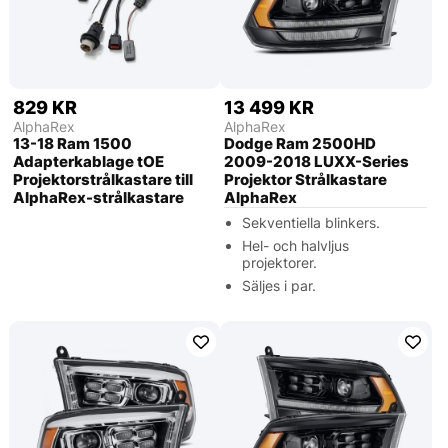
829 KR
13 499 KR
AlphaRex
AlphaRex
13-18 Ram 1500
Dodge Ram 2500HD
Adapterkablage tOE
2009-2018 LUXX-Series
Projektorstrålkastare till
Projektor Strålkastare
AlphaRex-strålkastare
AlphaRex
Sekventiella blinkers.
Hel- och halvljus
projektorer.
Säljes i par.