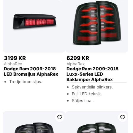
3199 KR
6299 KR
AlphaRex
AlphaRex
Dodge Ram 2009-2018
Dodge Ram 2009-2018
LED Bromsljus AlphaRex
Luxx-Series LED
Baklampor AlphaRex
Tredje bromsljus.
Sekventiella blinkers.
Full LED-teknik.
Säljes i par.