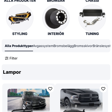
ALLA PRODUKTER
BROMSAR
CHASSI
STYLING
INTERIÖR
TUNING
Alla Produkttyper
Avgassystem
Bromsbelägg
Bromsskivor
Bränslesyst
Filter
Lampor