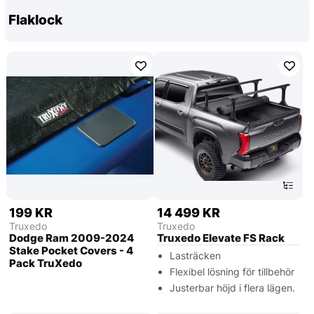
Flaklock
199 KR
14 499 KR
Truxedo
Truxedo
Dodge Ram 2009-2024
Truxedo Elevate FS Rack
Stake Pocket Covers - 4
Lasträcken
Pack TruXedo
Flexibel lösning för tillbehör
Justerbar höjd i flera lägen.