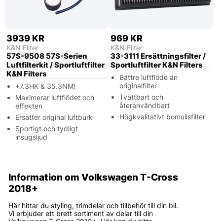
3939 KR
969 KR
K&N Filter
K&N Filter
57S-9508 57S-Serien
33-3111 Ersättningsfilter /
Luftfilterkit / Sportluftfilter
Sportluftfilter K&N Filters
K&N Filters
Bättre luftflöde än
originalfilter
+7.3HK & 35.3NM!
Tvättbart och
Maximerar luftflödet och
återanvändbart
effekten
Högkvalitativt bomullsfilter
Ersätter original luftburk
Sportigt och tydligt
insugsljud
Information om Volkswagen T-Cross
2018+
Här hittar du styling, trimdelar och tillbehör till din bil.
Vi erbjuder ett brett sortiment av delar till din