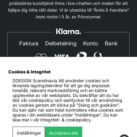
prisbelönta kundtjänst finns i live-chatten och mailen för att
hjälpa dig hitta rätt delar. Vi är utsedda till "Årets E-handlare"
inom motor i 5 år, av Pricerunner.
Cookies & Integritet
DDESIGN Scandinavia AB
använder cookies och
© DDESIGN. Alla rättigheter reserverade.
liknande lagringstekniker för att ge dig anpassat
innehåll, relevant marknadsföring och en bättre
Om oss
|
Privacy policy
|
Cookiepolicy
|
Köp- och
upplevelse av vår webbplats. Du bekräftar att du har
leveransvillkor
läst vår cookiepolicy och samtycker till vår användning
av cookies genom att klicka på "Stäng och godkänn".
Telefonnummer:
019-507 40 01
Du kan själv när som helst kontrollera vilka cookies som
sparas i din webbläsare under ”Inställningar”. Du kan
Helgfria vardagar 10:00-12:00
läsa mer i vår
Integritet- & cookiepolicy.
DDESIGN Scandinavia AB Organisationsnummer:
556739-5164
Inställningar
Acceptera alla
Mosåsvägen 142, 702 36 Örebro