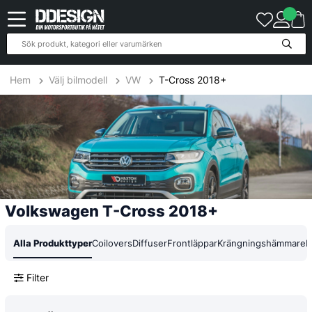
17
Produkter
Hem
Välj bilmodell
VW
T-Cross 2018+
Volkswagen T-Cross 2018+
Alla Produkttyper
Coilovers
Diffuser
Frontläppar
Krängningshämmare
L
Filter