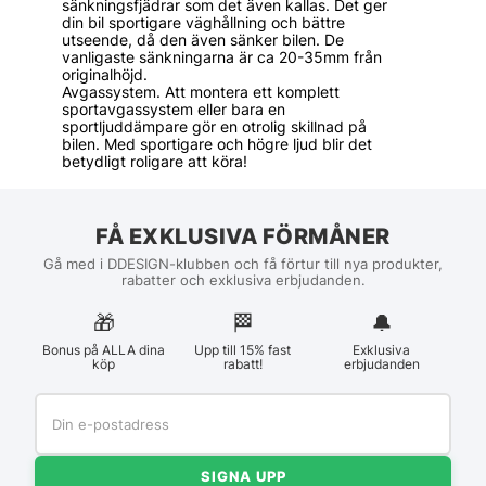
sänkningsfjädrar som det även kallas. Det ger
din bil sportigare väghållning och bättre
utseende, då den även sänker bilen. De
vanligaste sänkningarna är ca 20-35mm från
originalhöjd.
Avgassystem. Att montera ett komplett
sportavgassystem eller bara en
sportljuddämpare gör en otrolig skillnad på
bilen. Med sportigare och högre ljud blir det
betydligt roligare att köra!
FÅ EXKLUSIVA FÖRMÅNER
Gå med i DDESIGN-klubben och få förtur till nya produkter,
rabatter och exklusiva erbjudanden.
🎁
🏁︎
🔔
Bonus på ALLA dina
Upp till 15% fast
Exklusiva
köp
rabatt!
erbjudanden
SIGNA UPP