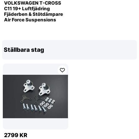
VOLKSWAGEN T-CROSS
C11 19+ Luftfjädring
Fjäderben & Stötdämpare
Air Force Suspensions
Ställbara stag
2799 KR