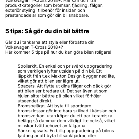
Volkswagen T-Cross 2018+. Här kan du hitta
produktkategorier som bromsar, fjädring, fälgar,
exteriör styling, tillbehör för insidan och
prestandadelar som gör din bil snabbare.
5 tips: Så gör du din bil bättre
Går du i tankarna att styla eller förbättra din
Volkswagen T-Cross 2018+?
Här kommer 5 tips på hur du kan göra bilen roligare!
Spoilerkit. En enkel och prisvärd uppgradering
som verkligen lyfter utsidan på din bil. Ett
läppkit från t.ex Maxton Design bygger ned lite,
vilket gör att bilen ser lägre ut.
Spacers. Att flytta ut dina fälgar och däck gör
att bilen ser bredare ut. Det ser även ut som
hjulen sitter bättre på bilen vilket förhöjer
utseendet direkt.
Bromsbelägg. Att byta till sportigare
bromsklossar gör inte bara skillnad i känslan och
bromsverkan, utan köper du ett par keramiska
belägg så dammar dom väldigt lite också, vilket
minskar tvättbehovet av fälgarna.
Sänkningssats. En billig uppgradering på bilens
fjädring är att byta till sänkfjädrar, eller