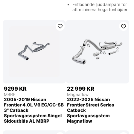
Friflödande ljuddämpare för
att minimera höga tonhöjder
9299 KR
22 999 KR
MBRP
Magnaflow
2005-2019 Nissan
2022-2025 Nissan
Frontier 4.0L V6 EC/CC-SB
Frontier Street Series
3'' Catback
Catback
Sportavgassystem Singel
Sportavgassystem
Sidoutblås AL MBRP
Magnaflow