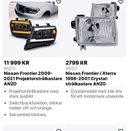
11 999 KR
2799 KR
ANZO
ANZO
Nissan Frontier 2009-
Nissan Frontier / Xterra
2021 Projektorstrålkastare
1998-2001 Crystal-
ANZO
strålkastare ANZO
Projektorstrålkastare med
Crystalmodell med klar lins
stark ljusbild.
för ett modernare utseende.
Switchbackfunktion, blinkar
mellan vitt och orange.
Sekventiell blinkers.