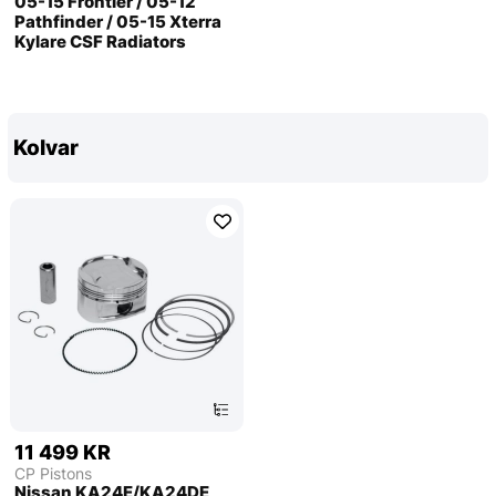
05-15 Frontier / 05-12
Pathfinder / 05-15 Xterra
Kylare CSF Radiators
Kolvar
11 499 KR
CP Pistons
Nissan KA24E/KA24DE