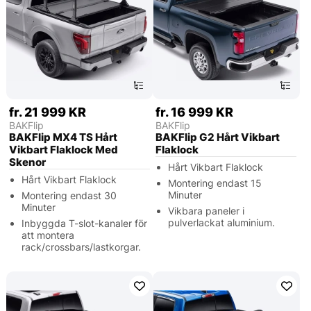
fr. 21 999 KR
fr. 16 999 KR
BAKFlip
BAKFlip
BAKFlip MX4 TS Hårt
BAKFlip G2 Hårt Vikbart
Vikbart Flaklock Med
Flaklock
Skenor
Hårt Vikbart Flaklock
Hårt Vikbart Flaklock
Montering endast 15
Minuter
Montering endast 30
Minuter
Vikbara paneler i
pulverlackat aluminium.
Inbyggda T-slot-kanaler för
att montera
rack/crossbars/lastkorgar.