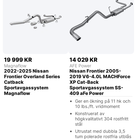
19 999 KR
14 029 KR
Magnaflow
AFE Power
2022-2025 Nissan
Nissan Frontier 2005-
Frontier Overland Series
2019 V6-4.0L MACHForce
Catback
XP Cat-Back
Sportavgassystem
Sportavgassystem SS-
Magnaflow
409 aFe Power
Ger en ökning på 11 hk och
10 lbs./ft. vridmoment
Konstruerat av
högkvalitativt 304 rostfritt
stål
Utrustat med dubbla 3,5
tum polerade rostfria utblås