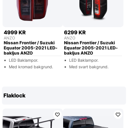
4999 KR
6299 KR
ANZO
ANZO
Nissan Frontier / Suzuki
Nissan Frontier / Suzuki
Equator 2005-2021 LED-
Equator 2005-2021 LED-
bakljus ANZO
bakljus ANZO
LED Baklampor.
LED Baklampor.
Med kromad bakgrund.
Med svart bakgrund.
Flaklock