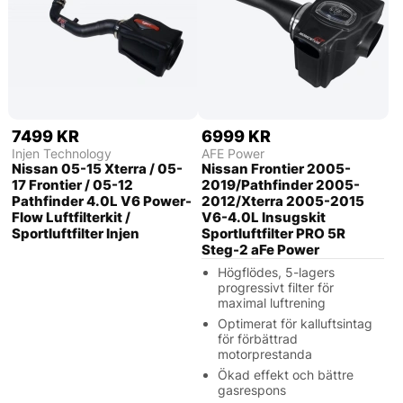
7499 KR
6999 KR
Injen Technology
AFE Power
Nissan 05-15 Xterra / 05-
Nissan Frontier 2005-
17 Frontier / 05-12
2019/Pathfinder 2005-
Pathfinder 4.0L V6 Power-
2012/Xterra 2005-2015
Flow Luftfilterkit /
V6-4.0L Insugskit
Sportluftfilter Injen
Sportluftfilter PRO 5R
Steg-2 aFe Power
Högflödes, 5-lagers
progressivt filter för
maximal luftrening
Optimerat för kalluftsintag
för förbättrad
motorprestanda
Ökad effekt och bättre
gasrespons