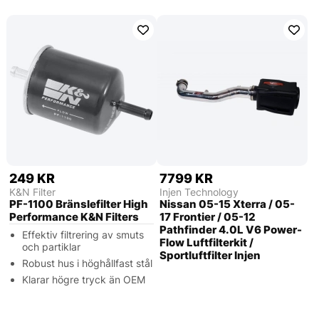
249 KR
7799 KR
K&N Filter
Injen Technology
PF-1100 Bränslefilter High
Nissan 05-15 Xterra / 05-
Performance K&N Filters
17 Frontier / 05-12
Pathfinder 4.0L V6 Power-
Effektiv filtrering av smuts
Flow Luftfilterkit /
och partiklar
Sportluftfilter Injen
Robust hus i höghållfast stål
Klarar högre tryck än OEM