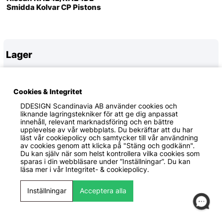
Smidda Kolvar CP Pistons
Lager
Cookies & Integritet
DDESIGN Scandinavia AB
använder cookies och
liknande lagringstekniker för att ge dig anpassat
innehåll, relevant marknadsföring och en bättre
upplevelse av vår webbplats. Du bekräftar att du har
läst vår cookiepolicy och samtycker till vår användning
av cookies genom att klicka på "Stäng och godkänn".
Du kan själv när som helst kontrollera vilka cookies som
sparas i din webbläsare under ”Inställningar”. Du kan
läsa mer i vår
Integritet- & cookiepolicy.
89 KR
Inställningar
Acceptera alla
King Engine Bearings
Thrust washer set
Axiallager (STD) King