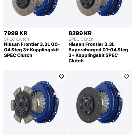
7999 KR
8299 KR
SPEC Clutch
SPEC Clutch
Nissan Frontier 3.3L 00-
Nissan Frontier 3.3L
04 Steg 3+ Kopplingskit
Supercharged 01-04 Steg
SPEC Clutch
3+ Kopplingskit SPEC
Clutch