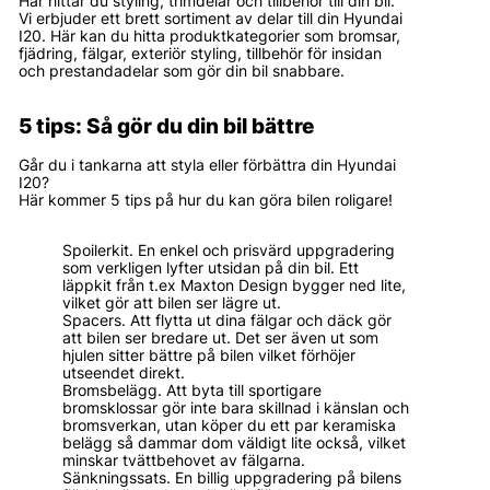
Här hittar du styling, trimdelar och tillbehör till din bil.
Vi erbjuder ett brett sortiment av delar till din Hyundai
I20. Här kan du hitta produktkategorier som bromsar,
fjädring, fälgar, exteriör styling, tillbehör för insidan
och prestandadelar som gör din bil snabbare.
5 tips: Så gör du din bil bättre
Går du i tankarna att styla eller förbättra din Hyundai
I20?
Här kommer 5 tips på hur du kan göra bilen roligare!
Spoilerkit. En enkel och prisvärd uppgradering
som verkligen lyfter utsidan på din bil. Ett
läppkit från t.ex Maxton Design bygger ned lite,
vilket gör att bilen ser lägre ut.
Spacers. Att flytta ut dina fälgar och däck gör
att bilen ser bredare ut. Det ser även ut som
hjulen sitter bättre på bilen vilket förhöjer
utseendet direkt.
Bromsbelägg. Att byta till sportigare
bromsklossar gör inte bara skillnad i känslan och
bromsverkan, utan köper du ett par keramiska
belägg så dammar dom väldigt lite också, vilket
minskar tvättbehovet av fälgarna.
Sänkningssats. En billig uppgradering på bilens