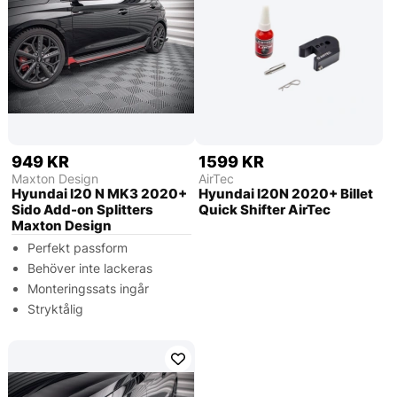
949 KR
1599 KR
Maxton Design
AirTec
Hyundai I20 N MK3 2020+
Hyundai I20N 2020+ Billet
Sido Add-on Splitters
Quick Shifter AirTec
Maxton Design
Perfekt passform
Behöver inte lackeras
Monteringssats ingår
Stryktålig