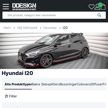
48
Produkter
Hem
Välj bilmodell
Hyundai
I20
Hyundai I20
Alla Produkttyper
Bakre Sidosplitters
Bussningar
Coilovers
Diffuser
Fro
Filter