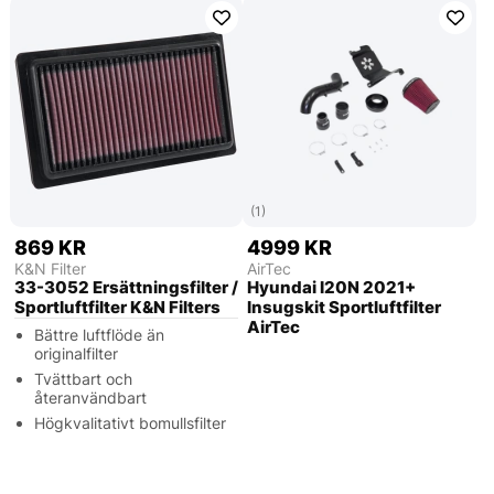
(1)
869 KR
4999 KR
K&N Filter
AirTec
33-3052 Ersättningsfilter /
Hyundai I20N 2021+
Sportluftfilter K&N Filters
Insugskit Sportluftfilter
AirTec
Bättre luftflöde än
originalfilter
Tvättbart och
återanvändbart
Högkvalitativt bomullsfilter