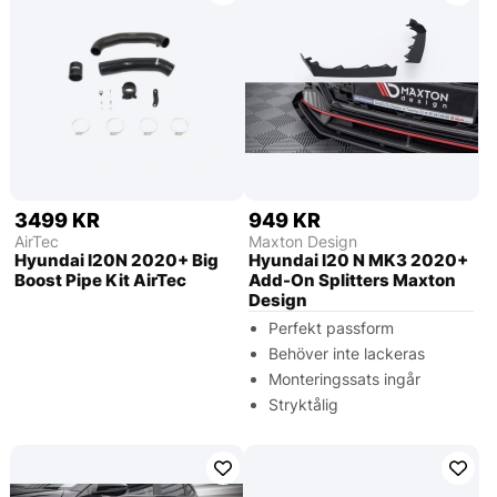
3499 KR
949 KR
AirTec
Maxton Design
Hyundai I20N 2020+ Big
Hyundai I20 N MK3 2020+
Boost Pipe Kit AirTec
Add-On Splitters Maxton
Design
Perfekt passform
Behöver inte lackeras
Monteringssats ingår
Stryktålig