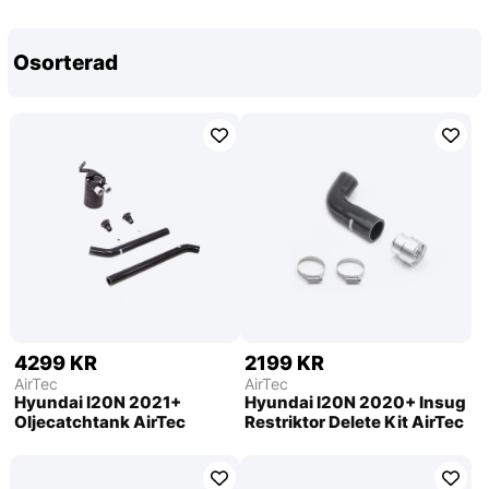
Osorterad
4299 KR
2199 KR
AirTec
AirTec
Hyundai I20N 2021+
Hyundai I20N 2020+ Insug
Oljecatchtank AirTec
Restriktor Delete Kit AirTec