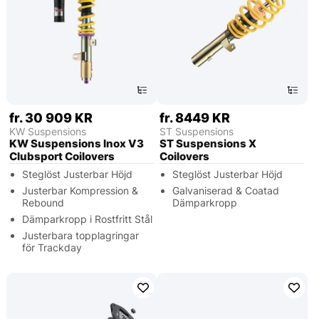
fr. 30 909 KR
fr. 8449 KR
KW Suspensions
ST Suspensions
KW Suspensions Inox V3
ST Suspensions X
Clubsport Coilovers
Coilovers
Steglöst Justerbar Höjd
Steglöst Justerbar Höjd
Justerbar Kompression &
Galvaniserad & Coatad
Rebound
Dämparkropp
Dämparkropp i Rostfritt Stål
Justerbara topplagringar
för Trackday