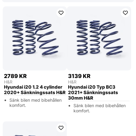
2789 KR
3139 KR
H&R
H&R
Hyundai i20 1.2 4 cylinder
Hyundai i20 Typ BC3
2020+ Sänkningssats H&R
2021+ Sänkningssats
30mm H&R
Sänk bilen med bibehållen
komfort.
Sänk bilen med bibehållen
komfort.