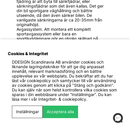
fjädring är att byta till sänkfjädrar, eller
sänkningsfjädrar som det även kallas. Det ger
din bil sportigare väghållning och bättre
utseende, då den även sänker bilen. De
vanligaste sänkningarna är ca 20-35mm från
originalhöjd.
Avgassystem. Att montera ett komplett
sportavgassystem eller bara en
sportljuddämpare gör en otrolig skillnad på
bilen. Med sportigare och högre ljud blir det
betydligt roligare att köra!
Cookies & Integritet
DDESIGN Scandinavia AB
använder cookies och
FÅ EXKLUSIVA FÖRMÅNER
liknande lagringstekniker för att ge dig anpassat
innehåll, relevant marknadsföring och en bättre
Gå med i DDESIGN-klubben och få förtur till nya produkter,
upplevelse av vår webbplats. Du bekräftar att du har
rabatter och exklusiva erbjudanden.
läst vår cookiepolicy och samtycker till vår användning
av cookies genom att klicka på "Stäng och godkänn".
🎁
🏁︎
🔔
Du kan själv när som helst kontrollera vilka cookies som
sparas i din webbläsare under ”Inställningar”. Du kan
Bonus på ALLA dina
Upp till 15% fast
Exklusiva
läsa mer i vår
Integritet- & cookiepolicy.
köp
rabatt!
erbjudanden
Inställningar
Acceptera alla