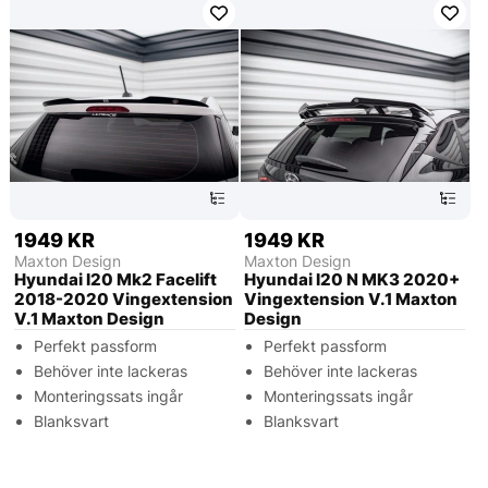
1949 KR
1949 KR
Maxton Design
Maxton Design
Hyundai I20 Mk2 Facelift
Hyundai I20 N MK3 2020+
2018-2020 Vingextension
Vingextension V.1 Maxton
V.1 Maxton Design
Design
Perfekt passform
Perfekt passform
Behöver inte lackeras
Behöver inte lackeras
Monteringssats ingår
Monteringssats ingår
Blanksvart
Blanksvart