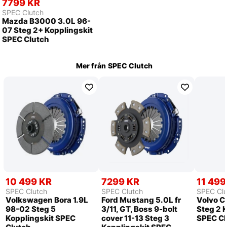
7799 KR
SPEC Clutch
Mazda B3000 3.0L 96-
07 Steg 2+ Kopplingskit
SPEC Clutch
Mer från
SPEC Clutch
10 499 KR
7299 KR
11 499
SPEC Clutch
SPEC Clutch
SPEC Clu
Volkswagen Bora 1.9L
Ford Mustang 5.0L fr
Volvo C
98-02 Steg 5
3/11, GT, Boss 9-bolt
Steg 2 
Kopplingskit SPEC
cover 11-13 Steg 3
SPEC Cl