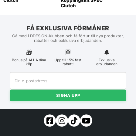
Clutch
Kopplingskit SPEC
Clutch
FÅ EXKLUSIVA FÖRMÅNER
Gå med i DDESIGN-klubben och få förtur till nya produkter,
rabatter och exklusiva erbjudanden.
🎁
🏁︎
🔔
Bonus på ALLA dina
Upp till 15% fast
Exklusiva
köp
rabatt!
erbjudanden
SIGNA UPP