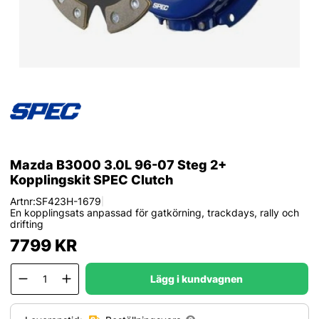
Mazda B3000 3.0L 96-07 Steg 2+
Kopplingskit SPEC Clutch
Artnr:
SF423H-1679
|
En kopplingsats anpassad för gatkörning, trackdays, rally och
drifting
7799
KR
Lägg i kundvagnen