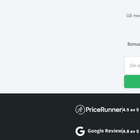
Gå med
Bonus
4.5 av 5
4.8 av 5