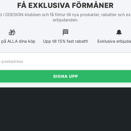
FÅ EXKLUSIVA FÖRMÅNER
 i DDESIGN-klubben och få förtur till nya produkter, rabatter och ex
erbjudanden.
🎁
🏁︎
🔔
 på ALLA dina köp
Upp till 15% fast rabatt!
Exklusiva erbjud
SIGNA UPP