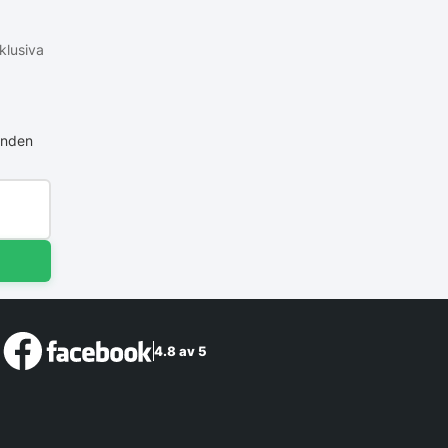
klusiva
anden
4.8 av 5