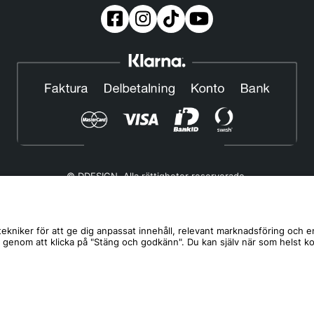
© DDESIGN. Alla rättigheter reserverade.
Om oss
|
Privacy policy
|
Cookiepolicy
|
Köp- och leveransvillkor
Telefonnummer:
019-507 40 01
ekniker för att ge dig anpassat innehåll, relevant marknadsföring och e
s genom att klicka på "Stäng och godkänn". Du kan själv när som helst k
Helgfria vardagar 10:00-12:00
DDESIGN Scandinavia AB Organisationsnummer:
556739-5164
Mosåsvägen 142, 702 36 Örebro