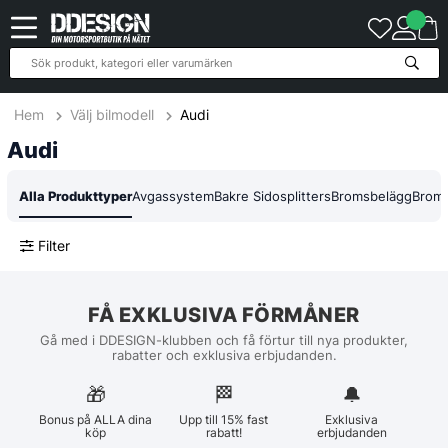
Hem
Välj bilmodell
Audi
Audi
Alla Produkttyper
Avgassystem
Bakre Sidosplitters
Bromsbelägg
Broms
Filter
FÅ EXKLUSIVA FÖRMÅNER
Gå med i DDESIGN-klubben och få förtur till nya produkter,
rabatter och exklusiva erbjudanden.
🎁
🏁︎
🔔
Bonus på ALLA dina
Upp till 15% fast
Exklusiva
köp
rabatt!
erbjudanden