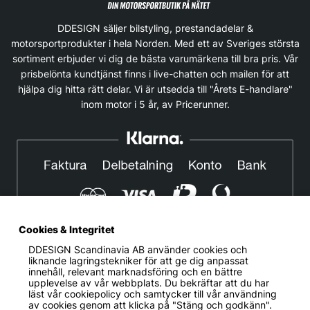
DDESIGN säljer bilstyling, prestandadelar &
motorsportprodukter i hela Norden. Med ett av Sveriges största
sortiment erbjuder vi dig de bästa varumärkena till bra pris. Vår
prisbelönta kundtjänst finns i live-chatten och mailen för att
hjälpa dig hitta rätt delar. Vi är utsedda till "Årets E-handlare"
inom motor i 5 år, av Pricerunner.
Cookies & Integritet
DDESIGN Scandinavia AB
använder cookies och
© DDESIGN. Alla rättigheter reserverade.
liknande lagringstekniker för att ge dig anpassat
innehåll, relevant marknadsföring och en bättre
Om oss
|
Privacy policy
|
Cookiepolicy
|
Köp- och
upplevelse av vår webbplats. Du bekräftar att du har
leveransvillkor
läst vår cookiepolicy och samtycker till vår användning
av cookies genom att klicka på "Stäng och godkänn".
Telefonnummer:
019-507 40 01