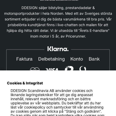
DDESIGN säljer bilstyling, prestandadelar &
motorsportprodukter i hela Norden. Med ett av Sveriges största
sortiment erbjuder vi dig de bästa varumärkena till bra pris. Vår
prisbelönta kundtjänst finns i live-chatten och mailen för att
hjälpa dig hitta rätt delar. Vi är utsedda till "Årets E-handlare"
inom motor i 5 år, av Pricerunner.
Cookies & Integritet
DDESIGN Scandinavia AB
använder cookies och
© DDESIGN. Alla rättigheter reserverade.
liknande lagringstekniker för att ge dig anpassat
innehåll, relevant marknadsföring och en bättre
Om oss
|
Privacy policy
|
Cookiepolicy
|
Köp- och
upplevelse av vår webbplats. Du bekräftar att du har
leveransvillkor
läst vår cookiepolicy och samtycker till vår användning
av cookies genom att klicka på "Stäng och godkänn".
Telefonnummer:
019-507 40 01
Du kan själv när som helst kontrollera vilka cookies som