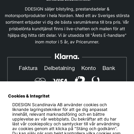
DDESIGN säljer bilstyling, prestandadelar &
motorsportprodukter i hela Norden. Med ett av Sveriges största
sortiment erbjuder vi dig de bästa varumärkena till bra pris. Vår
prisbelönta kundtjänst finns i live-chatten och mailen för att
hjälpa dig hitta rätt delar. Vi är utsedda till "Årets E-handlare"
inom motor i 5 år, av Pricerunner.
Cookies & Integritet
DDESIGN Scandinavia AB
använder cookies och
© DDESIGN. Alla rättigheter reserverade.
liknande lagringstekniker för att ge dig anpassat
innehåll, relevant marknadsföring och en bättre
Om oss
|
Privacy policy
|
Cookiepolicy
|
Köp- och
upplevelse av vår webbplats. Du bekräftar att du har
leveransvillkor
läst vår cookiepolicy och samtycker till vår användning
av cookies genom att klicka på "Stäng och godkänn".
Telefonnummer:
019-507 40 01
Du kan själv när som helst kontrollera vilka cookies som