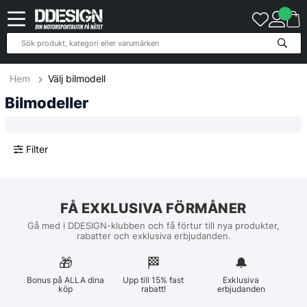
Hem
Välj bilmodell
Bilmodeller
Filter
FÅ EXKLUSIVA FÖRMÅNER
Gå med i DDESIGN-klubben och få förtur till nya produkter,
rabatter och exklusiva erbjudanden.
🎁
🏁︎
🔔
Bonus på ALLA dina
Upp till 15% fast
Exklusiva
köp
rabatt!
erbjudanden