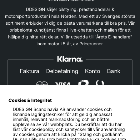
DDESIGN säljer bilstyling, prestandadelar &
motorsportprodukter i hela Norden. Med ett av Sveriges största
sortiment erbjuder vi dig de bästa varumärkena till bra pris. Vår
prisbelönta kundtjänst finns i live-chatten och mailen för att
hjälpa dig hitta rätt delar. Vi är utsedda till "Årets E-handlare"
inom motor i 5 år, av Pricerunner.
Cookies & Integritet
DDESIGN Scandinavia AB
använder cookies och
© DDESIGN. Alla rättigheter reserverade.
liknande lagringstekniker för att ge dig anpassat
innehåll, relevant marknadsföring och en bättre
Om oss
|
Privacy policy
|
Cookiepolicy
|
Köp- och
upplevelse av vår webbplats. Du bekräftar att du har
leveransvillkor
läst vår cookiepolicy och samtycker till vår användning
av cookies genom att klicka på "Stäng och godkänn".
Telefonnummer:
019-507 40 01
Du kan själv när som helst kontrollera vilka cookies som