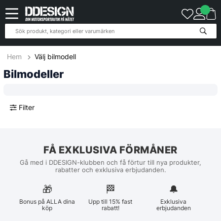
Hem
Välj bilmodell
Bilmodeller
Filter
FÅ EXKLUSIVA FÖRMÅNER
Gå med i DDESIGN-klubben och få förtur till nya produkter,
rabatter och exklusiva erbjudanden.
🎁
🏁︎
🔔
Bonus på ALLA dina
Upp till 15% fast
Exklusiva
köp
rabatt!
erbjudanden