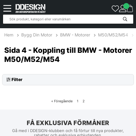
Hem
Bygg Din Motor
BMW - Motorer
M50/M52/M54
Sida 4 - Koppling till BMW - Motorer
M50/M52/M54
Filter
«
Föregående
1
2
FÅ EXKLUSIVA FÖRMÅNER
Gå med i DDESIGN-klubben och få förtur till nya produkter,
rabatter och exklusiva erbjudanden.