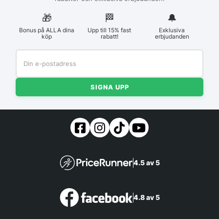
🎁
🏁︎
🔔
Bonus på ALLA dina
Upp till 15% fast
Exklusiva
köp
rabatt!
erbjudanden
SIGNA UPP
4.5 av 5
4.8 av 5